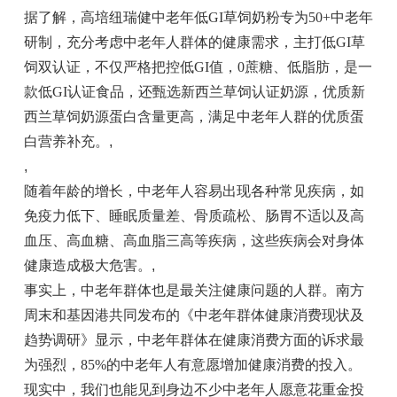
据了解，高培纽瑞健中老年低GI草饲奶粉专为50+中老年
研制，充分考虑中老年人群体的健康需求，主打低GI草
饲双认证，不仅严格把控低GI值，0蔗糖、低脂肪，是一
款低GI认证食品，还甄选新西兰草饲认证奶源，优质新
西兰草饲奶源蛋白含量更高，满足中老年人群的优质蛋
白营养补充。
,
,
随着年龄的增长，中老年人容易出现各种常见疾病，如
免疫力低下、睡眠质量差、骨质疏松、肠胃不适以及高
血压、高血糖、高血脂三高等疾病，这些疾病会对身体
健康造成极大危害。
,
事实上，中老年群体也是最关注健康问题的人群。南方
周末和基因港共同发布的《中老年群体健康消费现状及
趋势调研》显示，中老年群体在健康消费方面的诉求最
为强烈，85%的中老年人有意愿增加健康消费的投入。
现实中，我们也能见到身边不少中老年人愿意花重金投