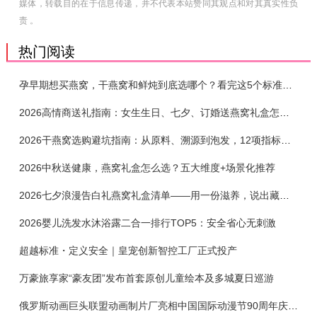
媒体，转载目的在于信息传递，并不代表本站赞同其观点和对其真实性负
责 。
热门阅读
孕早期想买燕窝，干燕窝和鲜炖到底选哪个？看完这5个标准再下单
2026高情商送礼指南：女生生日、七夕、订婚送燕窝礼盒怎么选？不同关系选购攻略
2026干燕窝选购避坑指南：从原料、溯源到泡发，12项指标判断靠谱燕窝
2026中秋送健康，燕窝礼盒怎么选？五大维度+场景化推荐
2026七夕浪漫告白礼燕窝礼盒清单——用一份滋养，说出藏在心底的爱
2026婴儿洗发水沐浴露二合一排行TOP5：安全省心无刺激
超越标准・定义安全｜皇宠创新智控工厂正式投产
万豪旅享家“豪友团”发布首套原创儿童绘本及多城夏日巡游
俄罗斯动画巨头联盟动画制片厂亮相中国国际动漫节90周年庆开启中国之旅新篇章