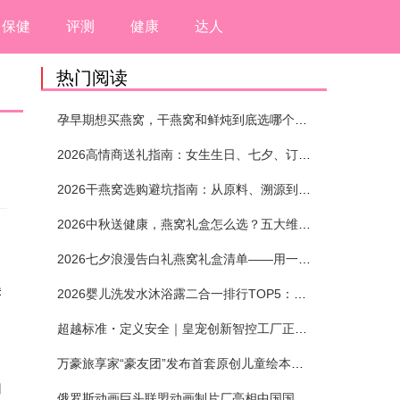
保健
评测
健康
达人
热门阅读
孕早期想买燕窝，干燕窝和鲜炖到底选哪个？看完这5个标准再下单
2026高情商送礼指南：女生生日、七夕、订婚送燕窝礼盒怎么选？不同关系选购攻略
2026干燕窝选购避坑指南：从原料、溯源到泡发，12项指标判断靠谱燕窝
2026中秋送健康，燕窝礼盒怎么选？五大维度+场景化推荐
2026七夕浪漫告白礼燕窝礼盒清单——用一份滋养，说出藏在心底的爱
美
2026婴儿洗发水沐浴露二合一排行TOP5：安全省心无刺激
超越标准・定义安全｜皇宠创新智控工厂正式投产
万豪旅享家“豪友团”发布首套原创儿童绘本及多城夏日巡游
切
俄罗斯动画巨头联盟动画制片厂亮相中国国际动漫节90周年庆开启中国之旅新篇章