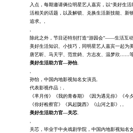
入点，每期邀请俩位明星艺人嘉宾，以“美好生活
活相关的话题，以及解锁、兑换生活新技能、新
追求。
,
,
除此之外，节目还特别打造“游园会”——生活互
美好生活知识、小技巧，同明星艺人嘉宾一起为美好
唐艺昕、马天宇、范世錡、方志友、温梦欣……
美好生活助力官
—
孙怡
,
,
孙怡，中国内地影视知名女演员
,
代表影视作品：
,
《芈月传》《我的青春期》《因为遇见你》《今
《你好检察官》《风起陇西》《山河之影》
, ,
美好生活助力官
—
关芯
,
,
关芯，毕业于中央戏剧学院，中国内地影视知名