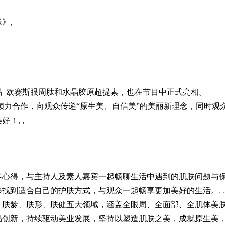
缘》
,
品–欧赛斯眼周肽和水晶胶原超提素，也在节目中正式亮相。
的倾力合作，向观众传递“原生美、自信美”的美丽新理念，同时观
美好！
, ,
养心得，与主持人及素人嘉宾一起畅聊生活中遇到的肌肤问题与
够找到适合自己的护肤方式，与观众一起畅享更加美好的生活。
, ,
、肤龄、肤形、肤健五大领域，涵盖全眼周、全面部、全肌体美
品创新，持续驱动美业发展，坚持以塑造肌肤之美，成就原生美