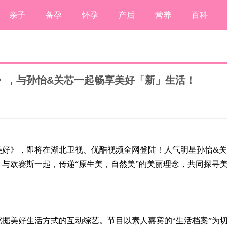
亲子
备孕
怀孕
产后
营养
百科
》，与孙怡&关芯一起畅享美好「新」生活！
美好》，即将在湖北卫视、优酷视频全网登陆！人气明星孙怡&关
与欧赛斯一起，传递“原生美，自然美”的美丽理念，共同探寻
掘美好生活方式的互动综艺。节目以素人嘉宾的“生活档案”为