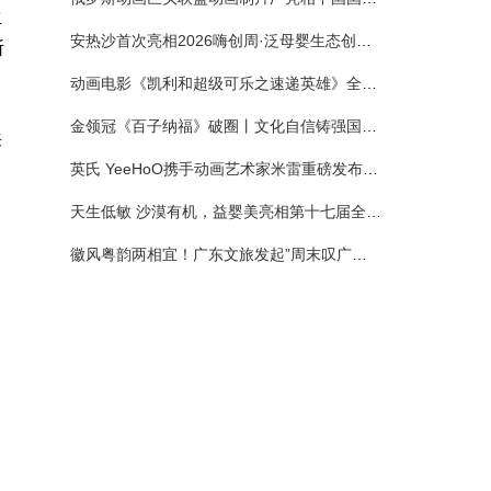
生
安热沙首次亮相2026嗨创周·泛母婴生态创造周 以全新蓝宝瓶定义婴童防晒新标杆
断
动画电影《凯利和超级可乐之速递英雄》全国预售正式开启 春日音舞冒险静待影院相约
金领冠《百子纳福》破圈丨文化自信铸强国底色 品质国粉守护新生
来
英氏 YeeHoO携手动画艺术家米雷重磅发布联名系列，联袂京东深化全渠道战略
天生低敏 沙漠有机，益婴美亮相第十七届全国营养科学大会，展示中国婴幼儿营养创新成果
徽风粤韵两相宜！广东文旅发起”周末叹广东”邀约