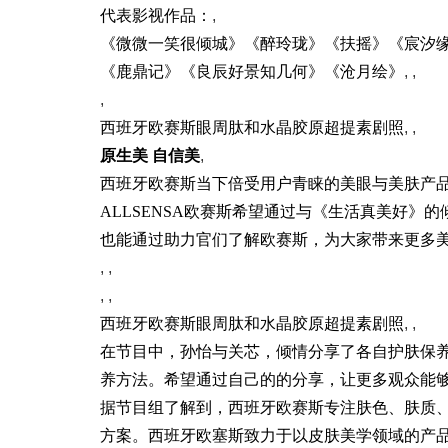
代表影视作品：
,
《微微一笑很倾城》《醉玲珑》《扶摇》《宸汐
《鹿鼎记》《良辰好景知几何》《沧月绘》
, ,
,
西班牙欧赛斯眼周肽和水晶胶原超提素剧照
, ,
原生美
自信美
,
西班牙欧赛斯当下倍受用户青睐的美眼与美肤产
ALLSENSA欧赛斯希望通过与《生活真美好》
也能通过助力官们了解欧赛斯，为大家带来更多
, ,
, ,
西班牙欧赛斯眼周肽和水晶胶原超提素剧照
, ,
在节目中，孙怡与关芯，倾情分享了各自护肤保
养方法。希望通过自己的的分享，让更多观众能
据节目组了解到，西班牙欧赛斯专注肤色、肤质
方案。西班牙欧塞斯致力于以皮肤美学领域的产