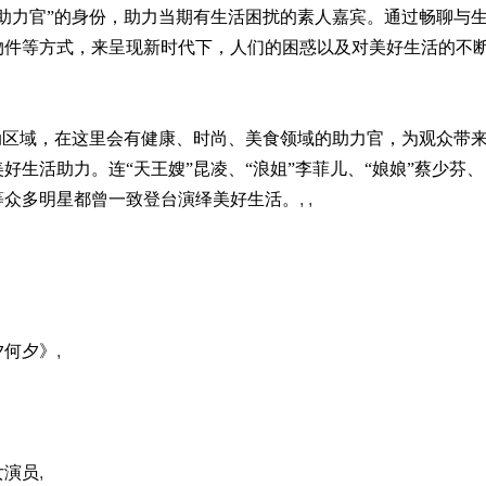
助力官”的身份，助力当期有生活困扰的素人嘉宾。通过畅聊与
物件等方式，来呈现新时代下，人们的困惑以及对美好生活的不
动区域，在这里会有健康、时尚、美食领域的助力官，为观众带
生活助力。连“天王嫂”昆凌、“浪姐”李菲儿、“娘娘”蔡少芬、
等众多明星都曾一致登台演绎美好生活。
, ,
夕何夕》
,
女演员
,