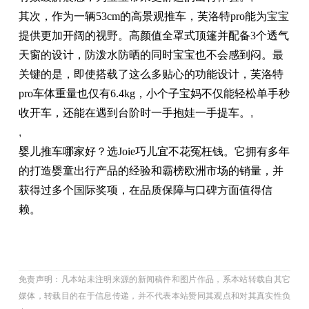
其次，作为一辆53cm的高景观推车，芙洛特pro能为宝宝
提供更加开阔的视野。高颜值全罩式顶篷并配备3个透气
天窗的设计，防泼水防晒的同时宝宝也不会感到闷。最
关键的是，即使搭载了这么多贴心的功能设计，芙洛特
pro车体重量也仅有6.4kg，小个子宝妈不仅能轻松单手秒
收开车，还能在遇到台阶时一手抱娃一手提车。
,
,
婴儿推车哪家好？选Joie巧儿宜不花冤枉钱。它拥有多年
的打造婴童出行产品的经验和霸榜欧洲市场的销量，并
获得过多个国际奖项，在品质保障与口碑方面值得信
赖。
免责声明：凡本站未注明来源的新闻稿件和图片作品，系本站转载自其它
媒体，转载目的在于信息传递，并不代表本站赞同其观点和对其真实性负