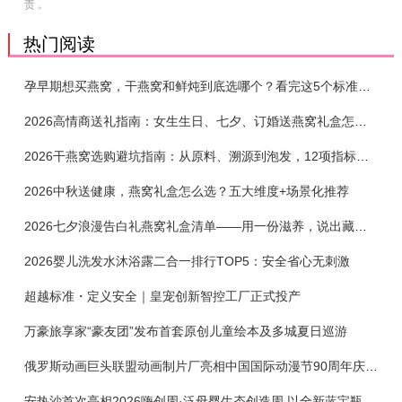
责 。
热门阅读
孕早期想买燕窝，干燕窝和鲜炖到底选哪个？看完这5个标准再下单
2026高情商送礼指南：女生生日、七夕、订婚送燕窝礼盒怎么选？不同关系选购攻略
2026干燕窝选购避坑指南：从原料、溯源到泡发，12项指标判断靠谱燕窝
2026中秋送健康，燕窝礼盒怎么选？五大维度+场景化推荐
2026七夕浪漫告白礼燕窝礼盒清单——用一份滋养，说出藏在心底的爱
2026婴儿洗发水沐浴露二合一排行TOP5：安全省心无刺激
超越标准・定义安全｜皇宠创新智控工厂正式投产
万豪旅享家“豪友团”发布首套原创儿童绘本及多城夏日巡游
俄罗斯动画巨头联盟动画制片厂亮相中国国际动漫节90周年庆开启中国之旅新篇章
安热沙首次亮相2026嗨创周·泛母婴生态创造周 以全新蓝宝瓶定义婴童防晒新标杆