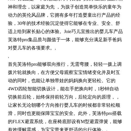
神和理念，以家庭为先 ，为孩子创造简单快乐的童年为
动力的英伦风品牌，它拥有多年打造婴童出行产品的经
验，30年的技术经验沉淀使得它能够在专业、安全、舒
适上给到家长贴心的体验。Joie巧儿宜推出的婴儿车产品
芙洛特pro集品质与颜值于一体，能够充分满足新手爸妈
对婴儿车的各项要求。
,
,
首先芙洛特pro能够双向推行，无需弯腰，轻轻一拨上调
拨片轮就换向，在方便父母观察宝宝情绪变化并及时互
动的同时，也能让单独带娃的妈妈换向更轻松。它的
4WD四轮智能切换设计，能在手把换向时，1秒钟自动
切换前后轮，始终保持前轮万向，后轮定向的原理，，
让家长无论朝哪个方向推行婴儿车的时候都非常轻松顺
滑，同时也更能保障宝宝的安全。此外，芙洛特pro搭载
的FLEX避震系统，在座椅底部设有M型避震弹簧，能够
有效缓解震感，为宝宝带来更舒适的出行体验。
,