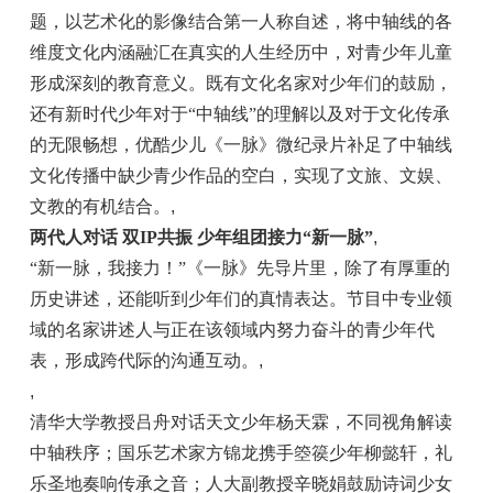
题，以艺术化的影像结合第一人称自述，将中轴线的各
维度文化内涵融汇在真实的人生经历中，对青少年儿童
形成深刻的教育意义。既有文化名家对少年们的鼓励，
还有新时代少年对于“中轴线”的理解以及对于文化传承
的无限畅想，优酷少儿《一脉》微纪录片补足了中轴线
文化传播中缺少青少作品的空白，实现了文旅、文娱、
文教的有机结合。
,
两代人对话 双IP共振 少年组团接力“新一脉”
,
“新一脉，我接力！”《一脉》先导片里，除了有厚重的
历史讲述，还能听到少年们的真情表达。节目中专业领
域的名家讲述人与正在该领域内努力奋斗的青少年代
表，形成跨代际的沟通互动。
,
,
清华大学教授吕舟对话天文少年杨天霖，不同视角解读
中轴秩序；国乐艺术家方锦龙携手箜篌少年柳懿轩，礼
乐圣地奏响传承之音；人大副教授辛晓娟鼓励诗词少女