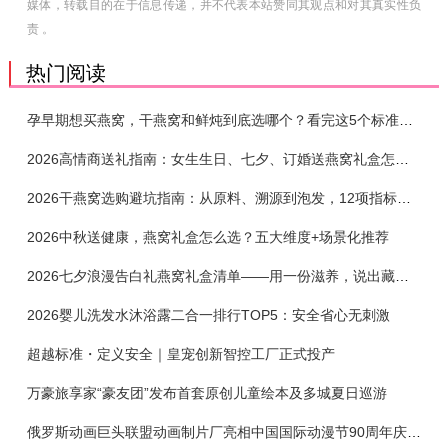
媒体，转载目的在于信息传递，并不代表本站赞同其观点和对其真实性负
责 。
热门阅读
孕早期想买燕窝，干燕窝和鲜炖到底选哪个？看完这5个标准再下单
2026高情商送礼指南：女生生日、七夕、订婚送燕窝礼盒怎么选？不同关系选购攻略
2026干燕窝选购避坑指南：从原料、溯源到泡发，12项指标判断靠谱燕窝
2026中秋送健康，燕窝礼盒怎么选？五大维度+场景化推荐
2026七夕浪漫告白礼燕窝礼盒清单——用一份滋养，说出藏在心底的爱
2026婴儿洗发水沐浴露二合一排行TOP5：安全省心无刺激
超越标准・定义安全｜皇宠创新智控工厂正式投产
万豪旅享家“豪友团”发布首套原创儿童绘本及多城夏日巡游
俄罗斯动画巨头联盟动画制片厂亮相中国国际动漫节90周年庆开启中国之旅新篇章