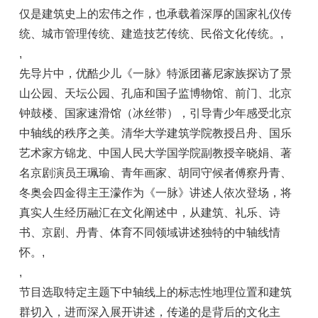
仅是建筑史上的宏伟之作，也承载着深厚的国家礼仪传
统、城市管理传统、建造技艺传统、民俗文化传统。
,
,
先导片中，优酷少儿《一脉》特派团蕃尼家族探访了景
山公园、天坛公园、孔庙和国子监博物馆、前门、北京
钟鼓楼、国家速滑馆（冰丝带），引导青少年感受北京
中轴线的秩序之美。清华大学建筑学院教授吕舟、国乐
艺术家方锦龙、中国人民大学国学院副教授辛晓娟、著
名京剧演员王珮瑜、青年画家、胡同守候者傅察丹青、
冬奥会四金得主王濛作为《一脉》讲述人依次登场，将
真实人生经历融汇在文化阐述中，从建筑、礼乐、诗
书、京剧、丹青、体育不同领域讲述独特的中轴线情
怀。
,
,
节目选取特定主题下中轴线上的标志性地理位置和建筑
群切入，进而深入展开讲述，传递的是背后的文化主