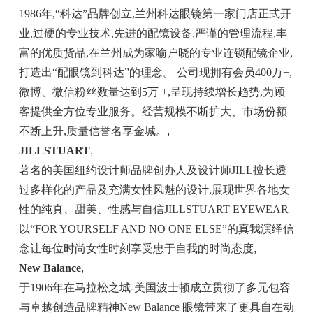
1986年,“科达”品牌创立,兰州科达眼镜第一家门店正式开
业,过硬的专业技术,先进的配镜设备,严谨的管理流程,丰
富的优质货品,在兰州成为家喻户晓的专业连锁配镜企业,
打造出“配眼镜到科达”的理念。 公司现拥有会员400万+,
微博、微信粉丝数量达到5万 +,呈现持续增长趋势,为顾
客提供全方位专业服务。经营规模不断扩大、市场份额
不断上升,质量信誉名享金城。
,
JILLSTUART
,
著名的美国纽约设计师品牌创办人及设计师JILL擅长透
过多样化的产品及充满女性风魅的设计,展现世界各地女
性的纯真、甜美、性感与自信JILLSTUART EYEWEAR
以“FOR YOURSELF AND NO ONE ELSE”的真我演绎信
念让每位时尚女性时刻享受忠于自我的时尚态度
,
New Balance
,
于1906年在马拉松之城-美国波士顿成立贯彻了多元包容
与卓越创造品牌精神New Balance 眼镜带来了更具自在动