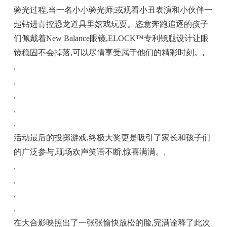
验光过程,当一名小小验光师;或观看小丑表演和小伙伴一
起钻进青控恐龙道具里嬉戏玩耍。恣意奔跑追逐的孩子
们佩戴着New Balance眼镜,ELOCK™专利镜腿设计让眼
镜稳固不会掉落,可以尽情享受属于他们的精彩时刻。
,
,
,
,
,
,
活动最后的投掷游戏,终极大奖更是吸引了家长和孩子们
的广泛参与,现场欢声笑语不断,惊喜满满。
,
,
,
,
,
在大合影映照出了一张张愉快放松的脸,完满诠释了此次