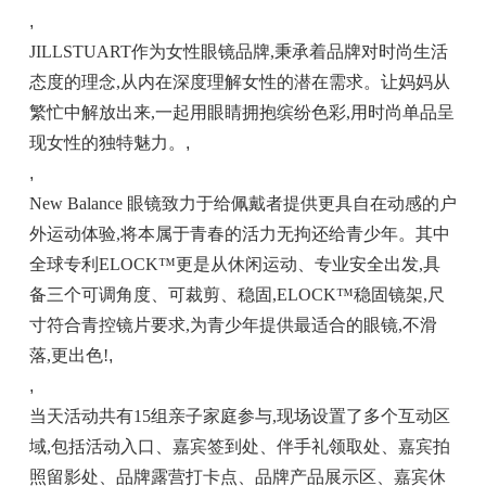
,
JILLSTUART作为女性眼镜品牌,秉承着品牌对时尚生活
态度的理念,从内在深度理解女性的潜在需求。让妈妈从
繁忙中解放出来,一起用眼睛拥抱缤纷色彩,用时尚单品呈
现女性的独特魅力。
,
,
New Balance 眼镜致力于给佩戴者提供更具自在动感的户
外运动体验,将本属于青春的活力无拘还给青少年。其中
全球专利ELOCK™更是从休闲运动、专业安全出发,具
备三个可调角度、可裁剪、稳固,ELOCK™稳固镜架,尺
寸符合青控镜片要求,为青少年提供最适合的眼镜,不滑
落,更出色!
,
,
当天活动共有15组亲子家庭参与,现场设置了多个互动区
域,包括活动入口、嘉宾签到处、伴手礼领取处、嘉宾拍
照留影处、品牌露营打卡点、品牌产品展示区、嘉宾休