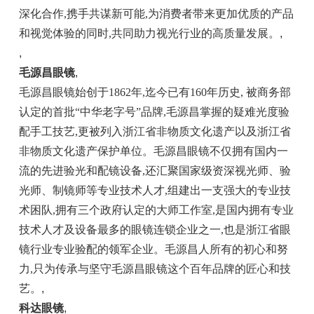
深化合作,携手共谋新可能,为消费者带来更加优质的产品
和视觉体验的同时,共同助力视光行业的高质量发展。
,
,
毛源昌眼镜
,
毛源昌眼镜始创于1862年,迄今已有160年历史, 被商务部
认定的首批“中华老字号”品牌,毛源昌掌握的疑难光度验
配手工技艺,更被列入浙江省非物质文化遗产以及浙江省
非物质文化遗产保护单位。毛源昌眼镜不仅拥有国内一
流的先进验光和配镜设备,还汇聚国家级资深视光师、验
光师、制镜师等专业技术人才,组建出一支强大的专业技
术困队,拥有三个政府认定的大师工作室,是国内拥有专业
技术人才及设备最多的眼镜连锁企业之一,也是浙江省眼
镜行业专业验配的领军企业。毛源昌人所有的初心和努
力,只为传承与坚守毛源昌眼镜这个百年品牌的匠心和技
艺。
,
科达眼镜
,