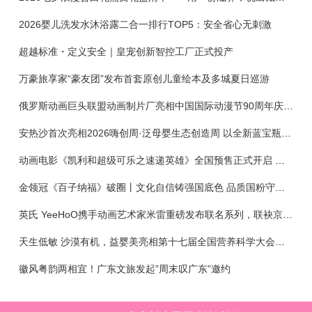
2026婴儿洗发水沐浴露二合一排行TOP5：安全省心无刺激
超越标准・定义安全｜皇宠创新智控工厂正式投产
万豪旅享家“豪友团”发布首套原创儿童绘本及多城夏日巡游
俄罗斯动画巨头联盟动画制片厂亮相中国国际动漫节90周年庆开启中国之旅新篇章
安热沙首次亮相2026嗨创周·泛母婴生态创造周 以全新蓝宝瓶定义婴童防晒新标杆
动画电影《凯利和超级可乐之速递英雄》全国预售正式开启 春日音舞冒险静待影院相约
金领冠《百子纳福》破圈丨文化自信铸强国底色 品质国粉守护新生
英氏 YeeHoO携手动画艺术家米雷重磅发布联名系列，联袂京东深化全渠道战略
天生低敏 沙漠有机，益婴美亮相第十七届全国营养科学大会，展示中国婴幼儿营养创新成果
徽风粤韵两相宜！广东文旅发起”周末叹广东”邀约