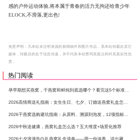
感的户外运动体验,将本属于青春的活力无拘还给青少年
ELOCK,不滑落,更出色!
免责声明：凡本站未注明来源的新闻稿件和图片作品，系本站转载自其它
媒体，转载目的在于信息传递，并不代表本站赞同其观点和对其真实性负
责 。
热门阅读
孕早期想买燕窝，干燕窝和鲜炖到底选哪个？看完这5个标准再下单
2026高情商送礼指南：女生生日、七夕、订婚送燕窝礼盒怎么选？不同关系选购攻略
2026干燕窝选购避坑指南：从原料、溯源到泡发，12项指标判断靠谱燕窝
2026中秋送健康，燕窝礼盒怎么选？五大维度+场景化推荐
2026七夕浪漫告白礼燕窝礼盒清单——用一份滋养，说出藏在心底的爱