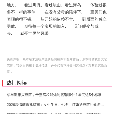
地方
,
看过川流、看过峻山、看过海岛
,
体验过很
多不一样的事件
,
在没有父母的陪伴下
,
宝贝们也
表现的很不错
,
从开始的依赖不舍
,
到后面的独立
勇敢
,
期待每一个宝贝的加入
,
见证蜕变与成
长
,
感受世界的风采
免责声明：凡本站未注明来源的新闻稿件和图片作品，系本站转载自其它
媒体，转载目的在于信息传递，并不代表本站赞同其观点和对其真实性负
责 。
热门阅读
孕早期想买燕窝，干燕窝和鲜炖到底选哪个？看完这5个标准再下单
2026高情商送礼指南：女生生日、七夕、订婚送燕窝礼盒怎么选？不同关系选购攻略