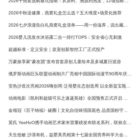
2026干燕窝选购避坑指南：从原料、溯源到泡发，12项指标判断靠谱燕窝
2026中秋送健康，燕窝礼盒怎么选？五大维度+场景化推荐
2026七夕浪漫告白礼燕窝礼盒清单——用一份滋养，说出藏在心底的爱
2026婴儿洗发水沐浴露二合一排行TOP5：安全省心无刺激
超越标准・定义安全｜皇宠创新智控工厂正式投产
万豪旅享家“豪友团”发布首套原创儿童绘本及多城夏日巡游
俄罗斯动画巨头联盟动画制片厂亮相中国国际动漫节90周年庆开启中国之旅新篇章
安热沙首次亮相2026嗨创周·泛母婴生态创造周 以全新蓝宝瓶定义婴童防晒新标杆
动画电影《凯利和超级可乐之速递英雄》全国预售正式开启 春日音舞冒险静待影院相约
金领冠《百子纳福》破圈丨文化自信铸强国底色 品质国粉守护新生
英氏 YeeHoO携手动画艺术家米雷重磅发布联名系列，联袂京东深化全渠道战略
天生低敏 沙漠有机，益婴美亮相第十七届全国营养科学大会，展示中国婴幼儿营养创新成果