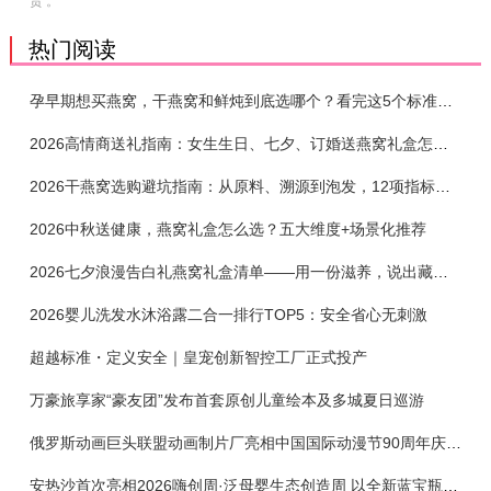
责 。
热门阅读
孕早期想买燕窝，干燕窝和鲜炖到底选哪个？看完这5个标准再下单
2026高情商送礼指南：女生生日、七夕、订婚送燕窝礼盒怎么选？不同关系选购攻略
2026干燕窝选购避坑指南：从原料、溯源到泡发，12项指标判断靠谱燕窝
2026中秋送健康，燕窝礼盒怎么选？五大维度+场景化推荐
2026七夕浪漫告白礼燕窝礼盒清单——用一份滋养，说出藏在心底的爱
2026婴儿洗发水沐浴露二合一排行TOP5：安全省心无刺激
超越标准・定义安全｜皇宠创新智控工厂正式投产
万豪旅享家“豪友团”发布首套原创儿童绘本及多城夏日巡游
俄罗斯动画巨头联盟动画制片厂亮相中国国际动漫节90周年庆开启中国之旅新篇章
安热沙首次亮相2026嗨创周·泛母婴生态创造周 以全新蓝宝瓶定义婴童防晒新标杆