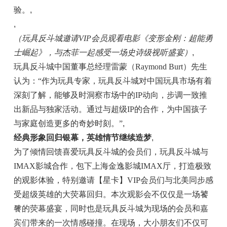
验。
,
,
（玩具反斗城邀请VIP会员观看电影《变形金刚：超能勇
士崛起》，与杰菲一起感受一场史诗级视听盛宴）
,
玩具反斗城中国董事总经理雷蒙（Raymond Burt）先生
认为：“作为玩具专家，玩具反斗城对中国玩具市场有着
深刻了解，能够及时洞察市场中的IP动向，步调一致推
出新品与独家活动。通过与超级IP的合作，为中国孩子
与家庭创造更多的奇妙时刻。”
,
经典形象回归银幕，英雄情节继续造梦
,
为了倾情回馈喜爱玩具反斗城的会员们，玩具反斗城与
IMAX影城合作，包下上海金逸影城IMAX厅，打造极致
的观影体验，特别邀请【星卡】VIP会员们与北美同步感
受超级英雄的大荧幕回归。本次观影会不仅仅是一场饕
餮的荧幕盛宴，同时也是玩具反斗城为现场的会员和嘉
宾们带来的一次情感碰撞。在现场，大小朋友们不仅可