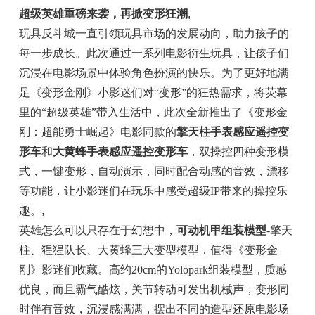
超级英雄重磅来袭，再掀变形狂潮
,
玩具反斗城一直引领玩具市场的发展动向，助力孩子的
每一步成长。此次通过一系列电影衍生玩具，让孩子们
沉浸在电影场景中体验角色扮演的快乐。为了更好地满
足《变形金刚》小影迷们对“变形”的狂热需求，将荧幕
里的“超级英雄”带入生活中，此次全新推出了《变形金
刚：超能勇士崛起》电影同款的
擎天柱手表感应遥控变
形车
和
大黄蜂手表感应遥控变形车
，双操控四种变形模
式，一键变形，自动演示，同时配合动感的音效，漂移
等功能，让小影迷们在玩乐中感受超级IP带来的操控乐
趣。
,
英雄怎么可以只存在于幻想中，
可动机甲组装模型
-擎天
柱、猩猩队长、大黄蜂三大变型模型，值得《变形金
刚》影迷们收藏。高约20cm的Yolopark组装模型，质感
优良，而且霸气酷炫，关节转动可发出机械声，变形同
时伴有音效，沉浸感满满，摆出不同的造型还原电影场