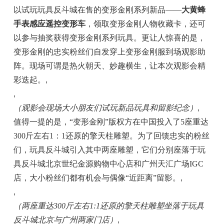
以试玩玩具反斗城在售的变形金刚系列新品——
大黄蜂
手表感应遥控变形车
，领取变形金刚人物收藏卡，还可
以参与抽奖获得变形金刚系列玩具。更让人惊喜的是，
变形金刚的忠实粉丝们自发穿上变形金刚服到场观影助
阵。现场可谓是热火朝天、妙趣横生，让本次观影会精
彩迭起。
,
,
（观影会现场大小朋友们试玩新品玩具和留影纪念）
,
值得一提的是，“变形金刚”版权方在中国投入了5座重达
300斤左右1：1还原的擎天柱雕塑。为了回馈忠实的粉丝
们，玩具反斗城引入其中两座雕塑，它们分别座落于玩
具反斗城北京世纪金源购物中心店和广州天汇广场IGC
店，大小粉丝们都有机会与偶像“近距离”留影。
,
,
（两座重达300斤左右1:1还原的擎天柱雕塑坐落于玩具
反斗城北京与广州两家门店）
,