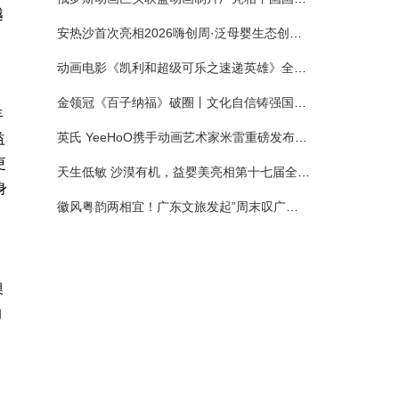
越
安热沙首次亮相2026嗨创周·泛母婴生态创造周 以全新蓝宝瓶定义婴童防晒新标杆
动画电影《凯利和超级可乐之速递英雄》全国预售正式开启 春日音舞冒险静待影院相约
金领冠《百子纳福》破圈丨文化自信铸强国底色 品质国粉守护新生
羊
英氏 YeeHoO携手动画艺术家米雷重磅发布联名系列，联袂京东深化全渠道战略
益
更
天生低敏 沙漠有机，益婴美亮相第十七届全国营养科学大会，展示中国婴幼儿营养创新成果
身
徽风粤韵两相宜！广东文旅发起”周末叹广东”邀约
澳
的