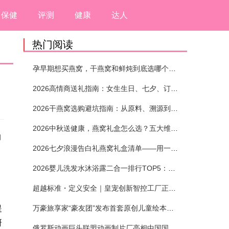
保健
评测
健康
达人
热门阅读
孕早期想买燕窝，干燕窝和鲜炖到底选哪个？看完这5个标准再下单
2026高情商送礼指南：女生生日、七夕、订婚送燕窝礼盒怎么选？不同关系选购攻略
2026干燕窝选购避坑指南：从原料、溯源到泡发，12项指标判断靠谱燕窝
2026中秋送健康，燕窝礼盒怎么选？五大维度+场景化推荐
的
2026七夕浪漫告白礼燕窝礼盒清单——用一份滋养，说出藏在心底的爱
2026婴儿洗发水沐浴露二合一排行TOP5：安全省心无刺激
超越标准・定义安全｜皇宠创新智控工厂正式投产
提
万豪旅享家“豪友团”发布首套原创儿童绘本及多城夏日巡游
研
俄罗斯动画巨头联盟动画制片厂亮相中国国际动漫节90周年庆开启中国之旅新篇章