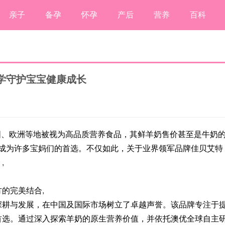
亲子
备孕
怀孕
产后
营养
百科
学守护宝宝健康成长
国、欧洲等地被视为高品质营养食品，其鲜羊奶售价甚至是牛奶
，成为许多宝妈们的首选。不仅如此，关于业界领军品牌佳贝艾特
。
,
方的完美结合
,
深耕与发展，在中国及国际市场树立了卓越声誉。该品牌专注于
首选。通过深入探索羊奶的原生营养价值，并依托澳优全球自主