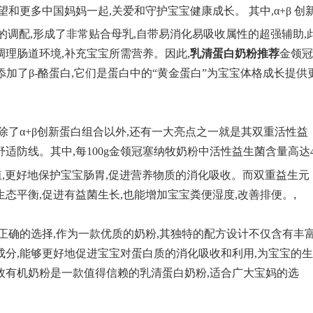
和更多中国妈妈一起,关爱和守护宝宝健康成长。 其中,α+β 创
的调配,形成了非常贴合母乳,自带易消化易吸收属性的超强辅助,
理肠道环境,补充宝宝所需营养。因此,
乳清蛋白奶粉推荐
金领冠
添加了β-酪蛋白,它们是蛋白中的“黄金蛋白”为宝宝体格成长提供
除了α+β创新蛋白组合以外,还有一大亮点之一就是其双重活性益
适防线。其中,每100g金领冠塞纳牧奶粉中活性益生菌含量高达
殖,更好地保护宝宝肠胃,促进营养物质的消化吸收。而双重益生元
态平衡,促进有益菌生长,也能增加宝宝粪便湿度,改善排便。
,
正确的选择,作为一款优质的奶粉,其独特的配方设计不仅含有丰
成分,能够更好地促进宝宝对蛋白质的消化吸收和利用,为宝宝的生
牧有机奶粉是一款值得信赖的乳清蛋白奶粉,适合广大宝妈的选