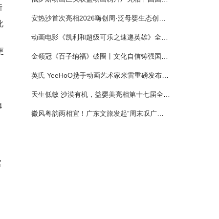
新
安热沙首次亮相2026嗨创周·泛母婴生态创造周 以全新蓝宝瓶定义婴童防晒新标杆
此
动画电影《凯利和超级可乐之速递英雄》全国预售正式开启 春日音舞冒险静待影院相约
更
金领冠《百子纳福》破圈丨文化自信铸强国底色 品质国粉守护新生
英氏 YeeHoO携手动画艺术家米雷重磅发布联名系列，联袂京东深化全渠道战略
天生低敏 沙漠有机，益婴美亮相第十七届全国营养科学大会，展示中国婴幼儿营养创新成果
4
徽风粤韵两相宜！广东文旅发起”周末叹广东”邀约
富