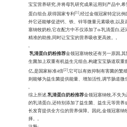
宝宝营养研究,并将母乳研究成果运用到产品中,希望
[
1
]
蛋白组合,获得国家专利
,经过金领冠家特定比例
外它还能够促进钙、铁、锌等微量元素吸收,以及调
塞纳牧奶粉,它在配方中不仅添加了α-乳清蛋白,还
精准的助推,同时让宝宝的营养吸收更高效。
,
,
乳清蛋白奶粉推荐
金领冠塞纳牧还有另一原因,其
生菌加上双重有机益生元组合,构建宝宝肠道双重舒
[2]
亿,是国家标准4倍
,它可以有效抑制有害菌的繁
则能够为益生菌提供能量、增加活性,调节肠道微生
,
综上所述,
乳清蛋白奶粉推荐
金领冠塞纳牧,不失为
的乳清蛋白,还特别添加了益生菌、益生元等营养
长发育提供全方位的营养保障。因此,金领冠塞纳
择。
,
注释:
,