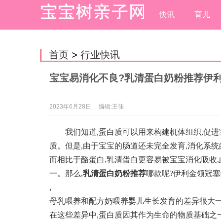
快讯
育儿
首页
>
行业快讯
宝宝易消化不良?乳清蛋白奶粉推荐伊
2023年6月28日
编辑:王佳
我们知道,蛋白质可以用来构建机体组织,促
质。但是,由于宝宝的肠道还未完全发育,消化系
而相比于酪蛋白,乳清蛋白更容易被宝宝消化吸收
一。那么,
乳清蛋白奶粉推荐
哪款呢?伊利金领冠塞
,
母乳喂养和配方奶喂养婴儿生长发育的差异很大
在这些差异中,蛋白质因其作为生命的物质基础之