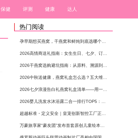
保健
评测
健康
达人
热门阅读
孕早期想买燕窝，干燕窝和鲜炖到底选哪个？看完这5个标准再下单
2026高情商送礼指南：女生生日、七夕、订婚送燕窝礼盒怎么选？不同关系选购攻略
2026干燕窝选购避坑指南：从原料、溯源到泡发，12项指标判断靠谱燕窝
2026中秋送健康，燕窝礼盒怎么选？五大维度+场景化推荐
2026七夕浪漫告白礼燕窝礼盒清单——用一份滋养，说出藏在心底的爱
2026婴儿洗发水沐浴露二合一排行TOP5：安全省心无刺激
超越标准・定义安全｜皇宠创新智控工厂正式投产
。
万豪旅享家“豪友团”发布首套原创儿童绘本及多城夏日巡游
俄罗斯动画巨头联盟动画制片厂亮相中国国际动漫节90周年庆开启中国之旅新篇章