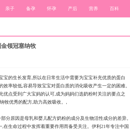
亲子
备孕
怀孕
产后
营养
百科
利金领冠塞纳牧
进宝宝的生长发育,所以在日常生活中需要为宝宝补充优质的蛋白
统的效率较低,容易导致宝宝对蛋白质的消化吸收产生一定的困难。
,此优点受到广大宝妈的认可,成为妈妈们选奶粉时关注的要点之
纳牧优秀的配方,助力高效吸收。
,
一部分原因是母乳和婴儿配方奶粉的成分及生物活性成分的差异
一,在生命过程中发挥着重要作用而备受关注。伊利21年专注中国