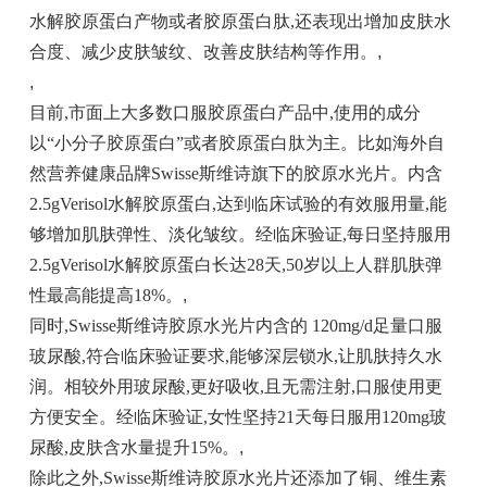
水解胶原蛋白产物或者胶原蛋白肽,还表现出增加皮肤水
合度、减少皮肤皱纹、改善皮肤结构等作用。
,
,
目前,市面上大多数口服胶原蛋白产品中,使用的成分
以“小分子胶原蛋白”或者胶原蛋白肽为主。比如海外自
然营养健康品牌Swisse斯维诗旗下的胶原水光片。内含
2.5gVerisol水解胶原蛋白,达到临床试验的有效服用量,能
够增加肌肤弹性、淡化皱纹。经临床验证,每日坚持服用
2.5gVerisol水解胶原蛋白长达28天,50岁以上人群肌肤弹
性最高能提高18%。
,
同时,Swisse斯维诗胶原水光片内含的 120mg/d足量口服
玻尿酸,符合临床验证要求,能够深层锁水,让肌肤持久水
润。相较外用玻尿酸,更好吸收,且无需注射,口服使用更
方便安全。经临床验证,女性坚持21天每日服用120mg玻
尿酸,皮肤含水量提升15%。
,
除此之外,Swisse斯维诗胶原水光片还添加了铜、维生素