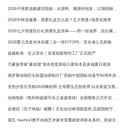
2026干燕窝选购避坑指南：从原料、溯源到泡发，12项指标判断靠谱燕窝
2026中秋送健康，燕窝礼盒怎么选？五大维度+场景化推荐
2026七夕浪漫告白礼燕窝礼盒清单——用一份滋养，说出藏在心底的爱
2026婴儿洗发水沐浴露二合一排行TOP5：安全省心无刺激
超越标准・定义安全｜皇宠创新智控工厂正式投产
万豪旅享家“豪友团”发布首套原创儿童绘本及多城夏日巡游
俄罗斯动画巨头联盟动画制片厂亮相中国国际动漫节90周年庆开启中国之旅新篇章
安热沙首次亮相2026嗨创周·泛母婴生态创造周 以全新蓝宝瓶定义婴童防晒新标杆
动画电影《凯利和超级可乐之速递英雄》全国预售正式开启 春日音舞冒险静待影院相约
金领冠《百子纳福》破圈丨文化自信铸强国底色 品质国粉守护新生
英氏 YeeHoO携手动画艺术家米雷重磅发布联名系列，联袂京东深化全渠道战略