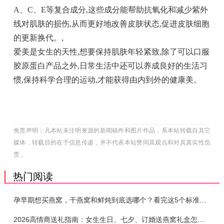
A、C、E等复合成分,这些成分能帮助抗氧化和减少紫外
线对肌肤的损伤,从而更好地改善皮肤状态,促进皮肤细胞
的更新换代。
,
爱美是女生的天性,想要保持肌肤年轻紧致,除了可以口服
胶原蛋白产品之外,日常生活中还可以养成良好的生活习
惯,保持科学合理的运动,才能获得由内到外的健康美。
免责声明：凡本站未注明来源的新闻稿件和图片作品，系本站转载自其它
媒体，转载目的在于信息传递，并不代表本站赞同其观点和对其真实性负
责 。
热门阅读
孕早期想买燕窝，干燕窝和鲜炖到底选哪个？看完这5个标准再下单
2026高情商送礼指南：女生生日、七夕、订婚送燕窝礼盒怎么选？不同关系选购攻略