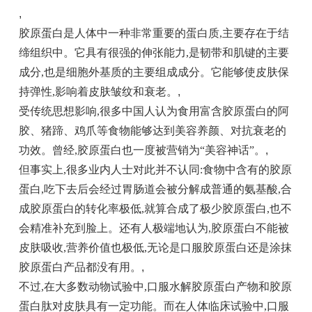
,
胶原蛋白是人体中一种非常重要的蛋白质,主要存在于结
缔组织中。它具有很强的伸张能力,是韧带和肌键的主要
成分,也是细胞外基质的主要组成成分。它能够使皮肤保
持弹性,影响着皮肤皱纹和衰老。
,
受传统思想影响,很多中国人认为食用富含胶原蛋白的阿
胶、猪蹄、鸡爪等食物能够达到美容养颜、对抗衰老的
功效。曾经,胶原蛋白也一度被营销为“美容神话”。
,
但事实上,很多业内人士对此并不认同:食物中含有的胶原
蛋白,吃下去后会经过胃肠道会被分解成普通的氨基酸,合
成胶原蛋白的转化率极低,就算合成了极少胶原蛋白,也不
会精准补充到脸上。还有人极端地认为,胶原蛋白不能被
皮肤吸收,营养价值也极低,无论是口服胶原蛋白还是涂抹
胶原蛋白产品都没有用。
,
不过,在大多数动物试验中,口服水解胶原蛋白产物和胶原
蛋白肽对皮肤具有一定功能。而在人体临床试验中,口服