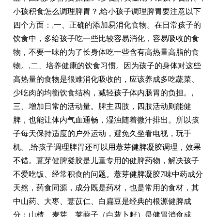
小孩积食怎么调理脾胃？
,
给小孩子调理脾胃要注意以下
四个方面：
,
一、正确的添加易消化食物。在日常孩子的
饮食中，多给孩子吃一些比较容易消化，容易吸收的食
物，不要一味的为了长身体吃一些含有高热量高脂的食
物。
,
二、培养健康的饮食习惯。因为孩子的身体对这些
高热量的食物是很难消化吸收的，应该养成多吃蔬菜、
少吃肉的均衡饮食结构，减轻孩子体内肠胃的负担。
,
三、增加日常的活动量。脾主四肢，四肢活动则能健
脾，也能让体内气血通畅，湿浊随着微汗排出。所以孩
子每天保持适度的户外运动，避免久坐看电视，玩手
机。
,
给孩子调理脾胃还可以用薏芽健脾凝胶调理，效果
不错。薏芽健脾凝胶是儿童专用的健脾药物，解决孩子
不爱吃饭、经常积食的问题。薏芽健脾凝胶7味中药成分
天然，药食同源，成分既是药材，也是常用的食材，其
中山药、大枣、薏苡仁、白扁豆是经典的根源健脾成
分；山楂、麦芽、莱菔子（白萝卜籽）是健胃消食成