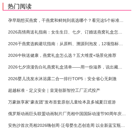
热门阅读
孕早期想买燕窝，干燕窝和鲜炖到底选哪个？看完这5个标准再下单
2026高情商送礼指南：女生生日、七夕、订婚送燕窝礼盒怎么选？不同关系选购攻略
2026干燕窝选购避坑指南：从原料、溯源到泡发，12项指标判断靠谱燕窝
2026中秋送健康，燕窝礼盒怎么选？五大维度+场景化推荐
2026七夕浪漫告白礼燕窝礼盒清单——用一份滋养，说出藏在心底的爱
2026婴儿洗发水沐浴露二合一排行TOP5：安全省心无刺激
超越标准・定义安全｜皇宠创新智控工厂正式投产
万豪旅享家“豪友团”发布首套原创儿童绘本及多城夏日巡游
俄罗斯动画巨头联盟动画制片厂亮相中国国际动漫节90周年庆开启中国之旅新篇章
安热沙首次亮相2026嗨创周·泛母婴生态创造周 以全新蓝宝瓶定义婴童防晒新标杆