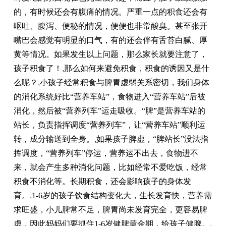
的，有时候还会有腹痛的情况。严重一点的积食还会有
呕吐、腹泻、便秘的情况，便便也非常酸臭。甚至张开
嘴巴会感觉有明显的口气，有的还会伴有舌苔白腻、厚
黄等情况。如果发生以上问题，那么家长就要注意了，
孩子积食了！
,
那么如何来避免积食，积食的诱因又是什
么呢？
,
小孩子经常积食与脾胃虚弱关系密切，我们身体
的消化系统好比“营养车站”，食物进入“营养车站”后被
消化，然后被“营养列车”运走吸收。“脾”是营养车站的
站长，负责指挥调度“营养列车”，让“营养车站”顺利运
转，成分输送到全身。
,
如果孩子脾虚，“脾站长”没法指
挥调度，“营养列车”停运，营养运不出去，食物进不
来，就会产生多种消化问题，比如经常不爱吃饭，经常
积食不消化等。长期积食，还会影响孩子的身体发
育。
,
1-6岁的孩子饮食结构变化大，生长发育快，营养需
求旺盛，小儿脾常不足，脾胃尚未发育完全，更容易脾
虚，因此妈妈们要抓住1-6岁健脾黄金期，给孩子健脾。
,