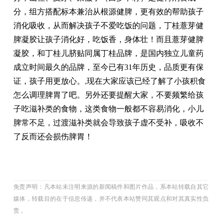
分，组方搭配标本兼治从根源健脾，更有效的帮助孩子
消化吸收，从而解决孩子不爱吃饭的问题，丁桂薏芽健
脾凝胶让孩子消化好，吃饭香，身体壮！而且薏芽健脾
凝胶，和丁桂儿脐贴同属丁桂品牌，是国内独立儿童药
成立时间最久的品牌，至今已有31年历史，品质更有保
证，孩子用更放心。
,
现在大家应该已经了解了小孩积食
怎么调理脾胃了吧。另外还要提醒大家，不要频繁给孩
子吃滋补类的食物，这类食物一般都不容易消化，小儿
脾常不足，过渡滋补类就会导致孩子虚不受补，吸收不
了反而还会损伤脾胃！
免责声明：凡本站未注明来源的新闻稿件和图片作品，系本站转载自其它
媒体，转载目的在于信息传递，并不代表本站赞同其观点和对其真实性负
责 。