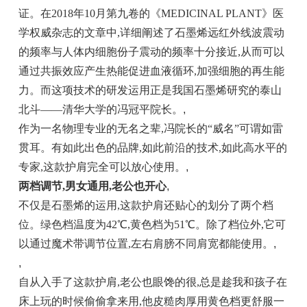
证。在2018年10月第九卷的《MEDICINAL PLANT》医
学权威杂志的文章中,详细阐述了石墨烯远红外线波震动
的频率与人体内细胞份子震动的频率十分接近,从而可以
通过共振效应产生热能促进血液循环,加强细胞的再生能
力。而这项技术的研发运用正是我国石墨烯研究的泰山
北斗——清华大学的冯冠平院长。
,
作为一名物理专业的无名之辈,冯院长的“威名”可谓如雷
贯耳。有如此出色的品牌,如此前沿的技术,如此高水平的
专家,这款护肩完全可以放心使用。
,
两档调节,男女通用,老公也开心
,
不仅是石墨烯的运用,这款护肩还贴心的划分了两个档
位。绿色档温度为42℃,黄色档为51℃。除了档位外,它可
以通过魔术带调节位置,左右肩膀不同肩宽都能使用。
,
,
自从入手了这款护肩,老公也眼馋的很,总是趁我和孩子在
床上玩的时候偷偷拿来用,他皮糙肉厚用黄色档更舒服一