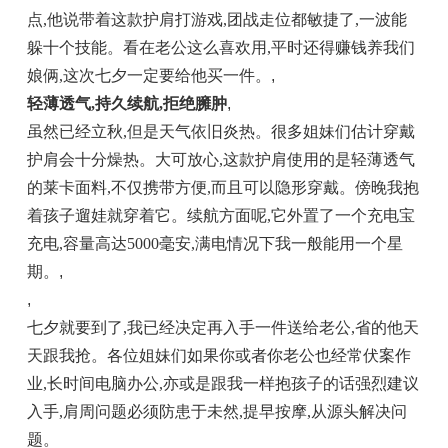
点,他说带着这款护肩打游戏,团战走位都敏捷了,一波能
躲十个技能。看在老公这么喜欢用,平时还得赚钱养我们
娘俩,这次七夕一定要给他买一件。
,
轻薄透气,持久续航,拒绝臃肿
,
虽然已经立秋,但是天气依旧炎热。很多姐妹们估计穿戴
护肩会十分燥热。大可放心,这款护肩使用的是轻薄透气
的莱卡面料,不仅携带方便,而且可以隐形穿戴。傍晚我抱
着孩子遛娃就穿着它。续航方面呢,它外置了一个充电宝
充电,容量高达5000毫安,满电情况下我一般能用一个星
期。
,
,
七夕就要到了,我已经决定再入手一件送给老公,省的他天
天跟我抢。各位姐妹们如果你或者你老公也经常伏案作
业,长时间电脑办公,亦或是跟我一样抱孩子的话强烈建议
入手,肩周问题必须防患于未然,提早按摩,从源头解决问
题。