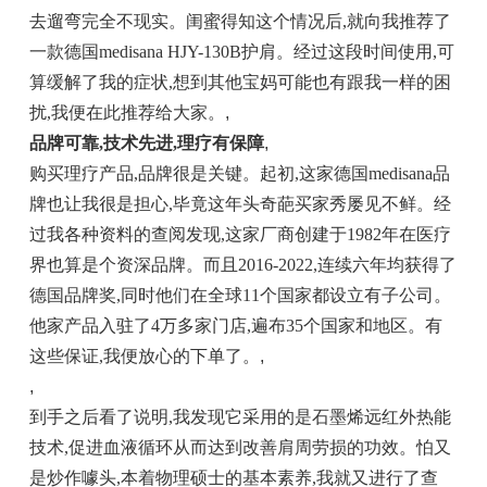
去遛弯完全不现实。闺蜜得知这个情况后,就向我推荐了
一款德国medisana HJY-130B护肩。经过这段时间使用,可
算缓解了我的症状,想到其他宝妈可能也有跟我一样的困
扰,我便在此推荐给大家。
,
品牌可靠,技术先进,理疗有保障
,
购买理疗产品,品牌很是关键。起初,这家德国medisana品
牌也让我很是担心,毕竟这年头奇葩买家秀屡见不鲜。经
过我各种资料的查阅发现,这家厂商创建于1982年在医疗
界也算是个资深品牌。而且2016-2022,连续六年均获得了
德国品牌奖,同时他们在全球11个国家都设立有子公司。
他家产品入驻了4万多家门店,遍布35个国家和地区。有
这些保证,我便放心的下单了。
,
,
到手之后看了说明,我发现它采用的是石墨烯远红外热能
技术,促进血液循环从而达到改善肩周劳损的功效。怕又
是炒作噱头,本着物理硕士的基本素养,我就又进行了查