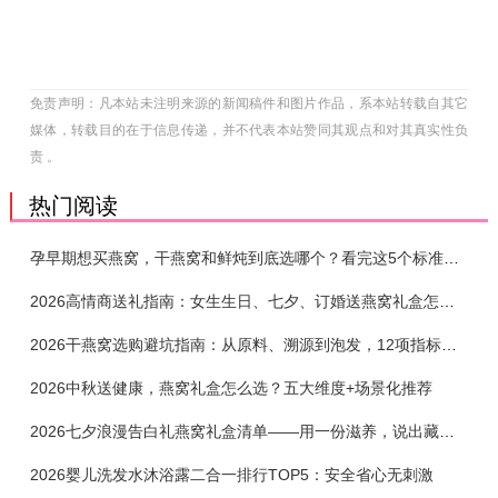
免责声明：凡本站未注明来源的新闻稿件和图片作品，系本站转载自其它
媒体，转载目的在于信息传递，并不代表本站赞同其观点和对其真实性负
责 。
热门阅读
孕早期想买燕窝，干燕窝和鲜炖到底选哪个？看完这5个标准再下单
2026高情商送礼指南：女生生日、七夕、订婚送燕窝礼盒怎么选？不同关系选购攻略
2026干燕窝选购避坑指南：从原料、溯源到泡发，12项指标判断靠谱燕窝
2026中秋送健康，燕窝礼盒怎么选？五大维度+场景化推荐
2026七夕浪漫告白礼燕窝礼盒清单——用一份滋养，说出藏在心底的爱
2026婴儿洗发水沐浴露二合一排行TOP5：安全省心无刺激