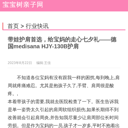
首页
>
行业快讯
带娃护肩首选，给宝妈的走心七夕礼——德
国medisana HJY-130B护肩
2023年8月22日
编辑:王佳
不知道各位宝妈有没有跟我一样的困扰,每到晚上,肩
周就疼痛难忍。尤其是抱孩子久了,手臂、肩周很是酸
疼。
,
本着带孩子的需要,我就去医院检查了一下。医生告诉我
是单一姿势太久引起的肩周软组织损伤,如果长期得不到
改善就会引起肩周炎,并告知我尽量少让肩周部位长时间
劳损。但是作为宝妈的一员,孩子才一岁多,平时不抱着出