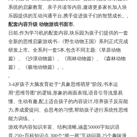
系统的启蒙教育、亲子共读等内容,邀请更多家长加入块
乐园提供的互动沟通平台,携手促进孩子们的智慧成长。
,
配套内容升级 动物游戏书面市
,
日前,作为学习机的配套内容,块乐园为孩子们提供的一套
全新的思维启蒙游戏书–《野生动物王国》系列正式完成
研发上市。全系列一套5本,包含不同主题:《草原动物
篇》、《沙漠动物篇》、《雨林动物篇》、《森林动物
篇》、《极地动物篇》。
,
,
3-4岁孩子大脑发育处于“具象思维萌芽”阶段,书本运
用“思维导图”的逻辑,形象的画面表现,语音引导浅显易
懂、生动有趣,配上适合孩子的内容设计,培养孩子反应能
力,养成爱提问、会思考的习惯,帮助孩子进行系统性思维
能力训练。
,
游戏书内容知识丰富、结构清晰,涵盖50000字知识语
音,250+百科知识点,300个“摇一摇”互动问题,25个趣味漫