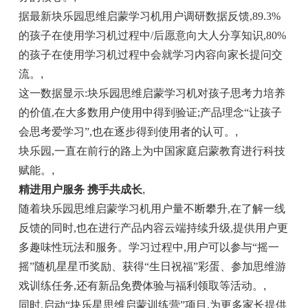
据最新块乐园思维启蒙学习机用户调研数据反馈,89.3%
的孩子在使用学习机过程中/后愿意向大人分享知识,80%
的孩子在使用学习机过程中会就学习内容向家长提问交
流。
,
这一数据显示:块乐园思维启蒙学习机对孩子思考力培养
的价值,在大多数用户使用中得到验证;产品理念“让孩子
会思考爱学习”,也在逐步得到使用者的认可。
,
块乐园,一直在前行的路上为中国家庭启蒙教育进行科技
赋能。
,
精进用户服务 携手共成长
,
随着块乐园思维启蒙学习机用户量不断攀升,在了解一线
反馈的同时,也在进行产品内容云端持续升级,提供用户更
多趣味性玩法和服务。学习过程中,用户可以参与“摇一
摇”随机星星币奖励、获得“生日祝福”彩蛋、参加思维游
戏训练任务,还有新品免费体验与福利领取等活动。
,
同时,启动“块乐星思维启蒙训练营”项目,为更多家长提供