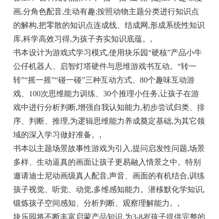
画,分角色配音,生动有趣;按照动物主题分类进行知识点
的解构,把零散的知识点连成线、结成网,形成系统性知识
库,科学高效习得,为孩子夯实知识底蕴。
,
书本设计为游戏式学习模式,使用块乐园“硬核”产品小牛
公仔机器人、启智灯塔硬件与思维游戏书互动。“转一
转”“摇一摇”“碰一碰”三种互动方式、80个趣味互动游
戏、100次思维能力训练、30个推理小任务,让孩子在游
戏中进行分析判断,增强自我认知能力,初步尝试归类、排
序、判断、推理,为逻辑思维能力养成奠定基础,为其它领
域的深入学习做好准备。
,
书本以主题场景故事性游戏为引入,提问启发性问题,场景
多样、生动逼真的画面让孩子更易融入情景之中。特别
邀请迪士尼动画级真人配音,声音、画面的有机结合,训练
孩子视觉、听觉、动觉,多维感知能力。潜移默化学知识,
锻炼孩子空间感知、分析判断、观察理解能力。
,
块乐园将不断丰富启蒙产品知识,为3-8岁孩子提供完整的