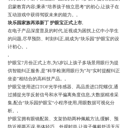
启蒙教育内容;秉承“培养孩子独立思考”的初心,让孩子在
互动游戏中获得驾驭未来的能力。
,
块乐园家族再添新丁 护眼宝正式上市
,
在电子产品深度普及的时代,近视成为困扰上亿中小学生
的问题,尽早预防、时刻纠正,就成为“块乐园”护眼宝的设
计初心。
,
,
护眼宝7月份正式上市,为5岁以上孩子多场景用眼行为提
供智能纠正服务,是”科学检测用眼行为”与“实时提醒纠正
坐姿”相结合的高科技产品。
,
护眼宝使用进口TOF光学传感器、高品质进口陀螺仪,通
过捕捉光学反射信号和水平偏离角度信息,大数据精准采
集,配合“块乐园护眼宝“小程序使用,用眼数据可视化分
析。
,
护眼宝拥有眼镜配装、支架协助两种佩戴方法,缓解、预
防近视两不误,形体轻巧、外观时尚,让孩子佩戴舒适无压