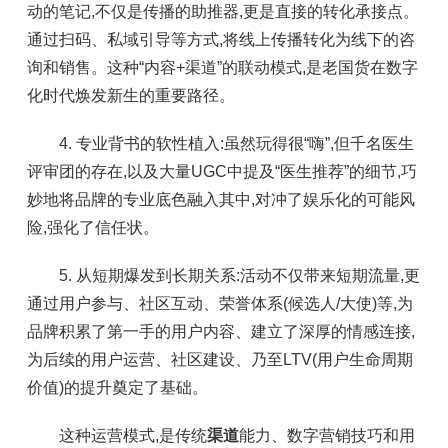
动的笔记,不仅是传播的助推器,更是直接的转化承接点。
通过扫码、私域引导等方式,将线上传播转化为线下的咨
询和销售。这种“内容+渠道”的联动模式,是老国货在数字
化时代焕发新生的重要路径。
4. 专业背书的软性植入:虽然玩得很“嗨”,但千名医生
评审团的存在,以及大量UGC中提及“医生推荐”的细节,巧
妙地将品牌的专业底色融入其中,对冲了娱乐化的可能风
险,强化了信任状。
5. 从短期爆发到长期关系:活动不仅带来短期流量,更
通过用户参与、社区互动、荣誉体系(候选人/大使)等,为
品牌积累了第一手的用户内容、建立了深厚的情感连接,
为后续的用户运营、社区建设、乃至LTV(用户生命周期
价值)的提升奠定了基础。
这种运营模式,是传统
渠道
能力、数字营销技巧和用