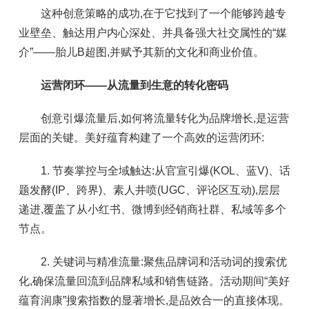
这种创意策略的成功,在于它找到了一个能够跨越专
业壁垒、触达用户内心深处、并具备强大社交属性的“媒
介”——胎儿B超图,并赋予其新的文化和商业价值。
运营闭环——从流量到生意的转化密码
创意引爆流量后,如何将流量转化为品牌增长,是运营
层面的关键。美好蕴育构建了一个高效的运营闭环:
1. 节奏掌控与全域触达:从官宣引爆(KOL、蓝V)、话
题发酵(IP、跨界)、素人井喷(UGC、评论区互动),层层
递进,覆盖了从小红书、微博到经销商社群、私域等多个
节点。
2. 关键词与精准流量:聚焦品牌词和活动词的搜索优
化,确保流量回流到品牌私域和销售链路。活动期间“美好
蕴育润康”搜索指数的显著增长,是品效合一的直接体现。