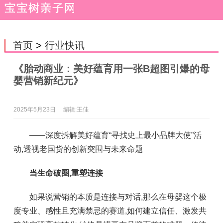
首页
>
行业快讯
《胎动商业：美好蕴育用一张B超图引爆的母
婴营销新纪元》
2025年5月23日
编辑:王佳
——深度拆解美好蕴育“寻找史上最小品牌大使”活
动,透视老国货的创新突围与未来命题
当生命破圈,重塑连接
如果说营销的本质是连接与对话,那么在母婴这个极
度专业、感性且充满禁忌的赛道,如何建立信任、激发共