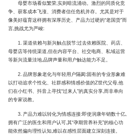
母婴市场看似繁荣,实则暗流涌动。激烈的同质化竞
争、获客成本飞涨、消费者信任危机并存。尤其是对于
像美好蕴育这样拥有深厚历史、产品力过硬的“老国货”而
言,挑战尤为严峻:
1. 渠道依赖与新兴触点脱节:过去依赖医院、药店、
母婴店等传统渠道,但在内容平台、社交电商、私域运营
等新兴流量洼地,品牌声量和用户触达能力不足。
2. 品牌形象老化与年轻用户隔阂:固有的专业形象难
以打动追求个性化、社群感和情感价值的Z世代父母,他
们在小红书、抖音上寻找“过来人”的真实分享,而非单向
的专家说教。
3. 产品力难以转化为情感连接:即使润康年销数十亿,
拥有广泛的医生和用户认可,其“孕期营养补充”的核心功
能依然偏向理性认知,难以在感性层面建立深刻连接。