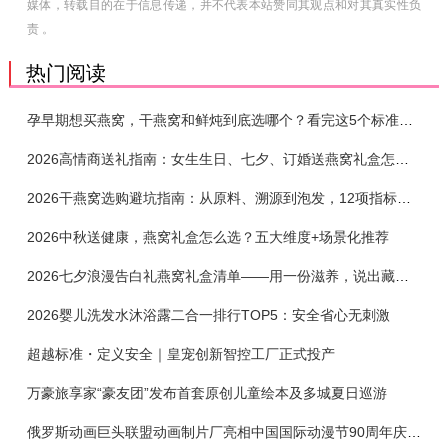
媒体，转载目的在于信息传递，并不代表本站赞同其观点和对其真实性负
责 。
热门阅读
孕早期想买燕窝，干燕窝和鲜炖到底选哪个？看完这5个标准再下单
2026高情商送礼指南：女生生日、七夕、订婚送燕窝礼盒怎么选？不同关系选购攻略
2026干燕窝选购避坑指南：从原料、溯源到泡发，12项指标判断靠谱燕窝
2026中秋送健康，燕窝礼盒怎么选？五大维度+场景化推荐
2026七夕浪漫告白礼燕窝礼盒清单——用一份滋养，说出藏在心底的爱
2026婴儿洗发水沐浴露二合一排行TOP5：安全省心无刺激
超越标准・定义安全｜皇宠创新智控工厂正式投产
万豪旅享家“豪友团”发布首套原创儿童绘本及多城夏日巡游
俄罗斯动画巨头联盟动画制片厂亮相中国国际动漫节90周年庆开启中国之旅新篇章