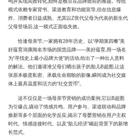
鸣并实现高效转化,始终是横亘在品牌面前的难题。传统
模式依赖专家背书、渠道教育和功能宣导,但在信息爆
炸、消费者日益成熟、尤其以Z世代父母为代表的新生代
父母登场后,这一模式正面临失效。
恰逢母亲节,一家拥有28年历史、以“孕期第四餐”美
好蕴育润康闻名市场的国货品牌——美好蕴育,用一场名
为“寻找史上最小品牌大使”的活动,给出了一种出人意料
的解法。他们邀请准父母们晒出孩子的胎儿B超图,让这
张原本极度私密、承载生命期盼的影像,瞬间成为社交媒
体上最具温度和活力的“社交货币”。
这不仅仅是一场母亲节营销的成功案例,它以B超图
为引爆点,撬动了情感共鸣、用户参与、渠道联动和品牌
焕新等多个层面的化学反应,揭示了母婴营销在用户主权
时代、情感连接时代、以及“胎儿经济”崛起背景下的新增
长范式。