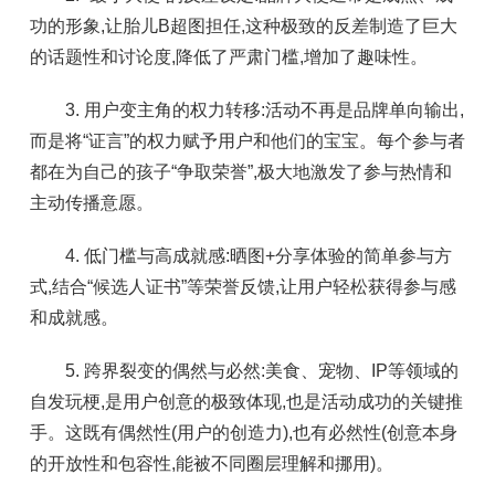
功的形象,让胎儿B超图担任,这种极致的反差制造了巨大
的话题性和讨论度,降低了严肃门槛,增加了趣味性。
3. 用户变主角的权力转移:活动不再是品牌单向输出,
而是将“证言”的权力赋予用户和他们的宝宝。每个参与者
都在为自己的孩子“争取荣誉”,极大地激发了参与热情和
主动传播意愿。
4. 低门槛与高成就感:晒图+分享体验的简单参与方
式,结合“候选人证书”等荣誉反馈,让用户轻松获得参与感
和成就感。
5. 跨界裂变的偶然与必然:美食、宠物、IP等领域的
自发玩梗,是用户创意的极致体现,也是活动成功的关键推
手。这既有偶然性(用户的创造力),也有必然性(创意本身
的开放性和包容性,能被不同圈层理解和挪用)。