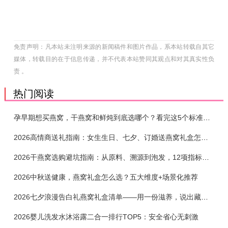
免责声明：凡本站未注明来源的新闻稿件和图片作品，系本站转载自其它
媒体，转载目的在于信息传递，并不代表本站赞同其观点和对其真实性负
责 。
热门阅读
孕早期想买燕窝，干燕窝和鲜炖到底选哪个？看完这5个标准再下单
2026高情商送礼指南：女生生日、七夕、订婚送燕窝礼盒怎么选？不同关系选购攻略
2026干燕窝选购避坑指南：从原料、溯源到泡发，12项指标判断靠谱燕窝
2026中秋送健康，燕窝礼盒怎么选？五大维度+场景化推荐
2026七夕浪漫告白礼燕窝礼盒清单——用一份滋养，说出藏在心底的爱
2026婴儿洗发水沐浴露二合一排行TOP5：安全省心无刺激