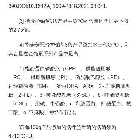
390.DOl:10.16429/j.1009-7848.2021.08.041.
[3] 指珍护铂萃3段产品中OPO的含量约为国标下限
的2.75倍。
[4] 指金领冠珍护铂萃3段产品添加的三代OPO，且
其含量在金领冠系列产品中最高。
[5] 指酪蛋白磷酸肽（CPP）、磷脂酰胆碱
（PC）、磷脂酰肌醇（PI）、磷脂酰乙醇胺（PE）、
神经鞘磷脂（SM）、藻油 DHA、ARA、2′- 岩藻糖基乳
糖（2′-FL）、3′- 唾液酸乳糖（3′-SL）、6′- 唾液酸乳糖
（6′-SL）、胆碱、牛磺酸、α- 乳清蛋白、β- 酪蛋白、核
苷酸、α- 亚麻酸、神经节苷脂。
[6] 每100g产品添加的活性益生菌的活菌数为
4×10°CFU。