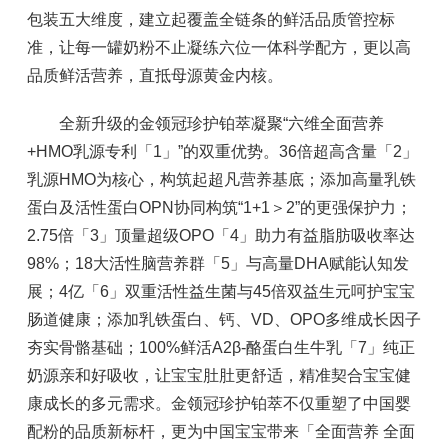
包装五大维度，建立起覆盖全链条的鲜活品质管控标
准，让每一罐奶粉不止凝练六位一体科学配方，更以高
品质鲜活营养，直抵母源黄金内核。
全新升级的金领冠珍护铂萃凝聚“六维全面营养
+HMO乳源专利「1」”的双重优势。36倍超高含量「2」
乳源HMO为核心，构筑起超凡营养基底；添加高量乳铁
蛋白及活性蛋白OPN协同构筑“1+1＞2”的更强保护力；
2.75倍「3」顶量超级OPO「4」助力有益脂肪吸收率达
98%；18大活性脑营养群「5」与高量DHA赋能认知发
展；4亿「6」双重活性益生菌与45倍双益生元呵护宝宝
肠道健康；添加乳铁蛋白、钙、VD、OPO多维成长因子
夯实骨骼基础；100%鲜活A2β-酪蛋白生牛乳「7」纯正
奶源亲和好吸收，让宝宝肚肚更舒适，精准契合宝宝健
康成长的多元需求。金领冠珍护铂萃不仅重塑了中国婴
配粉的品质新标杆，更为中国宝宝带来「全面营养 全面