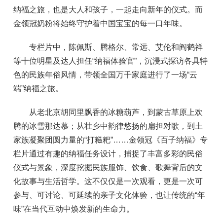
纳福之旅，也是大人和孩子，一起走向新年的仪式。而
金领冠奶粉将始终守护着中国宝宝的每一口年味。
专栏片中，陈佩斯、腾格尔、常远、艾伦和阎鹤祥
等十位明星及达人担任“纳福体验官”，沉浸式探访各具特
色的民族年俗风情，带领全国万千家庭进行了一场“云
端”纳福之旅。
从老北京胡同里飘香的冰糖葫芦，到蒙古草原上欢
腾的冰雪那达慕；从壮乡中韵律悠扬的扁担对歌，到土
家族凝聚团圆力量的“打糍粑”……金领冠《百子纳福》专
栏片通过有趣的纳福任务设计，捕捉了丰富多彩的民俗
仪式与景象，深度挖掘民族服饰、饮食、歌舞背后的文
化故事与生活哲学。这不仅仅是一次观看，更是一次可
参与、可讨论、可延续的亲子文化体验，也让传统的“年
味”在当代互动中焕发新的生命力。