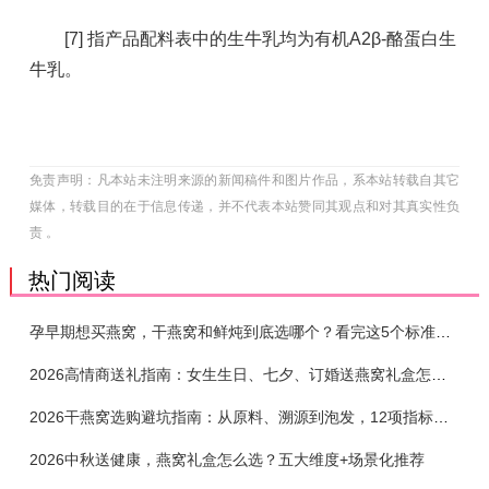
[7] 指产品配料表中的生牛乳均为有机A2β-酪蛋白生
牛乳。
免责声明：凡本站未注明来源的新闻稿件和图片作品，系本站转载自其它
媒体，转载目的在于信息传递，并不代表本站赞同其观点和对其真实性负
责 。
热门阅读
孕早期想买燕窝，干燕窝和鲜炖到底选哪个？看完这5个标准再下单
2026高情商送礼指南：女生生日、七夕、订婚送燕窝礼盒怎么选？不同关系选购攻略
2026干燕窝选购避坑指南：从原料、溯源到泡发，12项指标判断靠谱燕窝
2026中秋送健康，燕窝礼盒怎么选？五大维度+场景化推荐