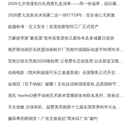
2026七夕浪漫告白礼燕窝礼盒清单——用一份滋养，说出藏在心底的爱
2026婴儿洗发水沐浴露二合一排行TOP5：安全省心无刺激
超越标准・定义安全｜皇宠创新智控工厂正式投产
万豪旅享家“豪友团”发布首套原创儿童绘本及多城夏日巡游
俄罗斯动画巨头联盟动画制片厂亮相中国国际动漫节90周年庆开启中国之旅新篇章
安热沙首次亮相2026嗨创周·泛母婴生态创造周 以全新蓝宝瓶定义婴童防晒新标杆
动画电影《凯利和超级可乐之速递英雄》全国预售正式开启 春日音舞冒险静待影院相约
金领冠《百子纳福》破圈丨文化自信铸强国底色 品质国粉守护新生
英氏 YeeHoO携手动画艺术家米雷重磅发布联名系列，联袂京东深化全渠道战略
天生低敏 沙漠有机，益婴美亮相第十七届全国营养科学大会，展示中国婴幼儿营养创新成果
徽风粤韵两相宜！广东文旅发起”周末叹广东”邀约