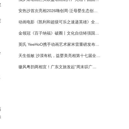
效
安热沙首次亮相2026嗨创周·泛母婴生态创造周 以全新蓝宝瓶定义婴童防晒新标杆
黄
动画电影《凯利和超级可乐之速递英雄》全国预售正式开启 春日音舞冒险静待影院相约
金领冠《百子纳福》破圈丨文化自信铸强国底色 品质国粉守护新生
英氏 YeeHoO携手动画艺术家米雷重磅发布联名系列，联袂京东深化全渠道战略
e
天生低敏 沙漠有机，益婴美亮相第十七届全国营养科学大会，展示中国婴幼儿营养创新成果
徽风粤韵两相宜！广东文旅发起”周末叹广东”邀约
成
再
养