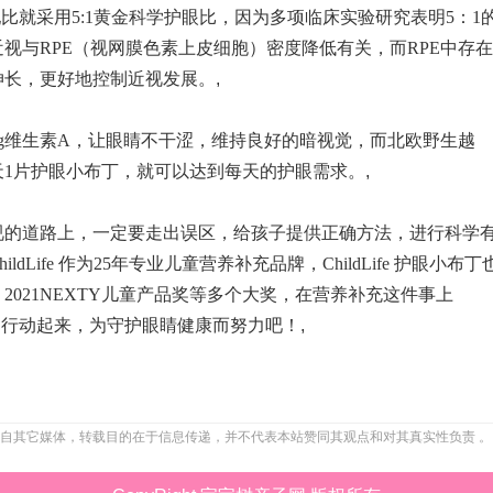
配比就采用5:1黄金科学护眼比，因为多项临床实验研究表明5：1
视与RPE（视网膜色素上皮细胞）密度降低有关，而RPE中存在
伸长，更好地控制近视发展。
,
0mcg维生素A，让眼睛不干涩，维持良好的暗视觉，而北欧野生越
1片护眼小布丁，就可以达到每天的护眼需求。
,
的道路上，一定要走出误区，给孩子提供正确方法，进行科学
ife 作为25年专业儿童营养补充品牌，ChildLife 护眼小布丁
2021NEXTY儿童产品奖等多个大奖，在营养补充这件事上
们一起行动起来，为守护眼睛健康而努力吧！
,
自其它媒体，转载目的在于信息传递，并不代表本站赞同其观点和对其真实性负责 。