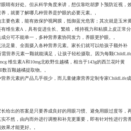
眼睛有好处。但从科学角度来讲，想仅靠吃胡萝卜预防近视，
营养，就要了解哪几种营养是护眼的必要元素。
,
主要色素，能有效保护视网膜，抵御蓝光危害；其次就是玉米
还有维生素A，具有促进生长、繁殖，维持视力和粘膜上皮正常分
益成分可不能单一，多种营养素协同发力，养眼更护眼。
,
法足量、全面摄入各种营养元素。家长们就可以给孩子额外补
，所需营养元素一颗就能满足，让孩子轻松摄取。因为每颗ChildLif
0mcg 维生素A和10mg北欧野生越橘，相当于143g的西兰花叶黄
A和数百颗越橘提取物。
,
素的产品几乎很少，而儿童健康营养定制专家ChildLife
长给出的答案是只要养成良好的用眼习惯、避免用眼过度等，
其实不然，由内而外进行调整和补充更重要，即有针对性进行营
顾效果才能更好。
,