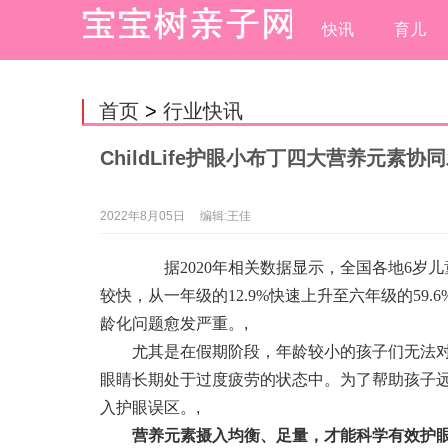
快讯
育儿
首页
>
行业快讯
ChildLife护眼小布丁四大营养元素
2022年8月05日
编辑:王佳
据2020年相关数据显示，全国各地6岁儿童
较快，从一年级的12.9%快速上升至六年级的59
龄化问题愈发严重。
,
尤其是在假期阶段，年龄较小的孩子们无法对
眼睛长期处于过度疲劳的状态中。为了帮助孩子
入护眼误区。
,
营养元素摄入均衡、足量，才能科学有效护