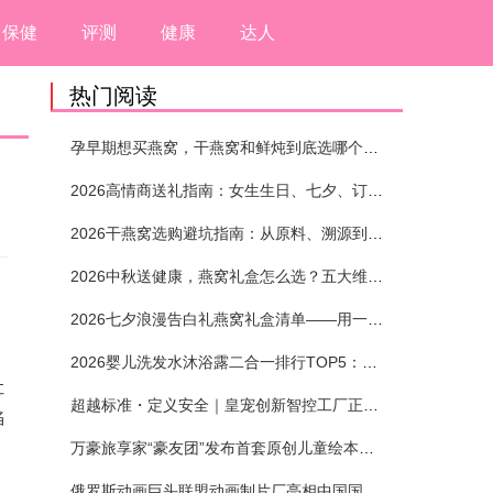
保健
评测
健康
达人
热门阅读
孕早期想买燕窝，干燕窝和鲜炖到底选哪个？看完这5个标准再下单
2026高情商送礼指南：女生生日、七夕、订婚送燕窝礼盒怎么选？不同关系选购攻略
2026干燕窝选购避坑指南：从原料、溯源到泡发，12项指标判断靠谱燕窝
2026中秋送健康，燕窝礼盒怎么选？五大维度+场景化推荐
2026七夕浪漫告白礼燕窝礼盒清单——用一份滋养，说出藏在心底的爱
2026婴儿洗发水沐浴露二合一排行TOP5：安全省心无刺激
让
超越标准・定义安全｜皇宠创新智控工厂正式投产
陷
万豪旅享家“豪友团”发布首套原创儿童绘本及多城夏日巡游
俄罗斯动画巨头联盟动画制片厂亮相中国国际动漫节90周年庆开启中国之旅新篇章