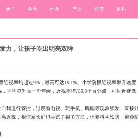
亲子
备孕
怀孕
产后
营养
百科
协同发力，让孩子吃出明亮双眸
近视率均超过9%，最高可达19.1%。小学阶段近视率攀升速度
.6%，平均每升高一个年级，近视率增加9.3个百分点，可见近视低
自我进行管控，过度看电视、玩手机、晚睡等现象频发，直接
远离近视，相信家长们也尝试了很多方法，但要科学预防，避免
眼
,