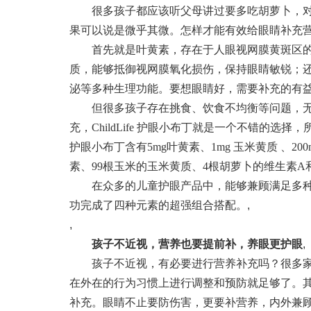
很多孩子都应该听父母讲过要多吃胡萝卜，对
果可以说是微乎其微。怎样才能有效给眼睛补充
首先就是叶黄素，存在于人眼视网膜黄斑区的
质，能够抵御视网膜氧化损伤，保持眼睛敏锐；
泌等多种生理功能。要想眼睛好，需要补充的有
但很多孩子存在挑食、饮食不均衡等问题，无
充，ChildLife 护眼小布丁就是一个不错的选择
护眼小布丁含有5mg叶黄素、1mg 玉米黄质 、20
素、99根玉米的玉米黄质、4根胡萝卜的维生素
在众多的儿童护眼产品中，能够兼顾满足多种营养元
功完成了四种元素的超强组合搭配。
,
,
孩子不近视，营养也要提前补，养眼更护眼
,
孩子不近视，有必要进行营养补充吗？很多家
在外在的行为习惯上进行调整和预防就足够了。
补充。眼睛不止要防伤害，更要补营养，内外兼