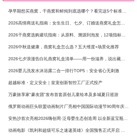
孕早期想买燕窝，干燕窝和鲜炖到底选哪个？看完这5个标准再下单
2026高情商送礼指南：女生生日、七夕、订婚送燕窝礼盒怎么选？不同关系选购攻略
2026干燕窝选购避坑指南：从原料、溯源到泡发，12项指标判断靠谱燕窝
2026中秋送健康，燕窝礼盒怎么选？五大维度+场景化推荐
2026七夕浪漫告白礼燕窝礼盒清单——用一份滋养，说出藏在心底的爱
2026婴儿洗发水沐浴露二合一排行TOP5：安全省心无刺激
超越标准・定义安全｜皇宠创新智控工厂正式投产
万豪旅享家“豪友团”发布首套原创儿童绘本及多城夏日巡游
俄罗斯动画巨头联盟动画制片厂亮相中国国际动漫节90周年庆开启中国之旅新篇章
安热沙首次亮相2026嗨创周·泛母婴生态创造周 以全新蓝宝瓶定义婴童防晒新标杆
动画电影《凯利和超级可乐之速递英雄》全国预售正式开启 春日音舞冒险静待影院相约