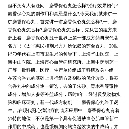
但不免有人有疑问，麝香保心丸怎么样?治疗效果如何?
麝香保心丸的副作用和禁忌是什么?
,
今天我们就来讲一
讲麝香保心丸，首先讲一讲麝香保心丸怎么样?
,
一、麝
香保心丸怎么样?
,
麝香保心丸怎么样，先从它的组方来
源上看，麝香保心丸源于世界上第一部成方药典宋代著
名方书《太平惠民和剂局方》所记载的苏合香丸。20世
纪70年代在上海市卫生局的领导下，上海华山医院、上
海中山医院、上海市心血管病研究所、上海中药制药一
厂等一批科研、医疗、生产单位组成了科研攻关小组，
在苏合香丸的基础上进行组方及剂型的优化改良，将苏
合香丸中的成分逐一筛选，去除了朱砂、青木香等毒性
成分，增加人参等补益成分，历时8年，经过反复动物实
验和临床研究，新一代成方制剂——麝香保心丸终于诞
生。
,
在现代冠心病治疗的临床应用中，麝香保心丸有着
独特的地位，不仅是第一个具有促进缺血心肌血管新生
作用的中成药，也是缓解胸闷胸痛起效快的中成药，并