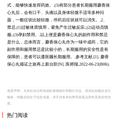
式，能够快速发挥药效。
,
(3)有部分患者长期服用麝香保
心丸后，会有口干、头痛以及身体轻微不适等多种问
题，一般症状比较轻微，停药后症状就可以消失。
,
2、
禁忌
,
(1)过敏体质慎用，避免产生过敏反应;
,
(2)运动员慎
服;
,
(3)孕妇禁用。
,
以上便是麝香保心丸的副作用和禁忌
是什么，总体而言，麝香保心丸作为一味中成药，它的
副作用和服用禁忌是比较小的，长期服用的安全性是有
保障的，患者可以遵医嘱长期服用。
,
参考文献
,
[1]. 麝香
保心丸循证之旅再上新台阶[N]. 医师报,2022-06-23(B06).
免责声明：凡本站未注明来源的新闻稿件和图片作品，系本站转载自其它
媒体，转载目的在于信息传递，并不代表本站赞同其观点和对其真实性负
责 。
热门阅读