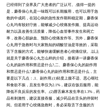
已经得到了业界及广大患者的广泛认可。
,
值得一提的
是，麝香保心丸是一味既可以长期服用，也可以用于急
救的中成药，在冠心病的急性发作期和稳定期，麝香保
心丸均有较好疗效，能够减少心绞痛发作频、提高运动
耐力以及改善生活质量，降低心血管事件发生和死亡
率，改善心肌缺血、预防心绞痛发作等。另外，麝香保
心丸用于急救时与大家熟知的硝酸甘油是等效的，采取
舌下含服的方式，能够快速缓解患者心绞痛症状。
,
以上
就是关于麝香保心丸怎么样的介绍，接着讲一讲麝香保
心丸的副作用和禁忌是什么?
,
二、麝香保心丸的副作用
和禁忌是什么?
,
麝香保心丸的副作用和禁忌是什么，主
要是以下几点：
,
1、副作用
,
(1)轻度上腹不适、恶心呕吐
和食欲不振，且发生率仅为2.1%，建议在饭后服用，能
降低不良反应的发生率。
,
(2)唇舌麻木发生率在1.3%，药
品有刺激性，建议直接吞服，减少药品在舌头的停留时
间。但若用于心绞痛急救时，务必采取舌下含服的方