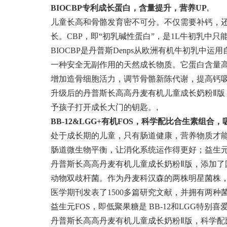
B
I
OCBP专利成长蛋白，含量提升，营养U
P
,
儿童长高和骨骼发育密不可分。不仅需要补钙，
长。CBP，即“初乳碱性蛋白”，是1L牛初乳中只能
BIOCBP是丹普斯Denps从欧洲有机牛初乳中运用自
一种安全无副作用的天然成长物质。它蛋白含量高
增加造骨细胞活力，调节骨骼新陈代谢，提高钙
升级后的丹普斯长高高丹麦有机儿童成长奶粉Ⅱ版，每1
予孩子打开成长大门的钥匙。
,
BB-12
&
LGG
+
有机FOS
，科学配比合生素组合，
处于成长期的儿童，只有肠道健康，营养物质才
肠道微生物平衡，让消化系统运作得更好；益生
丹普斯长高高丹麦有机儿童成长奶粉Ⅱ版，添加了国际
动物双歧杆菌。作为丹麦科汉森的两株明星菌株，
医学期刊发表了1500多篇研究文献，并拥有两
益生元FOS，即低聚果糖是 BB-12和LGG特别
丹普斯长高高丹麦有机儿童成长奶粉Ⅱ版，科学配比添