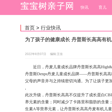
快讯
育儿
首页
>
行业快讯
为了孩子的健康成长 丹普斯长高高有机
2022年8月07日
编辑:王佳
近日，丹麦儿童成长品牌丹普斯长高高High
丹普斯Denps丹麦儿童成长品牌——丹普斯长高高
父母的声音并与之持续密切沟通。为了让孩子更加健
,
此次升级，丹普斯长高高不仅提升了成长蛋白CBP
养元素的含量；同时减少了卡路里和脂肪的含量；而
生素A等营养元素，让丹普斯长高高丹麦有机儿童