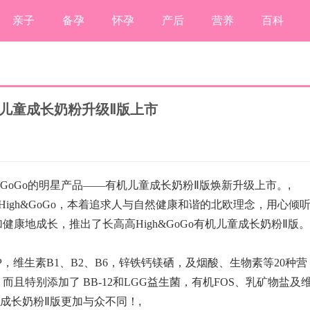
亲子
备孕
怀孕
产后
营养
百科
儿童成长奶粉升级Ⅱ版上市
&GoGo的明星产品——有机儿童成长奶粉Ⅱ版焕新升级上市。
,
High&GoGo，本着追求人与自然健康和谐的北欧理念，用心倾
康地成长，推出了长高高High&GoGo有机儿童成长奶粉Ⅱ版。
，维生素B1、B2、B6，锌铁钙镁硒，及烟酸、生物素等20种营
且特别添加了 BB-12和LGG益生菌，有机FOS、乳矿物盐及
成长奶粉Ⅱ版更加与众不同！
,