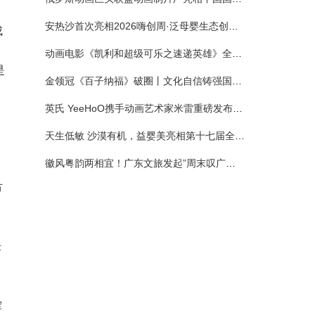
安热沙首次亮相2026嗨创周·泛母婴生态创造周 以全新蓝宝瓶定义婴童防晒新标杆
成
动画电影《凯利和超级可乐之速递英雄》全国预售正式开启 春日音舞冒险静待影院相约
是
金领冠《百子纳福》破圈丨文化自信铸强国底色 品质国粉守护新生
英氏 YeeHoO携手动画艺术家米雷重磅发布联名系列，联袂京东深化全渠道战略
天生低敏 沙漠有机，益婴美亮相第十七届全国营养科学大会，展示中国婴幼儿营养创新成果
徽风粤韵两相宜！广东文旅发起”周末叹广东”邀约
节
和
际
挥