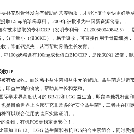
还要补充对骨骼发育有帮助的营养物质，才能让孩子更快更好地
提取1.5mg的珍稀原料， 2009年被批准为中国新资源食品。
,
有技术提取的专利CBP（发明专利号：ZL200580049842.5），
，分子量小（仅30KD），易于吸收，可直接作用于骨骼细胞，
吸收，降低钙流失，从而帮助骨骼生长发育。
,
00g奶粉含有100mg成长蛋白BIOCBP，是原来的1.25倍，赋
吸收U
P
,
能被有效吸收。而这离不益生菌和益生元的帮助。益生菌通过调
元，即益生菌的食物，帮助其生长和繁殖。
,
学术界高度认可的 BB-12和LGG 益生菌，即鼠李糖乳杆菌
也是目前世界上临床研究非常多的“安全益生菌”，二者共在国
种菌株可以联合使用的临床实验证明。
,
喜爱的食物，有机FOS更稳定更安心！
,
加 BB-12、 LGG 益生菌和有机FOS的合生素组合，同时发