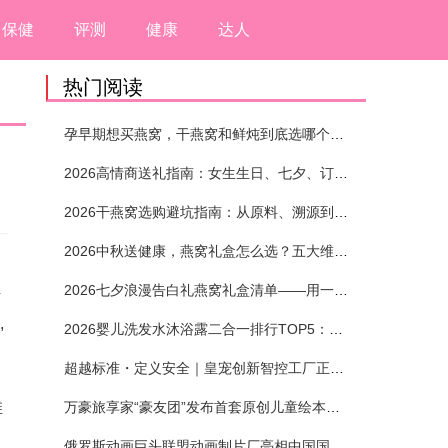
保健
评测
健康
达人
热门阅读
孕早期想买燕窝，干燕窝和鲜炖到底选哪个？看完这5个标准再下单
2026高情商送礼指南：女生生日、七夕、订婚送燕窝礼盒怎么选？不同关系选购攻略
2026干燕窝选购避坑指南：从原料、溯源到泡发，12项指标判断靠谱燕窝
2026中秋送健康，燕窝礼盒怎么选？五大维度+场景化推荐
2026七夕浪漫告白礼燕窝礼盒清单——用一份滋养，说出藏在心底的爱
听
,
2026婴儿洗发水沐浴露二合一排行TOP5：安全省心无刺激
超越标准・定义安全｜皇宠创新智控工厂正式投产
维
万豪旅享家“豪友团”发布首套原创儿童绘本及多城夏日巡游
俄罗斯动画巨头联盟动画制片厂亮相中国国际动漫节90周年庆开启中国之旅新篇章