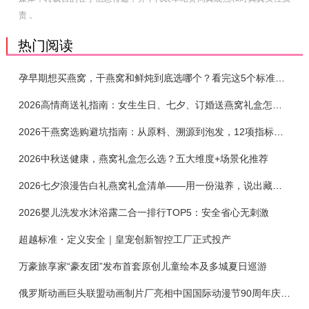
责 。
热门阅读
孕早期想买燕窝，干燕窝和鲜炖到底选哪个？看完这5个标准再下单
2026高情商送礼指南：女生生日、七夕、订婚送燕窝礼盒怎么选？不同关系选购攻略
2026干燕窝选购避坑指南：从原料、溯源到泡发，12项指标判断靠谱燕窝
2026中秋送健康，燕窝礼盒怎么选？五大维度+场景化推荐
2026七夕浪漫告白礼燕窝礼盒清单——用一份滋养，说出藏在心底的爱
2026婴儿洗发水沐浴露二合一排行TOP5：安全省心无刺激
超越标准・定义安全｜皇宠创新智控工厂正式投产
万豪旅享家“豪友团”发布首套原创儿童绘本及多城夏日巡游
俄罗斯动画巨头联盟动画制片厂亮相中国国际动漫节90周年庆开启中国之旅新篇章