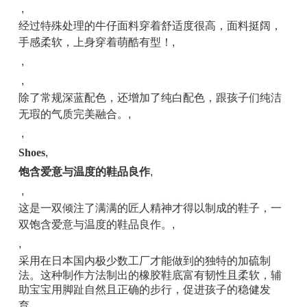
,
经过特殊处理的牛仔面料穿着舒适度很高，面料挺阔，
手感柔软，上身穿着萌酷有型！
,
,
,
除了常规深蓝配色，还增加了纯白配色，跟孩子们纯洁
无瑕的气质完美融合。
,
,
Shoes
,
饱含爱意与温度的鞋品良作
,
,
这是一双倾注了满满的匠人精神才得以制成的鞋子，一
双饱含爱意与温度的鞋品良作。
,
,
采用在日本国内极少数工厂才能做到的独特的加硫制
法。这种制作方法制出的橡胶鞋底富有韧性且柔软，辅
助宝宝用脚趾自然且正确的步行，促进孩子的稳健发
育。
,