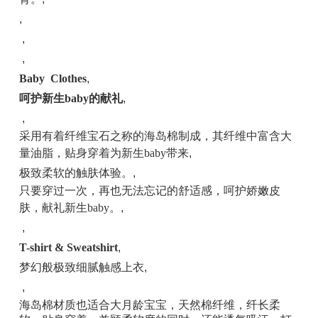
,
,
,
Baby Clothes
,
呵护新生baby的献礼
,
,
采用有着纤维宝石之称的海岛棉制成，其纤维中富含大
量油脂，贴身穿着为新生baby带来
,
极致柔软的触肤体验。
,
只要穿过一次，再也无法忘记的舒适感，呵护娇嫩皮
肤，献礼新生baby。
,
,
T-
shirt & Sweatshirt
,
梦幻般极致细腻触感上衣
,
,
海岛棉材质也适合大月龄宝宝，天然棉纤维，纤长柔