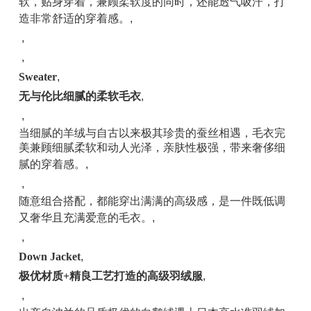
软，贴身穿着，兼顾柔软度的同时，还能透气吸汗，打
造非常舒适的穿着感。
,
,
,
Sweater
,
无与伦比细腻的柔软毛衣
,
,
当细腻的羊绒与自古以来极其珍贵的蚕丝相遇，毛衣完
美兼顾细腻柔软和动人光泽，亲肤性极强，带来奢侈细
腻的穿着感。
,
,
随意组合搭配，都能穿出满满的高级感，是一件既低调
又奢华且充满爱意的毛衣。
,
,
Down Jacket
,
极优材质+精良工艺打造的高级羽绒服
,
,