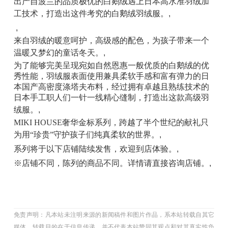
出产自波兰的品质极优的白鹅绒遇上日本高水准羽绒加
工技术，打造出这件考究的白鹅绒羽绒服。
,
,
来自羽绒的暖意呵护，高级感的配色，为孩子带来一个
温暖又梦幻的童话冬天。
,
为了能够完美呈现宛如自然恩惠一般优质的白鹅绒的优
秀性能，羽绒服表面使用兼具柔软手感和富有弹力的日
本国产高密度涤塔夫布料，经过拥有卓越且熟练技术的
日本手工职人们一针一线精心缝制，打造出这款高级羽
绒服。
,
MIKI HOUSE奢华金标系列，跨越了半个世纪的献礼只
为用“珍贵”守护孩子们纯真柔软的世界。
,
系列将于以下店铺陆续发售，欢迎到店体验。
,
※店铺不同，陈列的商品不同。
详情请直接咨询店铺。
,
免责声明：凡本站未注明来源的新闻稿件和图片作品，系本站转载自其它
媒体，转载目的在于信息传递，并不代表本站赞同其观点和对其真实性负