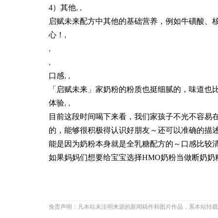
4）其他
, ,
启赋未来配方中其他的基础营养，例如牛磺酸、
心！
,
,
,
口感
, ,
「启赋未来」家奶粉的粉质也挺细腻的，味道也比
体验
, ,
目前这段时间喝下来看，我们家孩子不光不容易
的，能够很积极得认识好朋友～还可以准确的描
能是因为奶粉本身就是全乳糖配方的～口感比较
如果妈妈们想要给宝宝选择HMO奶粉当做断奶奶
免责声明：凡本站未注明来源的新闻稿件和图片作品，系本站转载