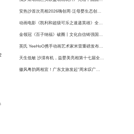
安热沙首次亮相2026嗨创周·泛母婴生态创造周 以全新蓝宝瓶定义婴童防晒新标杆
动画电影《凯利和超级可乐之速递英雄》全国预售正式开启 春日音舞冒险静待影院相约
金领冠《百子纳福》破圈丨文化自信铸强国底色 品质国粉守护新生
英氏 YeeHoO携手动画艺术家米雷重磅发布联名系列，联袂京东深化全渠道战略
2
天生低敏 沙漠有机，益婴美亮相第十七届全国营养科学大会，展示中国婴幼儿营养创新成果
徽风粤韵两相宜！广东文旅发起”周末叹广东”邀约
牙