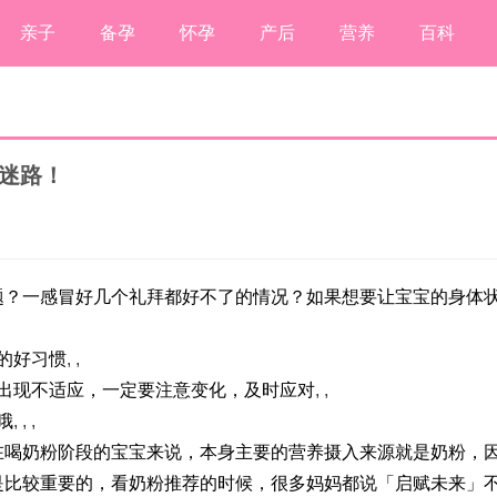
亲子
备孕
怀孕
产后
营养
百科
不迷路！
题？一感冒好几个礼拜都好不了的情况？如果想要让宝宝的身体
的好习惯
, ,
出现不适应，一定要注意变化，及时应对
, ,
哦
, , ,
在喝奶粉阶段的宝宝来说，本身主要的营养摄入来源就是奶粉，
是比较重要的，看奶粉推荐的时候，很多妈妈都说「启赋未来」