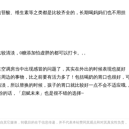
核苷酸、维生素等之类都是比较齐全的，长期喝妈妈们也不用担
较清淡，0糖添加怕虚胖的都可以打卡。
, ,
在空调房当中出现感冒的问题了，其实在外出的时候表现也挺好
述周边的事物，比之前要有活力多了！包括喝奶的胃口也很好，
清淡，所以替换的时候，孩子的胃口就比较好一点不会不适应哦
, ,
粉的话，「启赋未来」也是很不错的选择~
自其它媒体，转载目的在于信息传递，并不代表本站赞同其观点和对其真实性负责 。