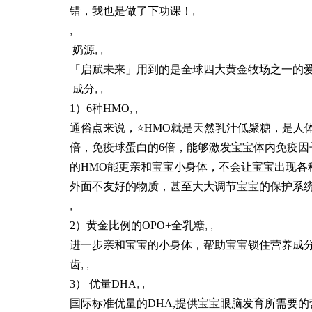
错，我也是做了下功课！
,
,
️ 奶源
, ,
「启赋未来」用到的是全球四大黄金牧场之一的
️ 成分
, ,
1）6种HMO
, ,
通俗点来说，⭐HMO就是天然乳汁低聚糖，是人
倍，免疫球蛋白的6倍，能够激发宝宝体内免疫因
的HMO能更亲和宝宝小身体，不会让宝宝出现各
外面不友好的物质，甚至大大调节宝宝的保护系
,
2）黄金比例的OPO+全乳糖
, ,
进一步亲和宝宝的小身体，帮助宝宝锁住营养成
齿
, ,
3） 优量DHA
, ,
国际标准优量的DHA,提供宝宝眼脑发育所需要的