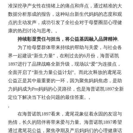
准深挖孕产女性在情绪上的痛点和痒点，通过精准的大
数据分析形成的报告，这种站台新生代妈妈的态度和观
点的主动发声，成功引发了全社会对于母婴圈层心理健
康的热烈讨论与思考。
,
持续彰显责任与担当，将公益基因融入品牌精神
,
为了给母婴群体带来持续的帮助与关爱，与社会各
界一起建设“新生力量”，在刚过去的6月份，海普诺凯
1897进行了品牌战略全新升级，现场以“爱”为连接点，
全面开启了“新生力量公益计划”。而此次释放的鸢尾花
公益正是其中最重要的一环，因为聚焦妈妈焦虑，是助
力妈妈成为Pro妈妈的心灵路径，也是海普诺凯1897全新
定位下解决当下社会问题的最佳答案。
,
,
在海普诺凯1897看来，鸢尾花象征着永固的友谊与
热情，长久的陪伴将带来爱与力量。海普诺凯1897希望
通过鸢尾花公益，聚焦孕期及产后妈妈们的心理健康话