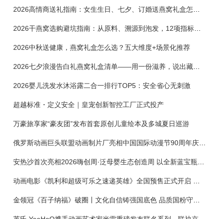
2026高情商送礼指南：女生生日、七夕、订婚送燕窝礼盒怎么选？不同关系选购攻略
2026干燕窝选购避坑指南：从原料、溯源到泡发，12项指标判断靠谱燕窝
2026中秋送健康，燕窝礼盒怎么选？五大维度+场景化推荐
2026七夕浪漫告白礼燕窝礼盒清单——用一份滋养，说出藏在心底的爱
2026婴儿洗发水沐浴露二合一排行TOP5：安全省心无刺激
超越标准・定义安全｜皇宠创新智控工厂正式投产
万豪旅享家“豪友团”发布首套原创儿童绘本及多城夏日巡游
俄罗斯动画巨头联盟动画制片厂亮相中国国际动漫节90周年庆开启中国之旅新篇章
安热沙首次亮相2026嗨创周·泛母婴生态创造周 以全新蓝宝瓶定义婴童防晒新标杆
动画电影《凯利和超级可乐之速递英雄》全国预售正式开启 春日音舞冒险静待影院相约
金领冠《百子纳福》破圈丨文化自信铸强国底色 品质国粉守护新生