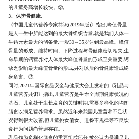
的儿童身高增长较快。②
,
3、保护骨健康
,
《中国儿童钙营养专家共识(2019年版)》指出,峰值骨量
是人一生中所能达到的最大骨组织含量,就是我们人体一
生钙元素最大的储备量,一般30～35岁达到最高峰。峰值
骨量的形成、维持时间、下降过程与骨健康密切相关,生
命早期的钙营养对人体最大峰值骨量的形成至关重要,钙
缺乏影响最大峰值骨量的形成,并对以后的骨健康造成终
身危害。②
,
同时,2021年国际食品安全与健康大会上发布的《乳品与
儿童营养共识》指出,儿童营养是生命全周期健康状况的
基石。儿童处于生长发育的关键时期,需要多样化的均衡
膳食以满足营养需求。虽然近年来我国儿童营养不足状
况得到很大改善,但儿童挑食偏食、进餐不规律等不良饮
食行为问题尚普遍存在。
,
乳品作为多样化膳食的重要组成部分,被公认为是满足儿