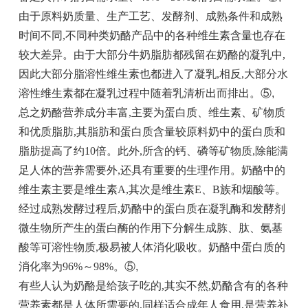
由于原料奶质量、生产工艺、发酵剂、成熟条件和成熟
时间不同,不同种类奶酪产品中的各种维生素含量也存在
较大差异。由于大部分牛奶脂肪都残留在奶酪的凝乳中,
因此大部分脂溶性维生素也都进入了凝乳,相反,大部分水
溶性维生素都在凝乳过程中随着乳清析出而排出。⑤
,
总之奶酪营养成分丰富,主要为蛋白质、维生素、矿物质
和优质脂肪,其脂肪和蛋白质含量较原料奶中的蛋白质和
脂肪提高了约10倍。此外,所含的钙、磷等矿物质,除能满
足人体的营养需要外,还具有重要的生理作用。奶酪中的
维生素主要是维生素A,其次是维生素E、B族和烟酸等。
经过成熟发酵过程后,奶酪中的蛋白质在凝乳酶和发酵剂
微生物所产生的蛋白酶的作用下分解生成胨、肽、氨基
酸等可溶性物质,极易被人体消化吸收。奶酪中蛋白质的
消化率为96%～98%。⑤
,
有些人认为奶酪是给孩子吃的,其实不然,奶酪含有的各种
营养素都是人体所需要的,同样适合成年人食用,是营养补