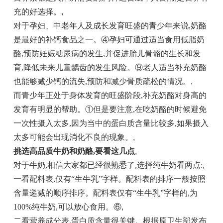
充的好选择。
,
对于孕妇、中老年人及成长发育旺盛的青少年来说,奶酪
是最好的补钙食品之一。④孕妇可通过适当食用低脂奶
酪,预防妊娠糖尿病的发生,并促进胎儿骨骼的生长和发
育,降低未来儿童龋齿的发生风险。⑨老人适当补充奶酪
也能够减少钙的流失,预防和减少骨质疏松的情况。
,
而青少年正处于身体发育的旺盛阶段,补充奶酪对身高的
发育有明显的帮助。①但是要注意,在吃奶酪的时候避免
一次性摄入太多,因为当中的蛋白质含量比较多,如果摄入
太多可能会出现消化不良的现象。
,
挑选高品质牛奶和奶酪,要看这几点
,
对于牛奶,相信大家都已经很熟悉了,选择纯牛奶看两点:
,
一看配料表,仅有“生牛乳”字样。配料表的排序一般按照
含量递减的顺序排序。配料表仅有“生牛乳”字样的,为
100%纯牛奶,可以放心食用。⑥
,
二看营养成分表,蛋白质含量很关键。根据原卫生部发布