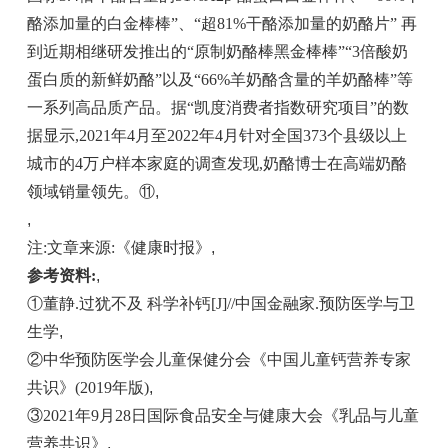
酪添加量的白金棒棒”、“超81%干酪添加量的奶酪片” 再
到近期相继研发推出的“原制奶酪棒黑金棒棒”“3倍酸奶
蛋白质的新鲜奶酪”以及“66%羊奶酪含量的羊奶酪棒”等
一系列高品质产品。据“凯度消费者指数研究项目”的数
据显示,2021年4月至2022年4月针对全国373个县级以上
城市的4万户样本家庭的调查发现,奶酪博士在高端奶酪
领域销量领先。⑪
,
,
注:文章来源:《健康时报》
,
参考资料:
,
①董静.过犹不及 科学补钙[J]//中国金融家.预防医学与卫
生学
,
②中华预防医学会儿童保健分会《中国儿童钙营养专家
共识》(2019年版)
,
③2021年9月28日国际食品安全与健康大会《乳品与儿童
营养共识》
,