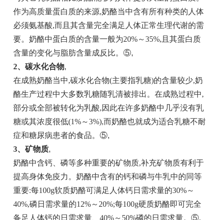
作为高质量蛋白质的来源,奶酪当中含有所有种类的人体
必须氨基酸,而且其含量完全满足人体正常生理代谢的需
要。奶酪中蛋白质的含量一般为20%～35%,且其蛋白质
含量的变化与脂肪含量成反比。⑤
,
2、碳水化合物
,
在成熟奶酪当中,碳水化合物(主要指乳糖)的含量较少,奶
酪生产过程中大多数乳糖随乳清被排出。在成熟过程中,
部分或全部被转化为乳酸,因此在许多奶酪中几乎没有乳
糖或其浓度很低(1%～3%),而奶酪也就成为适合乳糖不耐
症和糖尿病患者的食品。⑤
,
3、矿物质
,
奶酪中含钙、磷等多种重要的矿物质,补充矿物质有利于
提高身体免疫力。奶酪中含有的钙和磷与牛乳中的同等
重要:每100g软质奶酪可满足人体钙日需求量的30%～
40%,磷日需求量的12%～20%;每100g硬质奶酪即可完全
备足人体钙的日需求量、40%～50%磷的日需求量。⑤
,