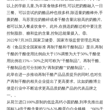
以上的学龄儿童,为丰富食物多样性,可以把奶酪融入一日
三餐。可以尝试的奶酪品种也很多样,除适量奶酪棒外,手
撕奶酪、马苏里拉奶酪碎或者干酪含量比较高的奶酪片,
都可以加入餐桌饮食中。此外,在挑选奶酪过程中要注意
控制脂肪、糖和盐的含量,控制总能量摄入。⑧
,
2022年7月28日,国家卫健委、国家市场监督管理总局发
布《食品安全国家标准 再制干酪和干酪制品》显示,再制
干酪的干酪使用比例由大于15%调整为大于50%,干酪使
用比例在15%～50%之间可称为“干酪制品”。再制干酪、
干酪制品也可分别称为“再制奶酪”“奶酪制品”。
,
此举在进一步推动再制干酪产品品质提升的同时,也对生
产再制干酪的相关企业提出了更高要求。比如奶酪博士
便是行业中不断追求更高品质奶酪产品的代表品牌之
一。
,
从荷兰进口100%原制的低盐高钙小圆奶酪,到率先推出超
国标3.4倍干酪含量的51%A2β-酪蛋白白金棒棒、 “66%干