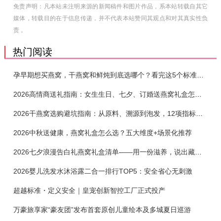
免责声明：凡本站未注明来源的新闻稿件和图片作品，系本站转载自其它
媒体，转载目的在于信息传递，并不代表本站赞同其观点和对其真实性负
责 。
热门阅读
孕早期想买燕窝，干燕窝和鲜炖到底选哪个？看完这5个标准再下单
2026高情商送礼指南：女生生日、七夕、订婚送燕窝礼盒怎么选？不同关系选购攻略
2026干燕窝选购避坑指南：从原料、溯源到泡发，12项指标判断靠谱燕窝
2026中秋送健康，燕窝礼盒怎么选？五大维度+场景化推荐
2026七夕浪漫告白礼燕窝礼盒清单——用一份滋养，说出藏在心底的爱
2026婴儿洗发水沐浴露二合一排行TOP5：安全省心无刺激
超越标准・定义安全｜皇宠创新智控工厂正式投产
万豪旅享家“豪友团”发布首套原创儿童绘本及多城夏日巡游