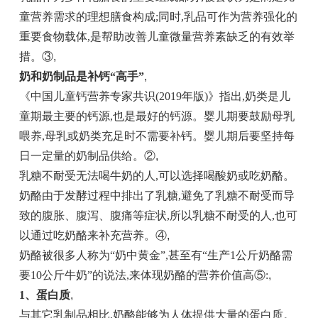
童营养需求的理想膳食构成;同时,乳品可作为营养强化的
重要食物载体,是帮助改善儿童微量营养素缺乏的有效举
措。③
,
奶和奶制品是补钙“高手”
,
《中国儿童钙营养专家共识(2019年版)》指出,奶类是儿
童期最主要的钙源,也是最好的钙源。婴儿期要鼓励母乳
喂养,母乳或奶类充足时不需要补钙。婴儿期后要坚持每
日一定量的奶制品供给。②
,
乳糖不耐受无法喝牛奶的人,可以选择喝酸奶或吃奶酪。
奶酪由于发酵过程中排出了乳糖,避免了乳糖不耐受而导
致的腹胀、腹泻、腹痛等症状,所以乳糖不耐受的人,也可
以通过吃奶酪来补充营养。④
,
奶酪被很多人称为“奶中黄金”,甚至有“生产1公斤奶酪需
要10公斤牛奶”的说法,来体现奶酪的营养价值高⑤:
,
1、蛋白质
,
与其它乳制品相比,奶酪能够为人体提供大量的蛋白质。