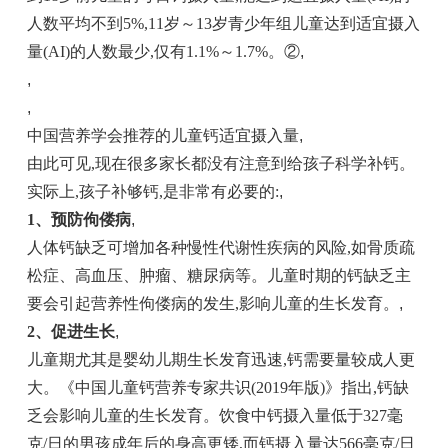
人数平均不到5%,11岁～13岁青少年组儿童达到适宜摄入
量(AI)的人数最少,仅有1.1%～1.7%。②
,
,
,
中国营养学会推荐的儿童钙适宜摄入量
,
由此可见,现在很多家长都没有注意到给孩子科学补钙。
实际上,孩子补够钙,是非常有必要的:
,
1、预防佝偻病
,
人体钙缺乏可增加各种慢性代谢性疾病的风险,如骨质疏
松症、高血压、肿瘤、糖尿病等。儿童时期的钙缺乏主
要会引起营养性佝偻病的发生,影响儿童的生长发育。
,
2、促进生长
,
儿童期尤其是婴幼儿期生长发育迅速,钙需要量较成人更
大。《中国儿童钙营养专家共识(2019年版)》指出,钙缺
乏会影响儿童的生长发育。饮食中钙摄入量低于327毫
克/日的男孩成年后的身高更矮,而钙摄入量达566毫克/日