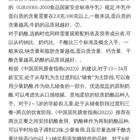
的《GB19301-2010食品国家安全标准牛乳》规定,牛乳中
蛋白质的含量需要在2.8克/100克以上,一般来说,蛋白质的
含量越高,牛奶的品质就越好。⑦
,
对于奶酪,选购时也同样需要观察配料表及营养成分表,可
以从钙钠比、奶钙比、干酪比三个标准及概念入手。一
般来说,钠含量和脂肪含量越低,蛋白质含量、钙含量、干
酪含量越高,奶酪的品质就越好。
,
根据《中国居民膳食指南(2022)》的建议,对于13～24月
龄宝宝,处于从母乳为主过渡到以“辅食”为主阶段,可以食
用少量奶酪,作为幼儿辅食的一部分。优选低盐的原制奶
酪,可以考虑先从口感细腻、质地柔软的软质奶酪品种入
手。对于2～5岁的学龄前儿童,处于从辅食阶段过渡到三
餐+两点的饮食阶段,《中国居民膳食指南(2022)》推荐在
两次正餐之间安排奶酪食用。奶酪棒作为再制奶酪品种,
可以平时给孩子调剂口味,少量食用,且应尽量选择干酪含
量比较高(50%以上),钠盐和添加糖较低的品种。对于6岁