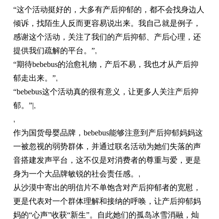
“这个活动挺好的，大多有产后抑郁的，都不会找身边人
倾诉，找陌生人反而更容易说出来。我自己就是例子，
感谢这个活动，关注了我们的产后抑郁、产后心理，还
提供我们疏解的平台。”
,
“期待bebebus的治愈礼物，产后不易，我也才从产后抑
郁走出来。”
,
“bebebus这个活动真的很有意义，让更多人关注产后抑
郁。”|
,
,
作为国货母婴品牌，bebebus能够注意到产后抑郁妈妈这
一被忽视的弱势群体，并通过联名活动为她们失落的声
音搭建发声平台，这不仅是对消费者的尊重与爱，更是
身为一个大品牌敏锐的社会责任感。
,
从沙漠中寄出的明信片不单饱含对产后抑郁者的宽慰，
更是代表对一个群体理解和接纳的呼唤，让产后抑郁妈
妈的“心声”收获“新生”。自此她们的孤岛冰雪消融，灿