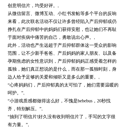
创意明信片，均受好评。
,
从微信留言、微博互动、小红书发帖等多个平台的反响
来看，此次联名活动不仅让许多曾经陷入产后抑郁或仍
挣扎在产后抑郁中的妈妈们获得安慰，也让她们不再耻
于面对疾病中痛苦的自己，勇敢说出心声。
,
此外，活动也产生远超于产后抑郁群体这一受众的影响
范围，让不少新手爸爸、产后妈妈的家人朋友、以及备
孕期焦虑的女性意识到，产后抑郁妈妈正感受着怎样的
孤独，她们真正想说的是什么，而在那一孤独时刻，身
边人给予足够的关爱和倾听又是多么的重要。
,
“心疼妈妈们，产后抑郁真的太可怕了，她们需要温暖的
呵护。”
,
“小游戏质感都做得这么好，不愧是bebebus，20秒找
齐，特别解压。”
,
“抽到了明信片!好久没有收到明信片了，手写的文字很
有力量。”
,