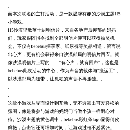
,
而本次联名的主打活动，是一款温馨有趣的沙漠主题H5
小游戏。
,
H5沙漠里散落十封明信片，来自各地产后抑郁的妈妈
们，玩家跟随指令找到全部明信片便可以获得抽奖机
会。不仅有bebebus探享家、纸尿裤等奖品相送，留言说
出心声，更有机会获得来自沙漠邮局的明信片回应。就
像沙漠明信片上写的——“有心声，就有回声”，这也是
bebebus此次活动的中心，作为声音的载体与“搬运工”，
以沙漠邮局为纽带，让孤独的声音不再孤独。
,
,
,
这款小游戏从界面设计到互动，无不透露出可爱轻松的
氛围，像是将参与游戏的妈妈们当做小孩一样耐心对
待。沙漠主题的黄色调中，bebebus彩虹条logo显得俏皮
鲜艳，点击它还可增加时间，让游戏过程不必紧张。