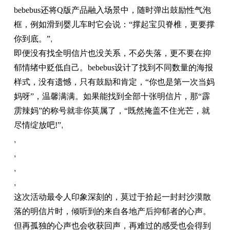
bebebus还将Q版产品融入场景中，随时弹出鼓励性气泡
框，例如滑到婴儿车时它会说：“撑起宝贝脊椎，更要撑
你到底。”
,
即便没有找全明信片也没关系，不必失落，更不要在抑
郁情绪中贬低自己。bebebus设计了找到不同数量的海报
样式，没有遗憾，只有鼓励和肯定，“你也是第一次当妈
妈呀”，温馨满满。如果能找到全部十张明信片，那“霹
雳辣妈”的称号就非你莫属了，“既然掩盖不住光芒，就
尽情绽放吧!”
,
,
,
,
,
这次活动最令人印象深刻的，莫过于拾起一封封沙漠散
落的明信片时，倾听到的来自各地产后抑郁者的心声。
但再孤独的心声也会收获回声，再难过的感受也会得到