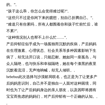
的。”
,
“孩子这么乖，你怎么会觉得难过呢?”
,
“这些只不过是你闲下来的臆想，别自己折腾自己。”
,
“难道只有你累吗，所有人都围着你和孩子忙前忙后，谁
不累?”
,
“这种情况别人也帮不上什么忙……”
,
产后抑郁症似乎成为一场孤独而沉默的疾病，产后妈妈
在生理激素、心理状态、社会关系等多种因素影响下生
病了，却无法开口说，只能忍耐。她如同一座孤岛，与
众人隔绝，也与快乐和幸福隔绝，她在每个漆黑的夜里
沉默着流泪，无声地呐喊，却无人倾听。
,
bebebus此次选择与沙漠邮局联名，也正是为了让更多产
后妈妈意识到，自己并不是独自一人面对这种困境，同
时也为了让产后妈妈身边的亲人朋友，以及因即将拥有
宝宝而焦虑的妈妈们，对产后抑郁有一个正确的认知。
,
,