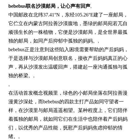
bebebus联名沙漠邮局，让心声有回声
,
中国邮政在北纬37.41°N，东经105.26°E建了一座邮局，
它伫立在内蒙古阿拉善沙漠腹地，墨绿的邮局宛若兀自
顽强生长的一株植物，它便是沙漠邮局，是全世界最孤
独的邮局，如同产后抑郁中孤独的妈妈。
,
bebebus正是注意到这些陷入困境需要帮助的产后妈妈，
于是选择与沙漠邮局创意联名，接收产后妈妈真正的心
声，再从沙漠发出温暖回声，搭建起一座沟通孤独与孤
独的桥梁。
,
,
在活动首发概念视频里，绿色的小邮局坐落在阿拉善漫
漫黄沙深处，而bebebus的四款主打产品如同守望者一
样，在沙漠里与邮局遥遥相望。某种程度上，它们陪伴
着孤独的邮局，就如同它们在生活中也陪伴着产后妈妈
们，以优秀的产品性能，抚慰产后妈妈焦虑抑郁的情
绪。
,