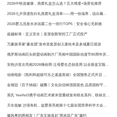
2026中秋送健康，燕窝礼盒怎么选？五大维度+场景化推荐
2026七夕浪漫告白礼燕窝礼盒清单——用一份滋养，说出藏在心底的爱
2026婴儿洗发水沐浴露二合一排行TOP5：安全省心无刺激
超越标准・定义安全｜皇宠创新智控工厂正式投产
万豪旅享家“豪友团”发布首套原创儿童绘本及多城夏日巡游
俄罗斯动画巨头联盟动画制片厂亮相中国国际动漫节90周年庆开启中国之旅新篇章
安热沙首次亮相2026嗨创周·泛母婴生态创造周 以全新蓝宝瓶定义婴童防晒新标杆
动画电影《凯利和超级可乐之速递英雄》全国预售正式开启 春日音舞冒险静待影院相约
金领冠《百子纳福》破圈丨文化自信铸强国底色 品质国粉守护新生
英氏 YeeHoO携手动画艺术家米雷重磅发布联名系列，联袂京东深化全渠道战略
天生低敏 沙漠有机，益婴美亮相第十七届全国营养科学大会，展示中国婴幼儿营养创新成果
徽风粤韵两相宜！广东文旅发起”周末叹广东”邀约