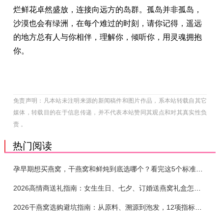
烂鲜花卓然盛放，连接向远方的岛群。孤岛并非孤岛，
沙漠也会有绿洲，在每个难过的时刻，请你记得，遥远
的地方总有人与你相伴，理解你，倾听你，用灵魂拥抱
你。
免责声明：凡本站未注明来源的新闻稿件和图片作品，系本站转载自其它
媒体，转载目的在于信息传递，并不代表本站赞同其观点和对其真实性负
责 。
热门阅读
孕早期想买燕窝，干燕窝和鲜炖到底选哪个？看完这5个标准再下单
2026高情商送礼指南：女生生日、七夕、订婚送燕窝礼盒怎么选？不同关系选购攻略
2026干燕窝选购避坑指南：从原料、溯源到泡发，12项指标判断靠谱燕窝