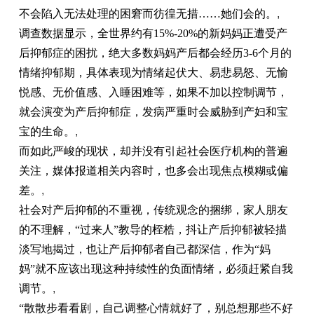
不会陷入无法处理的困窘而彷徨无措……她们会的。
,
调查数据显示，全世界约有15%-20%的新妈妈正遭受产
后抑郁症的困扰，绝大多数妈妈产后都会经历3-6个月的
情绪抑郁期，具体表现为情绪起伏大、易悲易怒、无愉
悦感、无价值感、入睡困难等，如果不加以控制调节，
就会演变为产后抑郁症，发病严重时会威胁到产妇和宝
宝的生命。
,
而如此严峻的现状，却并没有引起社会医疗机构的普遍
关注，媒体报道相关内容时，也多会出现焦点模糊或偏
差。
,
社会对产后抑郁的不重视，传统观念的捆绑，家人朋友
的不理解，“过来人”教导的桎梏，抖让产后抑郁被轻描
淡写地揭过，也让产后抑郁者自己都深信，作为“妈
妈”就不应该出现这种持续性的负面情绪，必须赶紧自我
调节。
,
“散散步看看剧，自己调整心情就好了，别总想那些不好