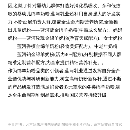
因此,除了针对婴幼儿群体打造好消化易吸收、亲和低致
敏的婴幼儿绵羊奶粉,蓝河乳业还利用自身强大的研发实
力,不断延展消费人群,覆盖全生命周期营养所需,全新推
出儿童奶粉——蓝河蓝金绵羊奶粉(学霸成长配方)、妈妈
奶粉——蓝河玫瑰金绵羊奶粉(孕育天赋配方)、女士奶粉
——蓝河香槟金绵羊奶粉(轻食美妍配方)、中老年奶粉
——蓝河铂金绵羊奶粉(活力40+配方),分别根据不同人群
精准定制营养配方,为全家提供精细营养补充。
,
作为绵羊奶粉品类的引领者,蓝河乳业通过发挥自身全产
业链优势与科研创新能力,树立高端奶粉新标杆,通过不断
的产品研发打造满足消费者多元需求的各类绵羊奶粉,满
足全生命周期乳制品需求,推动国民营养持续升级。
免责声明：凡本站未注明来源的新闻稿件和图片作品，系本站转载自其它