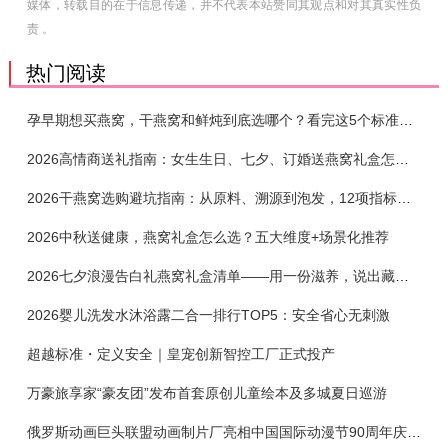
媒体，转载目的在于信息传递，并不代表本站赞同其观点和对其真实性负
责 。
热门阅读
孕早期想买燕窝，干燕窝和鲜炖到底选哪个？看完这5个标准再下单
2026高情商送礼指南：女生生日、七夕、订婚送燕窝礼盒怎么选？不同关系选购攻略
2026干燕窝选购避坑指南：从原料、溯源到泡发，12项指标判断靠谱燕窝
2026中秋送健康，燕窝礼盒怎么选？五大维度+场景化推荐
2026七夕浪漫告白礼燕窝礼盒清单——用一份滋养，说出藏在心底的爱
2026婴儿洗发水沐浴露二合一排行TOP5：安全省心无刺激
超越标准・定义安全｜皇宠创新智控工厂正式投产
万豪旅享家“豪友团”发布首套原创儿童绘本及多城夏日巡游
俄罗斯动画巨头联盟动画制片厂亮相中国国际动漫节90周年庆开启中国之旅新篇章