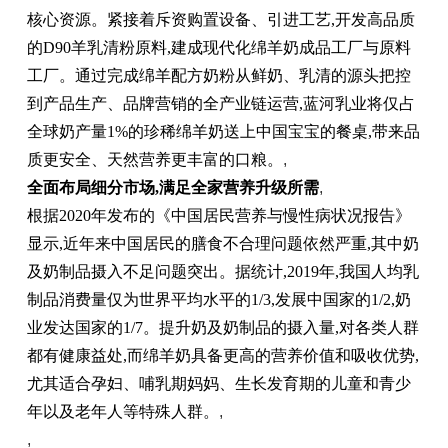
核心资源。紧接着斥资购置设备、引进工艺,开发高品质
的D90羊乳清粉原料,建成现代化绵羊奶成品工厂与原料
工厂。通过完成绵羊配方奶粉从鲜奶、乳清的源头把控
到产品生产、品牌营销的全产业链运营,蓝河乳业将仅占
全球奶产量1%的珍稀绵羊奶送上中国宝宝的餐桌,带来品
质更安全、天然营养更丰富的口粮。
,
全面布局细分市场,满足全家营养升级所需
,
根据2020年发布的《中国居民营养与慢性病状况报告》
显示,近年来中国居民的膳食不合理问题依然严重,其中奶
及奶制品摄入不足问题突出。据统计,2019年,我国人均乳
制品消费量仅为世界平均水平的1/3,发展中国家的1/2,奶
业发达国家的1/7。提升奶及奶制品的摄入量,对各类人群
都有健康益处,而绵羊奶具备更高的营养价值和吸收优势,
尤其适合孕妇、哺乳期妈妈、生长发育期的儿童和青少
年以及老年人等特殊人群。
,
,