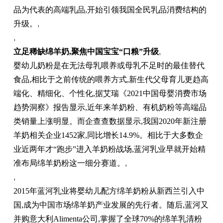
品为代表的高端乳品,开始引领我国全民乳品消费结构的
升级。
,
,
立足稀缺绵羊奶,聚焦中国宝宝“口粮”升级
,
婴幼儿奶粉是在无法母乳喂养或母乳不足时的最佳替代
食品,相比于之前传统的喂养方式,新生代父母育儿更趋高
端化、精细化、个性化,据艾瑞《2021中国母婴消费市场
趋势洞察》报告显示,近年来羊奶粉、有机奶粉等高端品
类销量上涨明显。而企查查数据显示,我国2020年新注册
羊奶相关企业1452家,同比增长14.9%。相比于大多数企
业近两年才“跑步”进入羊奶粉战场,蓝河乳业早就开始精
准布局绵羊奶粉这一细分赛道。
,
,
2015年蓝河乳业将婴幼儿配方绵羊奶粉从新西兰引入中
国,成为中国市场绵羊奶产业发展的先行者。随后,蓝河又
并购意大利Alimenta公司,掌握了全球70%的绵羊乳清粉