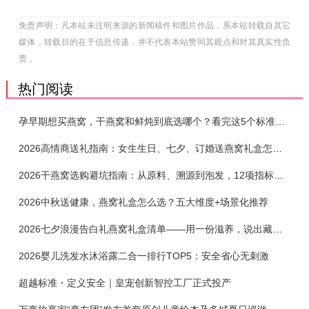
免责声明：凡本站未注明来源的新闻稿件和图片作品，系本站转载自其它
媒体，转载目的在于信息传递，并不代表本站赞同其观点和对其真实性负
责 。
热门阅读
孕早期想买燕窝，干燕窝和鲜炖到底选哪个？看完这5个标准再下单
2026高情商送礼指南：女生生日、七夕、订婚送燕窝礼盒怎么选？不同关系选购攻略
2026干燕窝选购避坑指南：从原料、溯源到泡发，12项指标判断靠谱燕窝
2026中秋送健康，燕窝礼盒怎么选？五大维度+场景化推荐
2026七夕浪漫告白礼燕窝礼盒清单——用一份滋养，说出藏在心底的爱
2026婴儿洗发水沐浴露二合一排行TOP5：安全省心无刺激
超越标准・定义安全｜皇宠创新智控工厂正式投产