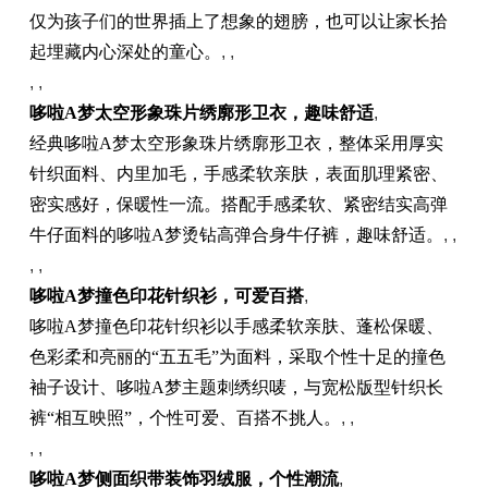
仅为孩子们的世界插上了想象的翅膀，也可以让家长拾
起埋藏内心深处的童心。
, ,
, ,
哆啦A梦太空形象珠片绣廓形卫衣，趣味舒适
,
经典哆啦A梦太空形象珠片绣廓形卫衣，整体采用厚实
针织面料、内里加毛，手感柔软亲肤，表面肌理紧密、
密实感好，保暖性一流。搭配手感柔软、紧密结实高弹
牛仔面料的哆啦A梦烫钻高弹合身牛仔裤，趣味舒适。
, ,
, ,
哆啦A梦撞色印花针织衫，可爱百搭
,
哆啦A梦撞色印花针织衫以手感柔软亲肤、蓬松保暖、
色彩柔和亮丽的“五五毛”为面料，采取个性十足的撞色
袖子设计、哆啦A梦主题刺绣织唛，与宽松版型针织长
裤“相互映照”，个性可爱、百搭不挑人。
, ,
, ,
哆啦A梦侧面织带装饰羽绒服，个性潮流
,