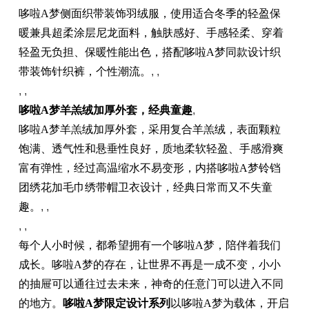
哆啦A梦侧面织带装饰羽绒服，使用适合冬季的轻盈保
暖兼具超柔涂层尼龙面料，触肤感好、手感轻柔、穿着
轻盈无负担、保暖性能出色，搭配哆啦A梦同款设计织
带装饰针织裤，个性潮流。
, ,
, ,
哆啦A梦羊羔绒加厚外套，经典童趣
,
哆啦A梦羊羔绒加厚外套，采用复合羊羔绒，表面颗粒
饱满、透气性和悬垂性良好，质地柔软轻盈、手感滑爽
富有弹性，经过高温缩水不易变形，内搭哆啦A梦铃铛
团绣花加毛巾绣带帽卫衣设计，经典日常而又不失童
趣。
, ,
, ,
每个人小时候，都希望拥有一个哆啦A梦，陪伴着我们
成长。哆啦A梦的存在，让世界不再是一成不变，小小
的抽屉可以通往过去未来，神奇的任意门可以进入不同
的地方。
哆啦A梦限定设计系列
以哆啦A梦为载体，开启