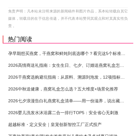
免责声明：凡本站未注明来源的新闻稿件和图片作品，系本站转载自其它
媒体，转载目的在于信息传递，并不代表本站赞同其观点和对其真实性负
责 。
热门阅读
孕早期想买燕窝，干燕窝和鲜炖到底选哪个？看完这5个标准再下单
2026高情商送礼指南：女生生日、七夕、订婚送燕窝礼盒怎么选？不同关系选购攻略
2026干燕窝选购避坑指南：从原料、溯源到泡发，12项指标判断靠谱燕窝
2026中秋送健康，燕窝礼盒怎么选？五大维度+场景化推荐
2026七夕浪漫告白礼燕窝礼盒清单——用一份滋养，说出藏在心底的爱
2026婴儿洗发水沐浴露二合一排行TOP5：安全省心无刺激
超越标准・定义安全｜皇宠创新智控工厂正式投产