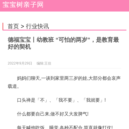
首页
>
行业快讯
德福宝宝丨幼教班 “可怕的两岁”，是教育最
好的契机
2022年9月29日
编辑:王佳
妈妈们聊天,一谈到家里两三岁的娃,大部分都会哀声
载道。
口头禅是「不」、「我不要」、「我就要」!
什么都要自己来,做不好又大发脾气!
每天喊他吃饭、睡觉,各种不配合,简直就像打仗!