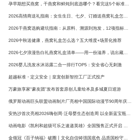
孕早期想买燕窝，干燕窝和鲜炖到底选哪个？看完这5个标准再下单
2026高情商送礼指南：女生生日、七夕、订婚送燕窝礼盒怎么选？不同关系选购攻略
2026干燕窝选购避坑指南：从原料、溯源到泡发，12项指标判断靠谱燕窝
2026中秋送健康，燕窝礼盒怎么选？五大维度+场景化推荐
2026七夕浪漫告白礼燕窝礼盒清单——用一份滋养，说出藏在心底的爱
2026婴儿洗发水沐浴露二合一排行TOP5：安全省心无刺激
超越标准・定义安全｜皇宠创新智控工厂正式投产
万豪旅享家“豪友团”发布首套原创儿童绘本及多城夏日巡游
俄罗斯动画巨头联盟动画制片厂亮相中国国际动漫节90周年庆开启中国之旅新篇章
安热沙首次亮相2026嗨创周·泛母婴生态创造周 以全新蓝宝瓶定义婴童防晒新标杆
动画电影《凯利和超级可乐之速递英雄》全国预售正式开启 春日音舞冒险静待影院相约
金领冠《百子纳福》破圈丨文化自信铸强国底色 品质国粉守护新生