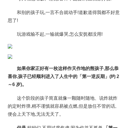
和别的孩子玩,一言不合就动手!道歉道得我都不好意
思了!
玩游戏输不起,一输就爆哭,怎么安抚都没用!
如果你家正好有一枚这样作天作地的熊孩子,那么恭
喜你,
孩子已经顺利进入了人生中的「第一逆反期」(约 2
～6 岁)。
这个阶段的孩子简直就像一颗随时随地、说炸就炸
的定时炸弹,稍不谨慎就容易被点燃,但是放任不管的话,
便会上天下地,无法无天了。
但是
,妈妈们,不用过度焦虑,因为你并不孤单,
「第一