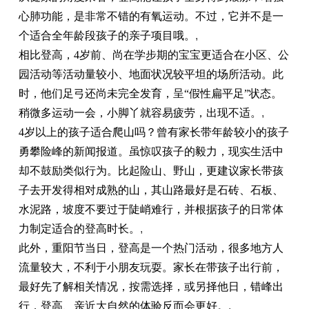
心肺功能，是非常不错的有氧运动。不过，它并不是一
个适合全年龄段孩子的亲子项目哦。
,
相比登高，4岁前、尚在学步期的宝宝更适合在小区、公
园活动等活动量较小、地面状况较平坦的场所活动。此
时，他们足弓还尚未完全发育，呈“假性扁平足”状态。
稍微多运动一会，小脚丫就容易疲劳，出现不适。
,
4岁以上的孩子适合爬山吗？曾有家长带年龄较小的孩子
勇攀险峰的新闻报道。虽惊叹孩子的毅力，现实生活中
却不鼓励类似行为。比起险山、野山，更建议家长带孩
子去开发得相对成熟的山，其山路最好是石砖、石板、
水泥路，坡度不要过于陡峭难行，并根据孩子的日常体
力制定适合的登高时长。
,
此外，重阳节当日，登高是一个热门活动，很多地方人
流量较大，不利于小朋友玩耍。家长在带孩子出行前，
最好先了解相关情况，按需选择，或另择他日，错峰出
行，登高、亲近大自然的体验反而会更好。
,