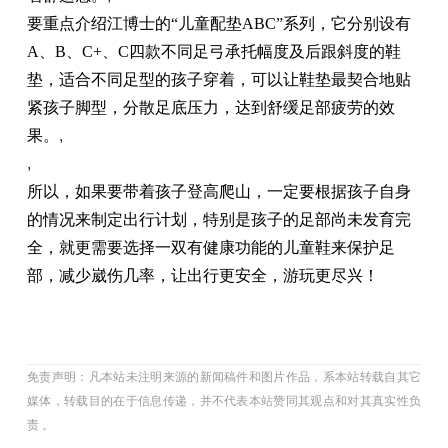
要重点介绍江博士的“儿童配垫ABC”系列，它分别设有
A、B、C+、C四款不同足弓承托幅度及后跟斜度的鞋
垫，适合不同足型的孩子穿着，可以让鞋垫最契合地贴
紧孩子脚型，分散足底压力，达到舒缓足部疲劳的效
果。
,
,
所以，如果要带着孩子登高爬山，一定要根据孩子自身
的情况来制定出行计划，特别是孩子的足部尚未发育完
全，就更需要选择一双有健康功能的儿童鞋来保护足
部，减少崴伤几率，让出行更安全，游玩更尽兴！
免责声明：凡本站未注明来源的新闻稿件和图片作品，系本站转载自其它
媒体，转载目的在于信息传递，并不代表本站赞同其观点和对其真实性负
责 。