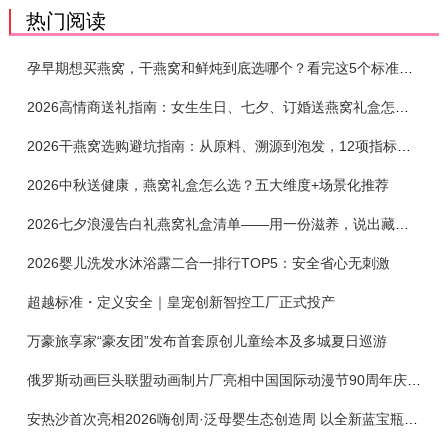
热门阅读
孕早期想买燕窝，干燕窝和鲜炖到底选哪个？看完这5个标准再下单
2026高情商送礼指南：女生生日、七夕、订婚送燕窝礼盒怎么选？不同关系选购攻略
2026干燕窝选购避坑指南：从原料、溯源到泡发，12项指标判断靠谱燕窝
2026中秋送健康，燕窝礼盒怎么选？五大维度+场景化推荐
2026七夕浪漫告白礼燕窝礼盒清单——用一份滋养，说出藏在心底的爱
2026婴儿洗发水沐浴露二合一排行TOP5：安全省心无刺激
超越标准・定义安全｜皇宠创新智控工厂正式投产
万豪旅享家“豪友团”发布首套原创儿童绘本及多城夏日巡游
俄罗斯动画巨头联盟动画制片厂亮相中国国际动漫节90周年庆开启中国之旅新篇章
安热沙首次亮相2026嗨创周·泛母婴生态创造周 以全新蓝宝瓶定义婴童防晒新标杆