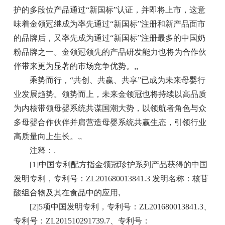
护的多段位产品通过“新国标”认证，并即将上市，这意
味着金领冠继成为率先通过“新国标”注册和新产品面市
的品牌后，又率先成为通过“新国标”注册最多的中国奶
粉品牌之一。金领冠领先的产品研发能力也将为合作伙
伴带来更为显著的市场竞争优势。
,,
乘势而行，“共创、共赢、共享”已成为未来母婴行
业发展趋势。领势而上，未来金领冠也将持续以高品质
为内核带领母婴系统共谋国潮大势，以领航者角色与众
多母婴合作伙伴并肩营造母婴系统共赢生态，引领行业
高质量向上生长。
,,
注释：
,
[1]中国专利配方指金领冠珍护系列产品获得的中国
发明专利，专利号：ZL201680013841.3 发明名称：核苷
酸组合物及其在食品中的应用
,
[2]5项中国发明专利，专利号：ZL201680013841.3、
专利号：ZL201510291739.7、专利号：