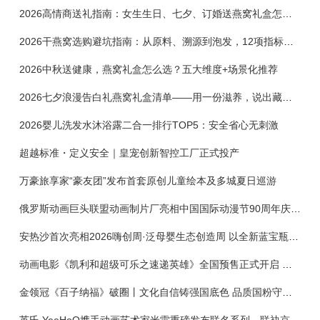
2026高情商送礼指南：女生生日、七夕、订婚送燕窝礼盒怎么选？不同关系选购攻略
2026干燕窝选购避坑指南：从原料、溯源到泡发，12项指标判断靠谱燕窝
2026中秋送健康，燕窝礼盒怎么选？五大维度+场景化推荐
2026七夕浪漫告白礼燕窝礼盒清单——用一份滋养，说出藏在心底的爱
2026婴儿洗发水沐浴露二合一排行TOP5：安全省心无刺激
超越标准・定义安全｜皇宠创新智控工厂正式投产
万豪旅享家“豪友团”发布首套原创儿童绘本及多城夏日巡游
俄罗斯动画巨头联盟动画制片厂亮相中国国际动漫节90周年庆开启中国之旅新篇章
安热沙首次亮相2026嗨创周·泛母婴生态创造周 以全新蓝宝瓶定义婴童防晒新标杆
动画电影《凯利和超级可乐之速递英雄》全国预售正式开启 春日音舞冒险静待影院相约
金领冠《百子纳福》破圈丨文化自信铸强国底色 品质国粉守护新生