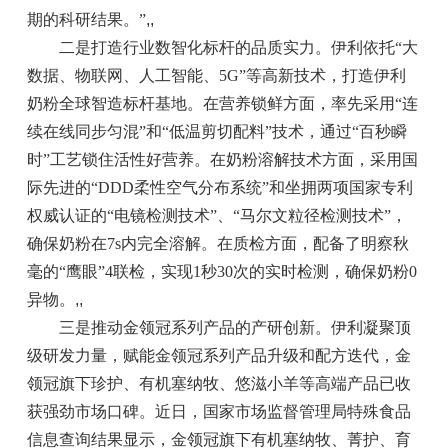
期的科研结果。”
,,
二是打造行业数智化标杆的品质实力。伊利依托“大
数据、物联网、人工智能、5G”等高新技术，打造伊利
奶粉全球智造标杆基地。在营养锁鲜方面，率先采用“连
续在线同步匀混”和“低温剪切配料”技术，通过“百秒瞬
时”工艺锁住活性好营养。在奶粉溶解技术方面，采用国
际先进的“DDD柔性空气分布系统”和坐拥两项国家专利
权威认证的“电镜检测技术”、“马尔文粒径检测技术”，
确保奶粉在7s内完全溶解。在质检方面，配备了明察秋
毫的“鹰眼”4联检，实现1秒30次的实时检测，确保奶粉0
异物。
,,
三是推动金领冠系列产品的产研创新。伊利凝聚顶
级研发力量，赋能金领冠系列产品升级和配方迭代，金
领冠旗下珍护、有机塞纳牧、悠滋小羊等高端产品已收
获强劲市场口碑。近日，国家市场监督管理局特殊食品
信息查询结果显示，金领冠旗下有机塞纳牧、菁护、育