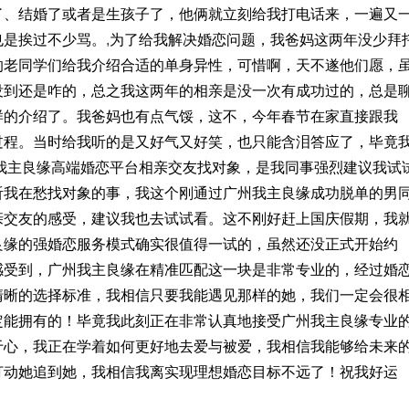
了、结婚了或者是生孩子了，他俩就立刻给我打电话来，一遍又
也是挨过不少骂。
,
为了给我解决婚恋问题，我爸妈这两年没少拜
的老同学们给我介绍合适的单身异性，可惜啊，天不遂他们愿，
没到还是咋的，总之我这两年的相亲是没一次有成功过的，总是
样的介绍了。我爸妈也有点气馁，这不，今年春节在家直接跟我
过程。当时给我听的是又好气又好笑，也只能含泪答应了，毕竟
我主良缘高端婚恋平台相亲交友找对象，是我同事强烈建议我试
听我在愁找对象的事，我这个刚通过广州我主良缘成功脱单的男
亲交友的感受，建议我也去试试看。这不刚好赶上国庆假期，我
良缘的强婚恋服务模式确实很值得一试的，虽然还没正式开始约
感受到，广州我主良缘在精准匹配这一块是非常专业的，经过婚
清晰的选择标准，我相信只要我能遇见那样的她，我们一定会很
定能拥有的！毕竟我此刻正在非常认真地接受广州我主良缘专业
于心，我正在学着如何更好地去爱与被爱，我相信我能够给未来
打动她追到她，我相信我离实现理想婚恋目标不远了！祝我好运