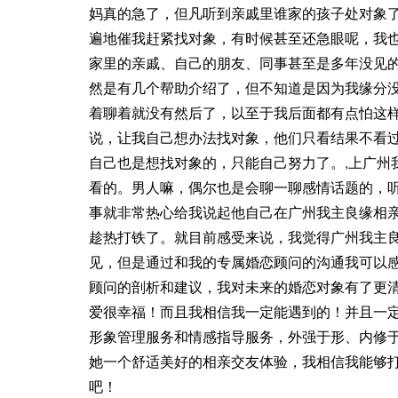
妈真的急了，但凡听到亲戚里谁家的孩子处对象
遍地催我赶紧找对象，有时候甚至还急眼呢，我
家里的亲戚、自己的朋友、同事甚至是多年没见
然是有几个帮助介绍了，但不知道是因为我缘分
着聊着就没有然后了，以至于我后面都有点怕这
说，让我自己想办法找对象，他们只看结果不看
自己也是想找对象的，只能自己努力了。
,
上广州
看的。男人嘛，偶尔也是会聊一聊感情话题的，
事就非常热心给我说起他自己在广州我主良缘相
趁热打铁了。就目前感受来说，我觉得广州我主
见，但是通过和我的专属婚恋顾问的沟通我可以
顾问的剖析和建议，我对未来的婚恋对象有了更
爱很幸福！而且我相信我一定能遇到的！并且一
形象管理服务和情感指导服务，外强于形、内修
她一个舒适美好的相亲交友体验，我相信我能够
吧！