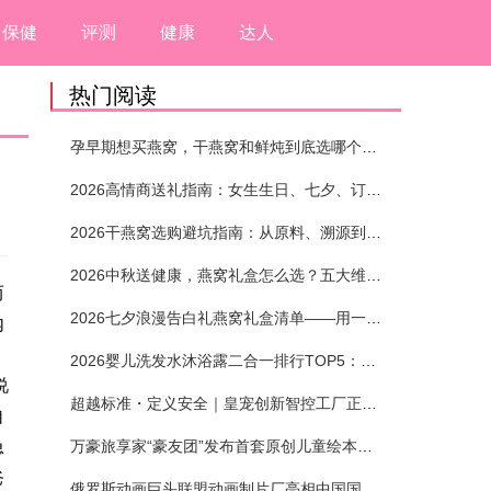
保健
评测
健康
达人
热门阅读
孕早期想买燕窝，干燕窝和鲜炖到底选哪个？看完这5个标准再下单
2026高情商送礼指南：女生生日、七夕、订婚送燕窝礼盒怎么选？不同关系选购攻略
2026干燕窝选购避坑指南：从原料、溯源到泡发，12项指标判断靠谱燕窝
2026中秋送健康，燕窝礼盒怎么选？五大维度+场景化推荐
而
2026七夕浪漫告白礼燕窝礼盒清单——用一份滋养，说出藏在心底的爱
内
2026婴儿洗发水沐浴露二合一排行TOP5：安全省心无刺激
说
超越标准・定义安全｜皇宠创新智控工厂正式投产
自
急
万豪旅享家“豪友团”发布首套原创儿童绘本及多城夏日巡游
爸
俄罗斯动画巨头联盟动画制片厂亮相中国国际动漫节90周年庆开启中国之旅新篇章