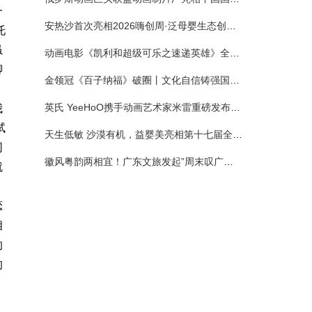
一
安热沙首次亮相2026嗨创周·泛母婴生态创造周 以全新蓝宝瓶定义婴童防晒新标杆
托
虽
动画电影《凯利和超级可乐之速递英雄》全国预售正式开启 春日音舞冒险静待影院相约
聊
金领冠《百子纳福》破圈丨文化自信铸强国底色 品质国粉守护新生
英氏 YeeHoO携手动画艺术家米雷重磅发布联名系列，联袂京东深化全渠道战略
我
试
天生低敏 沙漠有机，益婴美亮相第十七届全国营养科学大会，展示中国婴幼儿营养创新成果
同
徽风粤韵两相宜！广东文旅发起”周末叹广东”邀约
就
恋
相
的
的