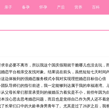
亲子
备孕
怀孕
产后
营养
百科
要求非必要不离市，所以我这个国庆假期就干脆哪儿也没去玩，
端婚恋平台相亲交友找对象。结果说在前头，虽然短短七天时间
缘这边体验到的强婚恋服务模式令我对实现理想婚恋目标信心倍
务团队导师们的指引前进，我一定能够到达属于我的幸福港湾。
,
年从父母长辈们那里承受到的催婚压力着实是不小，前些年因为
根本没心思去思考婚恋问题，而且也是觉得自己作为男人还不着
了长辈们口中的大龄单身男青年了。尤其是过了28岁之后，我