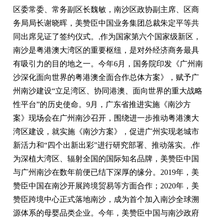
区委常委、常务副区长魏敏，南沙区政协副主席、区商
务局局长谢晓晖，美赞臣中国业务集团总裁朱定平等共
同出席见证了签约仪式。
,
作为国家第六个国家级新区，
南沙是粤港澳大湾区的重要枢纽，是对外经济商务最具
有吸引力的目的地之一。今年6月，国务院印发《广州南
沙深化面向世界的粤港澳全面合作总体方案》，赋予广
州南沙建设“立足湾区、协同港澳、面向世界的重大战略
性平台”的历史使命。9月，广东省推进实施《南沙方
案》现场会在广州南沙召开，围绕进一步推动粤港澳大
湾区建设，就实施《南沙方案》，促进广州实现老城市
新活力和“四个出新出彩”进行研究部署、推动落实。
,
作
为深植大湾区、辐射全国的国际知名品牌，美赞臣中国
与广州南沙在数年前便已结下深厚的缘分。2019年，美
赞臣中国在南沙开展跨境贸易等方面合作；2020年，美
赞臣跨境中心正式落地南沙，成为首个加入南沙全球溯
源体系的母婴品类企业。今年，美赞臣中国与南沙政府