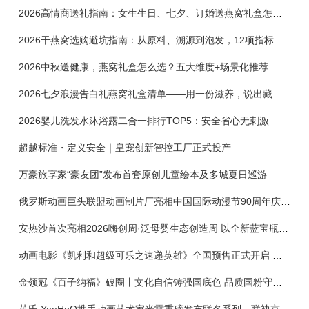
2026高情商送礼指南：女生生日、七夕、订婚送燕窝礼盒怎么选？不同关系选购攻略
2026干燕窝选购避坑指南：从原料、溯源到泡发，12项指标判断靠谱燕窝
2026中秋送健康，燕窝礼盒怎么选？五大维度+场景化推荐
2026七夕浪漫告白礼燕窝礼盒清单——用一份滋养，说出藏在心底的爱
2026婴儿洗发水沐浴露二合一排行TOP5：安全省心无刺激
超越标准・定义安全｜皇宠创新智控工厂正式投产
万豪旅享家“豪友团”发布首套原创儿童绘本及多城夏日巡游
俄罗斯动画巨头联盟动画制片厂亮相中国国际动漫节90周年庆开启中国之旅新篇章
安热沙首次亮相2026嗨创周·泛母婴生态创造周 以全新蓝宝瓶定义婴童防晒新标杆
动画电影《凯利和超级可乐之速递英雄》全国预售正式开启 春日音舞冒险静待影院相约
金领冠《百子纳福》破圈丨文化自信铸强国底色 品质国粉守护新生