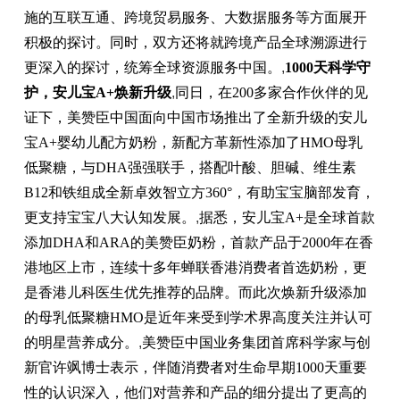
施的互联互通、跨境贸易服务、大数据服务等方面展开
积极的探讨。同时，双方还将就跨境产品全球溯源进行
更深入的探讨，统筹全球资源服务中国。
,
1000天科学守
护，安儿宝A+焕新升级
,
同日，在200多家合作伙伴的见
证下，美赞臣中国面向中国市场推出了全新升级的安儿
宝A+婴幼儿配方奶粉，新配方革新性添加了HMO母乳
低聚糖，与DHA强强联手，搭配叶酸、胆碱、维生素
B12和铁组成全新卓效智立方360°，有助宝宝脑部发育，
更支持宝宝八大认知发展。
,
据悉，安儿宝A+是全球首款
添加DHA和ARA的美赞臣奶粉，首款产品于2000年在香
港地区上市，连续十多年蝉联香港消费者首选奶粉，更
是香港儿科医生优先推荐的品牌。而此次焕新升级添加
的母乳低聚糖HMO是近年来受到学术界高度关注并认可
的明星营养成分。
,
美赞臣中国业务集团首席科学家与创
新官许飒博士表示，伴随消费者对生命早期1000天重要
性的认识深入，他们对营养和产品的细分提出了更高的