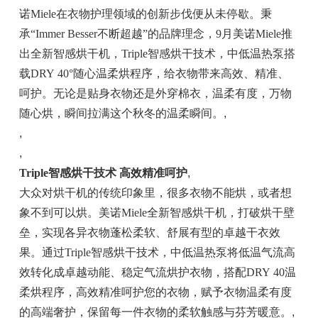
诺Miele在衣物护理领域的创新步伐便从未停歇。秉
承“Immer Besser不断超越”的品牌理念，9月美诺Miele推
出全新智感烘干机，Triple智感烘干技术，中低温热泵搭
载DRY 40°随心温柔烘程序，给衣物带来高效、精准、
呵护。无论是贴身衣物还是外穿棉衣，温柔有度，万物
随心烘，瞬间拉满这个秋冬的温柔瞬间。
,
,
,
Triple智感烘干技术 高效精准呵护
,
大众对烘干机的传统印象里，很多衣物不能烘，或者想
象不到可以烘。美诺Miele全新智感烘干机，打破烘干壁
垒，实现各异衣物蓬松柔软、舒展有型的卓越干衣效
果。通过Triple智感烘干技术，中低温热泵将低温气流高
效转化成卓越动能、稳定气流烘护衣物，搭配DRY 40温
柔烘程序，高效精准呵护您的衣物，赋予衣物温柔有度
的高端奢护，保留每一件衣物的柔软触感与芬芳暖意。
,