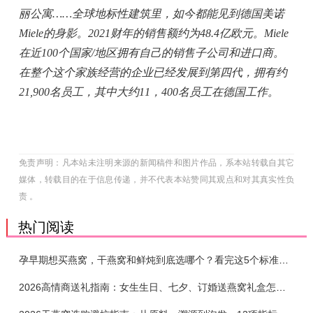
丽公寓……全球地标性建筑里，如今都能见到德国美诺
Miele的身影。2021
财年的销售额约为
48.4
亿欧元。
Miele
在近100
个国家
/地区拥有自己的销售子公司和进口商。
在整个这个家族经营的企业已经发展到第四代，拥有约
21,900
名员工，其中大约
11
，
400
名员工在德国工作。
免责声明：凡本站未注明来源的新闻稿件和图片作品，系本站转载自其它
媒体，转载目的在于信息传递，并不代表本站赞同其观点和对其真实性负
责 。
热门阅读
孕早期想买燕窝，干燕窝和鲜炖到底选哪个？看完这5个标准再下单
2026高情商送礼指南：女生生日、七夕、订婚送燕窝礼盒怎么选？不同关系选购攻略