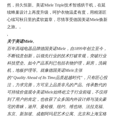
然，持久恒新。美诺Miele Triple技术智感烘干机，在延
续蜂巢设计上再度升级，呵护衣物温柔有度，用精湛匠
心续写秋日里的柔软篇章，尽情享受德国美诺Miele焕新
之旅。
,
,
关于美诺
Miele
,
百年高端电器品牌德国美诺
Miele，自1899年创立至今，
不断锐意创新，以领先行业的技术打破常规，突破行业
科技壁垒。如今产品系列已包括衣物护理，厨房，洗碗
机，地板护理等。就像德国美诺Miele主张
的
“Quality Ahead of Its Time品质超越时代”，
只有匠心投
注，力求完善，方可呈上品质非凡的产品
。传承数代的
可持续价值观令美诺Miele始终屹立于行业前端，不仅得
到了用户的肯定，也收获了众多国内外设计师与顶尖豪
宅的青睐，迪拜、曼哈顿、纽约、
维也纳、法拉克福、
东京、新加坡、成都阿玛尼艺术公寓、北京和上海宝格