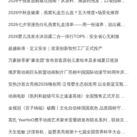
2026干燕窝选购避坑指南：从原料、溯源到泡发，12项指标判断靠谱燕窝
2026中秋送健康，燕窝礼盒怎么选？五大维度+场景化推荐
2026七夕浪漫告白礼燕窝礼盒清单——用一份滋养，说出藏在心底的爱
2026婴儿洗发水沐浴露二合一排行TOP5：安全省心无刺激
超越标准・定义安全｜皇宠创新智控工厂正式投产
万豪旅享家“豪友团”发布首套原创儿童绘本及多城夏日巡游
俄罗斯动画巨头联盟动画制片厂亮相中国国际动漫节90周年庆开启中国之旅新篇章
安热沙首次亮相2026嗨创周·泛母婴生态创造周 以全新蓝宝瓶定义婴童防晒新标杆
动画电影《凯利和超级可乐之速递英雄》全国预售正式开启 春日音舞冒险静待影院相约
金领冠《百子纳福》破圈丨文化自信铸强国底色 品质国粉守护新生
英氏 YeeHoO携手动画艺术家米雷重磅发布联名系列，联袂京东深化全渠道战略
天生低敏 沙漠有机，益婴美亮相第十七届全国营养科学大会，展示中国婴幼儿营养创新成果