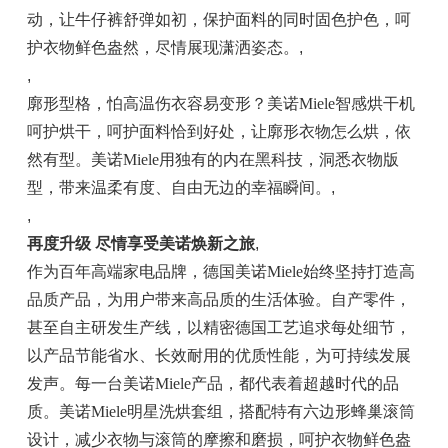
动，让牛仔裤舒弹如初，保护面料的同时固色护色，呵
护衣物鲜色盎然，尽情展现潇洒姿态。
,
,
廓形型格，怕高温伤衣容易变形？美诺Miele智感烘干机
呵护烘干，呵护面料恰到好处，让廓形衣物怎么烘，依
然有型。美诺Miele用独有的内在黑科技，洞悉衣物版
型，带来温柔有度、自由无边的幸福瞬间。
,
,
再度升级
尽情享受美诺焕新之旅
,
作为百年高端家电品牌，德国美诺Miele始终坚持打造高
品质产品，为用户带来高品质的生活体验。自产零件，
甚至自主研发生产线，以精密德国工艺追求每处细节，
以产品节能省水、长效耐用的优质性能，为可持续发展
发声。每一台美诺Miele产品，都代表着超越时代的品
质。美诺Miele明星洗烘套组，搭配特有六边形蜂巢滚筒
设计，减少衣物与滚筒的摩擦和磨损，呵护衣物鲜色盎