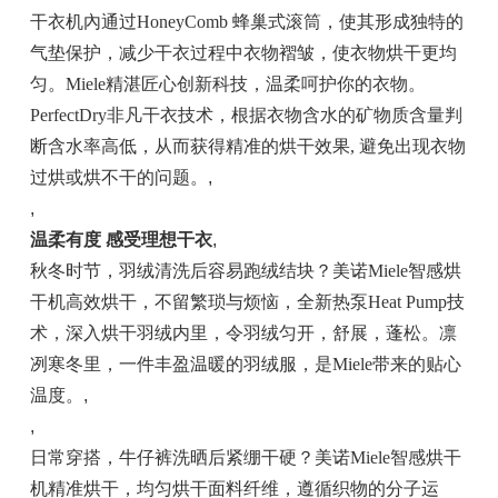
干衣机內通过HoneyComb 蜂巢式滚筒，使其形成独特的
气垫保护，减少干衣过程中衣物褶皱，使衣物烘干更均
匀。Miele精湛匠心创新科技，温柔呵护你的衣物。
PerfectDry非凡干衣技术，根据衣物含水的矿物质含量判
断含水率高低，从而获得精准的烘干效果, 避免出现衣物
过烘或烘不干的问题。
,
,
温柔有度 感受理想干衣
,
秋冬时节，羽绒清洗后容易跑绒结块？美诺Miele智感烘
干机高效烘干，不留繁琐与烦恼，全新热泵Heat Pump技
术，深入烘干羽绒内里，令羽绒匀开，舒展，蓬松。凛
冽寒冬里，一件丰盈温暖的羽绒服，是Miele带来的贴心
温度。
,
,
日常穿搭，牛仔裤洗晒后紧绷干硬？美诺Miele智感烘干
机精准烘干，均匀烘干面料纤维，遵循织物的分子运