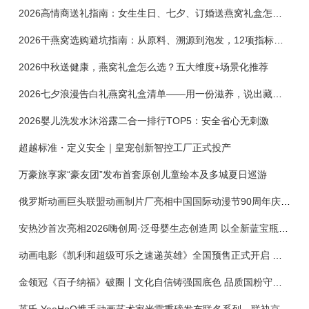
2026高情商送礼指南：女生生日、七夕、订婚送燕窝礼盒怎么选？不同关系选购攻略
2026干燕窝选购避坑指南：从原料、溯源到泡发，12项指标判断靠谱燕窝
2026中秋送健康，燕窝礼盒怎么选？五大维度+场景化推荐
2026七夕浪漫告白礼燕窝礼盒清单——用一份滋养，说出藏在心底的爱
2026婴儿洗发水沐浴露二合一排行TOP5：安全省心无刺激
超越标准・定义安全｜皇宠创新智控工厂正式投产
万豪旅享家“豪友团”发布首套原创儿童绘本及多城夏日巡游
俄罗斯动画巨头联盟动画制片厂亮相中国国际动漫节90周年庆开启中国之旅新篇章
安热沙首次亮相2026嗨创周·泛母婴生态创造周 以全新蓝宝瓶定义婴童防晒新标杆
动画电影《凯利和超级可乐之速递英雄》全国预售正式开启 春日音舞冒险静待影院相约
金领冠《百子纳福》破圈丨文化自信铸强国底色 品质国粉守护新生