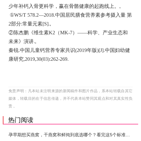
少年补钙入骨更科学，赢在骨骼健康的起跑线上。
,
①WS/T 578.2—2018.中国居民膳食营养素参考摄入量 第
2部分:常量元素[S].
,
②陈杰鹏《维生素K2（MK-7）——科学、产业生态和
未来》演讲.
,
秦锐.中国儿童钙营养专家共识(2019年版)[J].中国妇幼健
康研究,2019,30(03):262-269.
免责声明：凡本站未注明来源的新闻稿件和图片作品，系本站转载自其它
媒体，转载目的在于信息传递，并不代表本站赞同其观点和对其真实性负
责 。
热门阅读
孕早期想买燕窝，干燕窝和鲜炖到底选哪个？看完这5个标准再下单