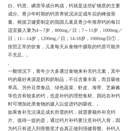
白、钙质、磷质等成分构成，钙就是这些矿物质的主要
成分。青少年时期的钙营养状况决定成年后的峰值骨
量。根据卫健委制定的我国儿童及青少年推荐钙的每日
适宜摄入量为4～7岁，800mg／日；7～11岁，1000mg／
日；11—14岁，1200mg／日；14-18岁，1000mg/日①，
按照正常的饮食，儿童每天从食物中摄取的钙质可能并
不充足。
,
,
一般情况下，青年少大多通过食物来补充钙元素，其中
钙的最好来源是奶和奶制品，不仅含量丰富，而且吸收
率高。另外豆类食品、绿色蔬菜、虾皮、海带、芝麻酱
等也含有较多的钙，也是补钙的理想食材。因此在补钙
时可增加此类食物的摄入以促进钙的吸收。
,
如果食补无法满足成长所需的钙，就需要额外补充钙
片。值得一提的是，通过钙片补钙要注意补钙入骨，因
为钙只有进入到骨骼里才会真正做到强健骨骼。补钙入