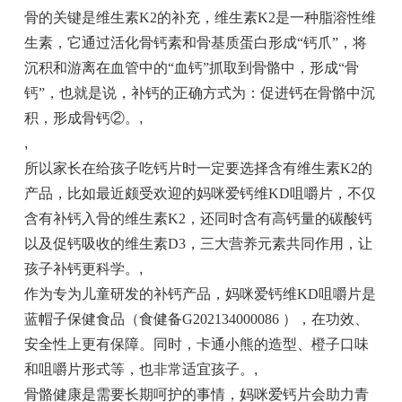
骨的关键是维生素K2的补充，维生素K2是一种脂溶性维
生素，它通过活化骨钙素和骨基质蛋白形成“钙爪”，将
沉积和游离在血管中的“血钙”抓取到骨骼中，形成“骨
钙”，也就是说，补钙的正确方式为：促进钙在骨骼中沉
积，形成骨钙②。
,
,
所以家长在给孩子吃钙片时一定要选择含有维生素K2的
产品，比如最近颇受欢迎的妈咪爱钙维KD咀嚼片，不仅
含有补钙入骨的维生素K2，还同时含有高钙量的碳酸钙
以及促钙吸收的维生素D3，三大营养元素共同作用，让
孩子补钙更科学。
,
作为专为儿童研发的补钙产品，妈咪爱钙维KD咀嚼片是
蓝帽子保健食品（食健备G202134000086 ），在功效、
安全性上更有保障。同时，卡通小熊的造型、橙子口味
和咀嚼片形式等，也非常适宜孩子。
,
骨骼健康是需要长期呵护的事情，妈咪爱钙片会助力青