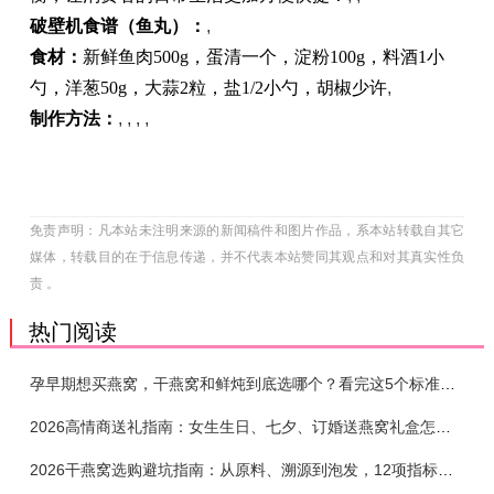
破壁机食谱
（
鱼丸
）
：
,
食材
：
新鲜鱼肉500g，蛋清一个，淀粉100g，料酒1小
勺，洋葱50g，大蒜2粒，盐1/2小勺，胡椒少许
,
制作方法：
, , , ,
免责声明：凡本站未注明来源的新闻稿件和图片作品，系本站转载自其它
媒体，转载目的在于信息传递，并不代表本站赞同其观点和对其真实性负
责 。
热门阅读
孕早期想买燕窝，干燕窝和鲜炖到底选哪个？看完这5个标准再下单
2026高情商送礼指南：女生生日、七夕、订婚送燕窝礼盒怎么选？不同关系选购攻略
2026干燕窝选购避坑指南：从原料、溯源到泡发，12项指标判断靠谱燕窝