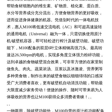
帮助食材细胞内的维生素、矿物质、植化素、蛋白质、
水分等营养成分充分流出，方便食物营养的更好吸收，
进而促进身体健康的机器。凭借划时代的一体电机技
术，惠人M100将低速交流电机（AC）和可超高速旋转
的通用电机（Universal）融为一体，只需切换使用原汁
机/破壁机容器，即可轻松进行榨汁及破壁功能。破壁功
能下，M100配备的双层6叶立体精钢高强刀头、最高转
速达26,500rpm的电机，实现多角度立体强力粉碎功能，
达到卓越的食物破壁混合效果，可非常方便的在家里制
做鱼丸、肉丸、蔬菜浓汤、豆浆以及冰激凌、营养粥等
多种类食物，制作出来的破壁食物以细细绵绵的口感深
受广大消费者喜欢，更有破壁机自动清洗功能，帮助最
大限度减少家务劳动！便捷的操作、随时可带来易为人
体吸收的营养也让M100获得众多消费者青睐！
, ,
, ,
一物两用，除破壁功能外，M100自带的原汁机功能配备