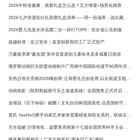
2026中秋送健康，燕窝礼盒怎么选？五大维度+场景化推荐
2026七夕浪漫告白礼燕窝礼盒清单——用一份滋养，说出藏在心底的爱
2026婴儿洗发水沐浴露二合一排行TOP5：安全省心无刺激
超越标准・定义安全｜皇宠创新智控工厂正式投产
万豪旅享家“豪友团”发布首套原创儿童绘本及多城夏日巡游
俄罗斯动画巨头联盟动画制片厂亮相中国国际动漫节90周年庆开启中国之旅新篇章
安热沙首次亮相2026嗨创周·泛母婴生态创造周 以全新蓝宝瓶定义婴童防晒新标杆
动画电影《凯利和超级可乐之速递英雄》全国预售正式开启 春日音舞冒险静待影院相约
金领冠《百子纳福》破圈丨文化自信铸强国底色 品质国粉守护新生
英氏 YeeHoO携手动画艺术家米雷重磅发布联名系列，联袂京东深化全渠道战略
天生低敏 沙漠有机，益婴美亮相第十七届全国营养科学大会，展示中国婴幼儿营养创新成果
徽风粤韵两相宜！广东文旅发起”周末叹广东”邀约