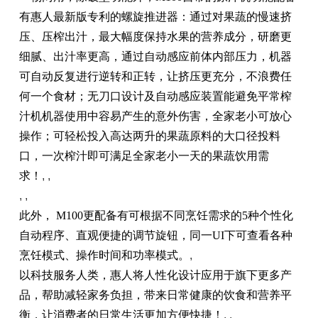
有惠人最新版专利的螺旋推进器：通过对果蔬的慢速挤
压、压榨出汁，最大幅度保持水果的营养成分，研磨更
细腻、出汁率更高，通过自动感应前体内部压力，机器
可自动反复进行逆转和正转，让挤压更充分，不浪费任
何一个食材；无刀口设计及自动感应装置能避免平常榨
汁机机器使用中容易产生的意外伤害，全家老小可放心
操作；可轻松投入高达两升的果蔬原料的大口径投料
口，一次榨汁即可满足全家老小一天的果蔬饮用需
求！
, ,
, ,
此外， M100更配备有可根据不同烹饪需求的5种个性化
自动程序、直观便捷的调节旋钮，同一UI下可查看各种
烹饪模式、操作时间和功率模式。
,
以科技服务人类，惠人将人性化设计应用于旗下更多产
品，帮助减轻家务负担，带来日常健康的饮食和营养平
衡，让消费者的日常生活更加方便快捷！
, ,