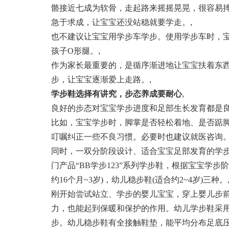
骼接近七成为软骨，走起路来摇摇晃晃，很容易摔
急于求成，让宝宝还没站稳就要学走。
,
也不建议让宝宝用学步车学步。使用学步车时，
孩子O形腿。
,
作为家长最重要的，是循序渐进地让宝宝扶着东
步，让宝宝逐渐爱上走路。
,
学步鞋选择有讲究，步态养成要耐心
,
良好的步态对宝宝学步进度和足部生长发育都是
比如，宝宝学步时，脚掌是否轻松着地、是否踮
叮嘱纠正一些不良习惯。必要时也建议就医咨询
同时，一双分阶段设计、适合宝宝足部发育的学
门产品“BB学步123”系列学步鞋，根据宝宝学步
约16个月~3岁)，幼儿稳步鞋(适合约2~4岁)三种。
刚开始尝试站立、学步的婴儿宝宝，穿上婴儿步前
力，也能起到保暖和保护的作用。幼儿学步鞋采用
步。幼儿稳步鞋有全接触鞋垫，能平均分布足底