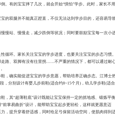
倒。有的宝宝摔了几次，就会开始“惧怕”学步。此时，家长不
宝宝的双腿并不能真正蹬直，不仅无法达到学步目的，还容易导
西慢慢站、慢慢走，减少跌倒等状况；同时要鼓励宝宝每一次小
良性循环。家长关注宝宝的学步进度，也要关注宝宝的步态习惯
脚走路、双脚有没有往里拐……不严重的情况下，都可以通过耐
。
,
步鞋，确实能促进宝宝的学步意愿，帮助培养正确步态。江博士
阶段，分别设计有婴儿步前鞋(适合约8~15个月)，幼儿学步鞋(适合
,
鞋，其“超薄鞋底”设计既能让宝宝保持一定的抓地感、锻炼平
“前掌易曲折”设计，能帮助宝宝起步更轻松，这样就更愿意迈
压力，提升穿着舒适感，同时给足弓保留活动空间，使肌肉得到