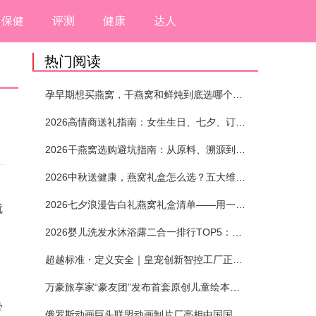
保健
评测
健康
达人
热门阅读
孕早期想买燕窝，干燕窝和鲜炖到底选哪个？看完这5个标准再下单
2026高情商送礼指南：女生生日、七夕、订婚送燕窝礼盒怎么选？不同关系选购攻略
2026干燕窝选购避坑指南：从原料、溯源到泡发，12项指标判断靠谱燕窝
2026中秋送健康，燕窝礼盒怎么选？五大维度+场景化推荐
2026七夕浪漫告白礼燕窝礼盒清单——用一份滋养，说出藏在心底的爱
就
2026婴儿洗发水沐浴露二合一排行TOP5：安全省心无刺激
超越标准・定义安全｜皇宠创新智控工厂正式投产
万豪旅享家“豪友团”发布首套原创儿童绘本及多城夏日巡游
骨
俄罗斯动画巨头联盟动画制片厂亮相中国国际动漫节90周年庆开启中国之旅新篇章