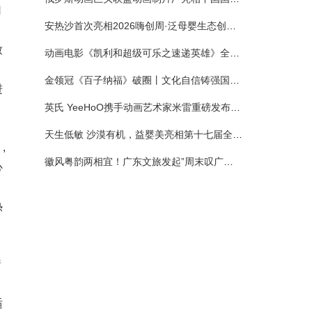
用
安热沙首次亮相2026嗨创周·泛母婴生态创造周 以全新蓝宝瓶定义婴童防晒新标杆
致
动画电影《凯利和超级可乐之速递英雄》全国预售正式开启 春日音舞冒险静待影院相约
金领冠《百子纳福》破圈丨文化自信铸强国底色 品质国粉守护新生
进
英氏 YeeHoO携手动画艺术家米雷重磅发布联名系列，联袂京东深化全渠道战略
天生低敏 沙漠有机，益婴美亮相第十七届全国营养科学大会，展示中国婴幼儿营养创新成果
。
,
徽风粤韵两相宜！广东文旅发起”周末叹广东”邀约
心
热
衡
适