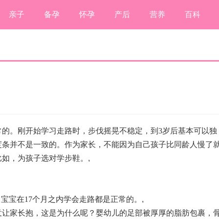
亲子
备孕
怀孕
产后
营养
百科
常的。刚开始学习走路时，步伐摇晃不稳定，到3岁后基本可以独
度条并不是一致的。作为家长，不能因为自己孩子比同龄人慢了
比如，为孩子选对学步鞋。
,
，宝宝在17个月之内学会走路都是正常的。
,
意让家长抱，这是为什么呢？婴幼儿的足部被厚厚的脂肪包裹，