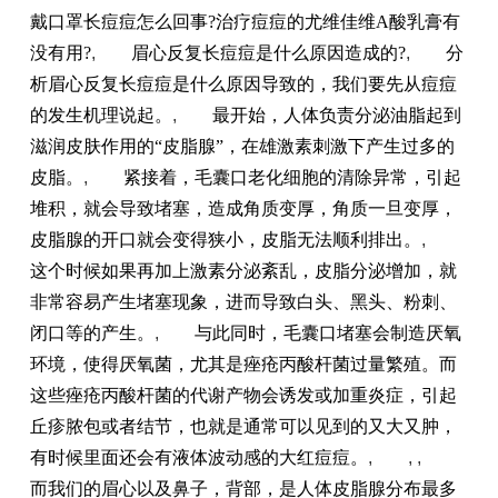
戴口罩长痘痘怎么回事?治疗痘痘的尤维佳维A酸乳膏有
没有用?
,
眉心反复长痘痘是什么原因造成的?
,
分
析眉心反复长痘痘是什么原因导致的，我们要先从痘痘
的发生机理说起。
,
最开始，人体负责分泌油脂起到
滋润皮肤作用的“皮脂腺”，在雄激素刺激下产生过多的
皮脂。
,
紧接着，毛囊口老化细胞的清除异常，引起
堆积，就会导致堵塞，造成角质变厚，角质一旦变厚，
皮脂腺的开口就会变得狭小，皮脂无法顺利排出。
,
这个时候如果再加上激素分泌紊乱，皮脂分泌增加，就
非常容易产生堵塞现象，进而导致白头、黑头、粉刺、
闭口等的产生。
,
与此同时，毛囊口堵塞会制造厌氧
环境，使得厌氧菌，尤其是痤疮丙酸杆菌过量繁殖。而
这些痤疮丙酸杆菌的代谢产物会诱发或加重炎症，引起
丘疹脓包或者结节，也就是通常可以见到的又大又肿，
有时候里面还会有液体波动感的大红痘痘。
,
, ,
而我们的眉心以及鼻子，背部，是人体皮脂腺分布最多