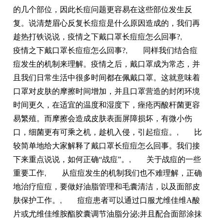
的几个部位，因此长痘问题更容易在这些部位发生反
复。说清楚眉心反复长痘痘是什么原因造成的，我们再
趁热打铁说说，疫情之下戴口罩长痘痘怎么回事?
,
疫情之下戴口罩长痘痘怎么回事?
,
同样我们结合痘
痘发生的机制来理解。疫情之后，戴口罩成为常态，并
且我们日常生活中很多时间都在佩戴口罩。这就意味着
口罩对皮肤的摩擦时间增加，并且口罩营造的封闭环境
时间更久，在适宜的温度和湿度下，痤疮丙酸杆菌更容
易繁殖。而摩擦会造成皮肤表面屏障损坏，有微小伤
口，细菌更有可乘之机，趁机入侵，引起痘痘。
,
比
较简单地给大家解释了戴口罩长痘痘怎么回事。我们接
下来重点说说，如何正确“战痘”。
,
关于战痘的一些
重要工作
,
从痘痘发生的机制我们也不难理解，正确
地治疗痘痘，要做好油脂管理和毛囊清洁，以及面部皮
肤保护工作。
,
痘痘患者可以通过口服尤维佳维A酸
片或尤维佳维胺酯胶囊调节油脂分泌;并且配合面部涂抹