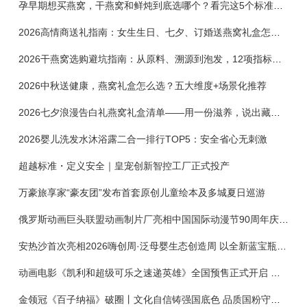
孕早期想买燕窝，干燕窝和鲜炖到底选哪个？看完这5个标准再下单
2026高情商送礼指南：女生生日、七夕、订婚送燕窝礼盒怎么选？不同关系选购攻略
2026干燕窝选购避坑指南：从原料、溯源到泡发，12项指标判断靠谱燕窝
2026中秋送健康，燕窝礼盒怎么选？五大维度+场景化推荐
2026七夕浪漫告白礼燕窝礼盒清单——用一份滋养，说出藏在心底的爱
2026婴儿洗发水沐浴露二合一排行TOP5：安全省心无刺激
超越标准・定义安全｜皇宠创新智控工厂正式投产
万豪旅享家“豪友团”发布首套原创儿童绘本及多城夏日巡游
俄罗斯动画巨头联盟动画制片厂亮相中国国际动漫节90周年庆开启中国之旅新篇章
安热沙首次亮相2026嗨创周·泛母婴生态创造周 以全新蓝宝瓶定义婴童防晒新标杆
动画电影《凯利和超级可乐之速递英雄》全国预售正式开启 春日音舞冒险静待影院相约
金领冠《百子纳福》破圈丨文化自信铸强国底色 品质国粉守护新生