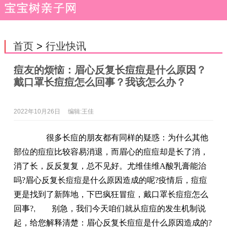
首页
>
行业快讯
痘友的烦恼：眉心反复长痘痘是什么原因？
戴口罩长痘痘怎么回事？我该怎么办？
2022年10月26日
编辑:王佳
很多长痘的朋友都有同样的疑惑：为什么其他
部位的痘痘比较容易消退，而眉心的痘痘却是长了消，
消了长，反反复复，总不见好。尤维佳维A酸乳膏能治
吗?眉心反复长痘痘是什么原因造成的呢?疫情后，痘痘
更是找到了新阵地，下巴疯狂冒痘，戴口罩长痘痘怎么
回事?
,
别急，我们今天咱们就从痘痘的发生机制说
起，给您解释清楚：眉心反复长痘痘是什么原因造成的?