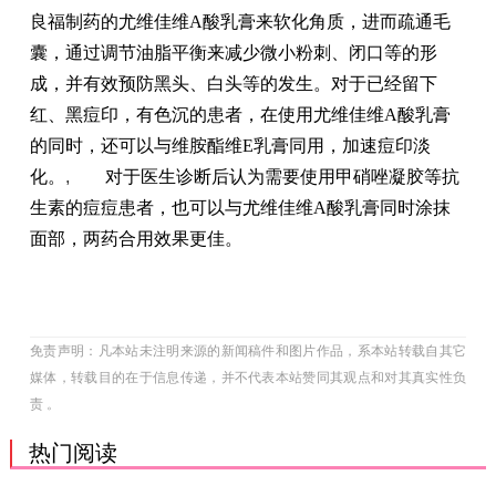
良福制药的尤维佳维A酸乳膏来软化角质，进而疏通毛
囊，通过调节油脂平衡来减少微小粉刺、闭口等的形
成，并有效预防黑头、白头等的发生。对于已经留下
红、黑痘印，有色沉的患者，在使用尤维佳维A酸乳膏
的同时，还可以与维胺酯维E乳膏同用，加速痘印淡
化。
,
对于医生诊断后认为需要使用甲硝唑凝胶等抗
生素的痘痘患者，也可以与尤维佳维A酸乳膏同时涂抹
面部，两药合用效果更佳。
免责声明：凡本站未注明来源的新闻稿件和图片作品，系本站转载自其它
媒体，转载目的在于信息传递，并不代表本站赞同其观点和对其真实性负
责 。
热门阅读