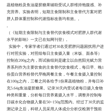
蔬植物粉及鱼油凝胶糖果辅助受试人群维持饱腹感、补
充营养。实验表明，短期主食限制和主食替代方案对肥
胖人群体重控制和代谢指标改善均有效。
,
,
（《短期主食限制与主食替代饮食模式对肥胖人群代谢
水平的影响》一文已在知网刊登）
,
实验中，专家学者们通过对30名受肥胖问题困扰用户进
行对照实验，对照组每日主食摄入量（米饭、面条等）
控制在200g之内，而试验组则是建立以自然阳光赋力营
养系列作为主要饮食的主食替代饮食模式，每日早、晚1
份蛋白营养粉替代早晚两餐主食，午餐主食摄入量控制
在100g之内，三餐之间各给予1份果蔬植物粉，并每日补
充5.64g鱼油凝胶糖果。记录30天内受试者每日摄入食物
种类和重量，分析每日营养素摄入水平，调整并控制每
日碳水化合物摄入量在50~150g范围内。经过了30天的监
测记录之后，科研人员采用人体成分分析仪检测干预前