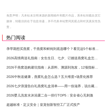
免责声明：凡本站未注明来源的新闻稿件和图片作品，系本站转载自其它
媒体，转载目的在于信息传递，并不代表本站赞同其观点和对其真实性负
责 。
热门阅读
孕早期想买燕窝，干燕窝和鲜炖到底选哪个？看完这5个标准再下单
2026高情商送礼指南：女生生日、七夕、订婚送燕窝礼盒怎么选？不同关系选购攻略
2026干燕窝选购避坑指南：从原料、溯源到泡发，12项指标判断靠谱燕窝
2026中秋送健康，燕窝礼盒怎么选？五大维度+场景化推荐
2026七夕浪漫告白礼燕窝礼盒清单——用一份滋养，说出藏在心底的爱
2026婴儿洗发水沐浴露二合一排行TOP5：安全省心无刺激
超越标准・定义安全｜皇宠创新智控工厂正式投产