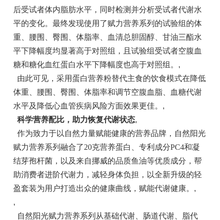
后受试者体内脂肪水平，同时检测并分析受试者代谢水
平的变化。最终发现使用了赋力营养系列的试验组的体
重、腰围、臀围、体脂率、血清总胆固醇、甘油三酯水
平下降幅度均显著高于对照组，且试验组受试者空腹血
糖和糖化血红蛋白水平下降幅度也高于对照组。
,
由此可见，采用蛋白营养粉替代主食的饮食模式在降低
体重、腰围、臀围、体脂率和调节空腹血脂、血糖代谢
水平及降低心血管疾病风险方面效果更佳。
,
科学营养配比，助力恢复代谢状态
,
作为致力于以自然力量赋能健康的营养品牌，自然阳光
赋力营养系列融合了20克营养蛋白、专利成分PC4和凝
结芽孢杆菌，以及来自挪威的品质鱼油等优质成分，帮
助消费者进阶代谢力，减轻身体负担，以全新升级的轻
盈套装为用户打造出众的健康曲线，赋能代谢健康。
,
,
自然阳光赋力营养系列从基础代谢、肠道代谢、脂代