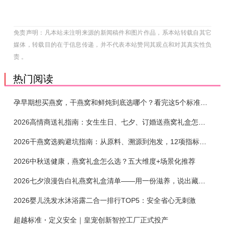
免责声明：凡本站未注明来源的新闻稿件和图片作品，系本站转载自其它
媒体，转载目的在于信息传递，并不代表本站赞同其观点和对其真实性负
责 。
热门阅读
孕早期想买燕窝，干燕窝和鲜炖到底选哪个？看完这5个标准再下单
2026高情商送礼指南：女生生日、七夕、订婚送燕窝礼盒怎么选？不同关系选购攻略
2026干燕窝选购避坑指南：从原料、溯源到泡发，12项指标判断靠谱燕窝
2026中秋送健康，燕窝礼盒怎么选？五大维度+场景化推荐
2026七夕浪漫告白礼燕窝礼盒清单——用一份滋养，说出藏在心底的爱
2026婴儿洗发水沐浴露二合一排行TOP5：安全省心无刺激
超越标准・定义安全｜皇宠创新智控工厂正式投产