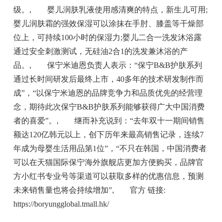
级。
,
婴儿润肤乳液使用感清爽的特点，新生儿可用;
婴儿润肤霜的强效保湿可以涂抹在手肘、膝盖等干燥部
位上，可持续100小时的保湿力;婴儿二合一洗发沐浴露
通过安全刺激测试，无硅油2合1的洗发兼沐浴的产
品。
,
保宁米迪恩负责人表示：“保宁B&B护肤系列
通过长时间研发后最终上市，40多年的技术研发制作而
成”，“以保宁米迪恩的品牌竞争力和品质优先的经营理
念，期待此次保宁B&B护肤系列能够获得广大中国消费
者的喜爱”。
,
继而补充说到：“去年双十一期间销售
额达120亿韩元以上，创下历年来最高销售记录，连续7
年成为母婴生活用品第1位”，“不只在韩国，中国消费者
可以在天猫国际保宁海外旗舰店更加方便购买，品牌官
方小红书专业号等渠道可以获取多样的优惠信息，预测
未来销售量也将会持续增加”
,
官方 链接:
https://boryungglobal.tmall.hk/