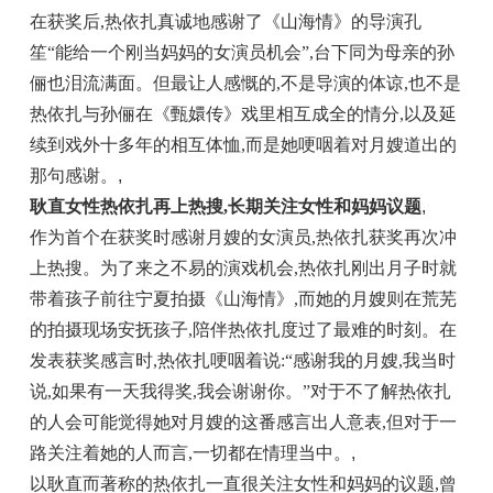
在获奖后,热依扎真诚地感谢了《山海情》的导演孔
笙“能给一个刚当妈妈的女演员机会”,台下同为母亲的孙
俪也泪流满面。但最让人感慨的,不是导演的体谅,也不是
热依扎与孙俪在《甄嬛传》戏里相互成全的情分,以及延
续到戏外十多年的相互体恤,而是她哽咽着对月嫂道出的
那句感谢。
,
耿直女性热依扎再上热搜,长期关注女性和妈妈议题
,
作为首个在获奖时感谢月嫂的女演员,热依扎获奖再次冲
上热搜。为了来之不易的演戏机会,热依扎刚出月子时就
带着孩子前往宁夏拍摄《山海情》,而她的月嫂则在荒芜
的拍摄现场安抚孩子,陪伴热依扎度过了最难的时刻。在
发表获奖感言时,热依扎哽咽着说:“感谢我的月嫂,我当时
说,如果有一天我得奖,我会谢谢你。”对于不了解热依扎
的人会可能觉得她对月嫂的这番感言出人意表,但对于一
路关注着她的人而言,一切都在情理当中。
,
以耿直而著称的热依扎一直很关注女性和妈妈的议题,曾