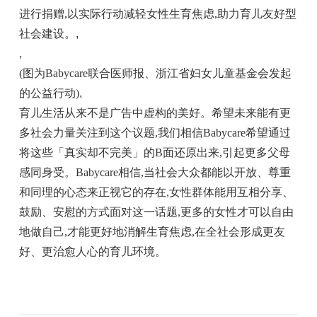
进行捐赠,以实际行动减轻女性生育焦虑,助力育儿友好型
社会建设。
,
,
(图为Babycare联合医师报、浙江省妇女儿童基金会发起
的公益行动)
,
育儿生活从来不是广告中虚构的美好。希望未来能有更
多社会力量关注到这个议题,我们相信Babycare希望通过
将这些「真实却不完美」的B面还原出来,引起更多父母
感同身受。Babycare相信,当社会大众都能以开放、尊重
和同理的心态来正视它的存在,女性群体能用互相分享、
鼓励、安慰的方式面对这一话题,更多的女性才可以自由
地做自己,才能更好地消解生育焦虑,在全社会形成更友
好、更治愈人心的育儿环境。