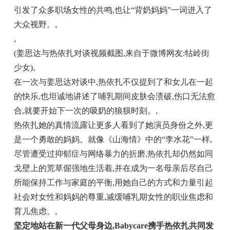
引发了众多职场女性的共鸣,也让“背奶妈妈”一词进入了
大众视野。
,
,
(姜思达与热依扎对谈视频截图,来自于微博网友:牯岭街
少女)
,
在一次与姜思达对谈中,热依扎不仅提到了和女儿在一起
的快乐,也坦诚地讲述了哺乳期间皮肤会溃破,伤口无法愈
合,就要开始下一次的吸奶的狼狈时刻。
,
热依扎她的真情流露让更多人看到了她演员身份之外,更
是一个勇敢的妈妈。就像《山海情》中的“李水花”一样,
尽管遭受过抑郁症与网络暴力的折磨,热依扎却仍然如同
戈壁上的荒草倔强地生活着,并在成为一名母亲后尽自己
所能保持工作与家庭的平衡,用她自己的方式和力量引起
社会对女性和妈妈的尊重,减缓哺乳期女性的职业焦虑和
育儿焦虑。
,
坚定地站在新一代父母身边,Babycare携手热依扎共同发