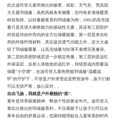
此次波司登儿童所推出的极寒、炫彩、天气衣、梵高四
大主题羽绒服，虽然风格各有侧重，但均有多项保暖黑
科技加持。以轻量极寒系列羽绒服为例，100G的高充绒
量只是其强大御寒能力的基础性元素，其还有三层防护
科技提供由外而内的全方位保暖能量。第一层是来自杜
邦的环保纤维材料，其在提供透气功能之外，还大大减
轻了羽绒服重量，让高充绒量与轻薄不束缚完美兼容。
第二层的高密防绒层进一步锁定热量，第三层则是远红
外保温层，反射人体散发的远红外，持续形成内部蓄温
保暖”小空调“，在波司登儿童热势能羽绒服“温暖战
甲”的守护下，不管是户外滑雪还是野营游学，孩子们都
可以无惧严寒，放心应对。
,
自由飞扬，我就是户外最靓的“崽”
,
童年是培养探索精神、释放个性的黄金年代。波司登儿
童此次推出的羽绒服系列，不仅着眼于让孩子们可以在
寒冬自由的舒展运动，也期待能用贴合儿童审美的时尚