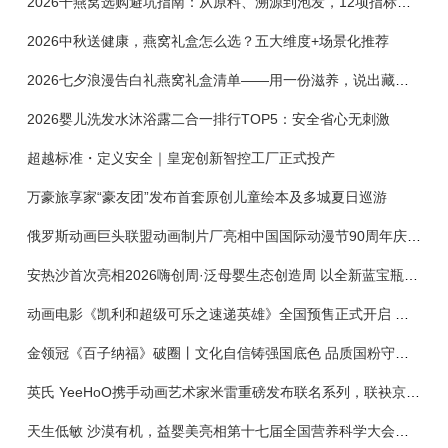
2026干燕窝选购避坑指南：从原料、溯源到泡发，12项指标判断靠谱燕窝
2026中秋送健康，燕窝礼盒怎么选？五大维度+场景化推荐
2026七夕浪漫告白礼燕窝礼盒清单——用一份滋养，说出藏在心底的爱
2026婴儿洗发水沐浴露二合一排行TOP5：安全省心无刺激
超越标准・定义安全｜皇宠创新智控工厂正式投产
万豪旅享家“豪友团”发布首套原创儿童绘本及多城夏日巡游
俄罗斯动画巨头联盟动画制片厂亮相中国国际动漫节90周年庆开启中国之旅新篇章
安热沙首次亮相2026嗨创周·泛母婴生态创造周 以全新蓝宝瓶定义婴童防晒新标杆
动画电影《凯利和超级可乐之速递英雄》全国预售正式开启 春日音舞冒险静待影院相约
金领冠《百子纳福》破圈丨文化自信铸强国底色 品质国粉守护新生
英氏 YeeHoO携手动画艺术家米雷重磅发布联名系列，联袂京东深化全渠道战略
天生低敏 沙漠有机，益婴美亮相第十七届全国营养科学大会，展示中国婴幼儿营养创新成果