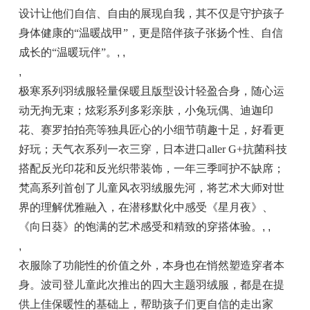
设计让他们自信、自由的展现自我，其不仅是守护孩子
身体健康的“温暖战甲”，更是陪伴孩子张扬个性、自信
成长的“温暖玩伴”。
, ,
,
极寒系列羽绒服轻量保暖且版型设计轻盈合身，随心运
动无拘无束；炫彩系列多彩亲肤，小兔玩偶、迪迦印
花、赛罗拍拍亮等独具匠心的小细节萌趣十足，好看更
好玩；天气衣系列一衣三穿，日本进口aller G+抗菌科技
搭配反光印花和反光织带装饰，一年三季呵护不缺席；
梵高系列首创了儿童风衣羽绒服先河，将艺术大师对世
界的理解优雅融入，在潜移默化中感受《星月夜》、
《向日葵》的饱满的艺术感受和精致的穿搭体验。
, ,
,
衣服除了功能性的价值之外，本身也在悄然塑造穿者本
身。波司登儿童此次推出的四大主题羽绒服，都是在提
供上佳保暖性的基础上，帮助孩子们更自信的走出家