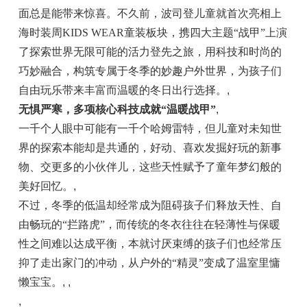
面总是能带来惊喜。不久前，波司登儿童就首次亮相上
海时装周KIDS WEAR童装板块，携四大主题“战甲”上演
了探索世界无限可能的活力登先之旅，用科技和时尚的
巧妙融合，构筑专属于冬季的妙趣户外世界，为孩子们
自由玩乐带来丰富而温暖的冬日出行选择。
,
无惧严寒，多项核心科技成就“温暖战甲”
,
一千个人眼中可能有一千个哈姆雷特，但儿童对未知世
界的探索本能却是共通的，好动、喜欢发掘好玩的新事
物、交更多的小伙伴儿，这些天性赋予了童年梦幻般的
美好回忆。
,
不过，冬季的低温却经常成为阻碍孩子们释放天性、自
由畅玩的“拦路虎”，而传统的冬衣往往在轻薄性与保暖
性之间难以达成平衡，本就讨厌束缚的孩子们也经常压
抑了走出家门的冲动，从户外的“精灵”变成了温室里慵
懒宝宝。
, ,
,