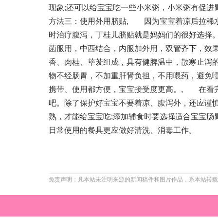
现象;还可以给宝宝吃一些小米粥，小米粥有促进
方法三：使用外用脐贴
,
因为宝宝着凉后拉稀水
时治疗腹泻，丁桂儿脐贴就是妈妈们的很好选择
菌服用，中西结合，内服加外用，双管齐下，效
香、肉桂、荜茇组成，具有健脾温中，散寒止泻
物不经肠胃，不加重肝肾负担，不用喂药，避免
携带、使用都方便，宝宝接受度更高。
,
在看完上
吧。除了保护好宝宝不要着凉、腹泻外，还应谨慎
熟，才能给宝宝吃;添加辅食时要选择适合宝宝肠
日常使用的餐具更应做好清洗、消毒工作。
免责声明：凡本站未注明来源的新闻稿件和图片作品，系本站转载