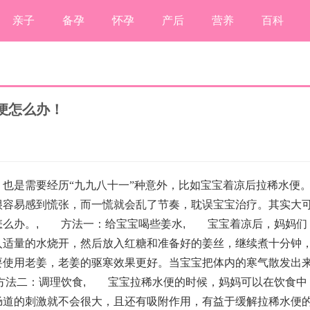
亲子
备孕
怀孕
产后
营养
百科
便怎么办！
是需要经历“九九八十一”种意外，比如宝宝着凉后拉稀水便
很容易感到慌张，而一慌就会乱了节奏，耽误宝宝治疗。其实大
怎么办。
,
方法一：给宝宝喝些姜水
,
宝宝着凉后，妈妈们
入适量的水烧开，然后放入红糖和准备好的姜丝，继续煮十分钟
要使用老姜，老姜的驱寒效果更好。当宝宝把体内的寒气散发出
二：调理饮食
,
宝宝拉稀水便的时候，妈妈可以在饮食中
肠道的刺激就不会很大，且还有吸附作用，有益于缓解拉稀水便