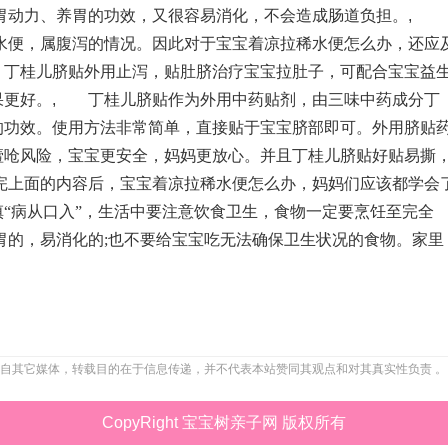
胃动力、养胃的功效，又很容易消化，不会造成肠道负担。
,
便，属腹泻的情况。因此对于宝宝着凉拉稀水便怎么办，还应
。丁桂儿脐贴外用止泻，贴肚脐治疗宝宝拉肚子，可配合宝宝益
果更好。
,
丁桂儿脐贴作为外用中药贴剂，由三味中药成分丁
的功效。使用方法非常简单，直接贴于宝宝脐部即可。外用脐贴
噎呛风险，宝宝更安全，妈妈更放心。并且丁桂儿脐贴好贴易撕
面的内容后，宝宝着凉拉稀水便怎么办，妈妈们应该都学会
“病从口入”，生活中要注意饮食卫生，食物一定要烹饪至完全
胃的，易消化的;也不要给宝宝吃无法确保卫生状况的食物。家里
自其它媒体，转载目的在于信息传递，并不代表本站赞同其观点和对其真实性负责 。
CopyRight 宝宝树亲子网 版权所有