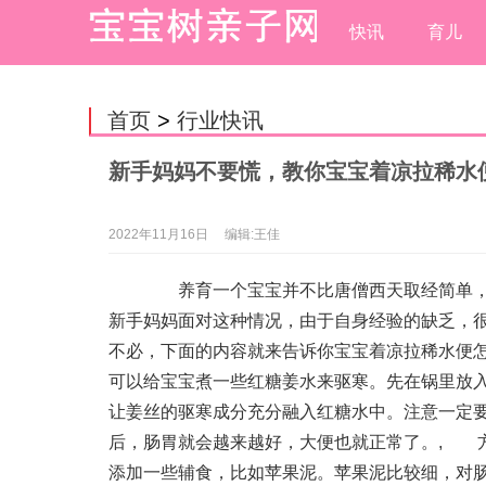
快讯
育儿
首页
>
行业快讯
新手妈妈不要慌，教你宝宝着凉拉稀水
2022年11月16日
编辑:王佳
养育一个宝宝并不比唐僧西天取经简单，也
新手妈妈面对这种情况，由于自身经验的缺乏，
不必，下面的内容就来告诉你宝宝着凉拉稀水便
可以给宝宝煮一些红糖姜水来驱寒。先在锅里放
让姜丝的驱寒成分充分融入红糖水中。注意一定
后，肠胃就会越来越好，大便也就正常了。
,
方法
添加一些辅食，比如苹果泥。苹果泥比较细，对