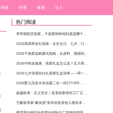
保健
评测
健康
达人
热门阅读
孕早期想买燕窝，干燕窝和鲜炖到底选哪个？看完这5个标准再下单
2026高情商送礼指南：女生生日、七夕、订婚送燕窝礼盒怎么选？不同关系选购攻略
2026干燕窝选购避坑指南：从原料、溯源到泡发，12项指标判断靠谱燕窝
2026中秋送健康，燕窝礼盒怎么选？五大维度+场景化推荐
。
2026七夕浪漫告白礼燕窝礼盒清单——用一份滋养，说出藏在心底的爱
可
2026婴儿洗发水沐浴露二合一排行TOP5：安全省心无刺激
，
超越标准・定义安全｜皇宠创新智控工厂正式投产
来
万豪旅享家“豪友团”发布首套原创儿童绘本及多城夏日巡游
的
俄罗斯动画巨头联盟动画制片厂亮相中国国际动漫节90周年庆开启中国之旅新篇章