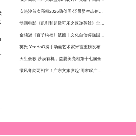
安热沙首次亮相2026嗨创周·泛母婴生态创造周 以全新蓝宝瓶定义婴童防晒新标杆
及
生
动画电影《凯利和超级可乐之速递英雄》全国预售正式开启 春日音舞冒险静待影院相约
金领冠《百子纳福》破圈丨文化自信铸强国底色 品质国粉守护新生
药
英氏 YeeHoO携手动画艺术家米雷重磅发布联名系列，联袂京东深化全渠道战略
，
了
天生低敏 沙漠有机，益婴美亮相第十七届全国营养科学大会，展示中国婴幼儿营养创新成果
徽风粤韵两相宜！广东文旅发起”周末叹广东”邀约