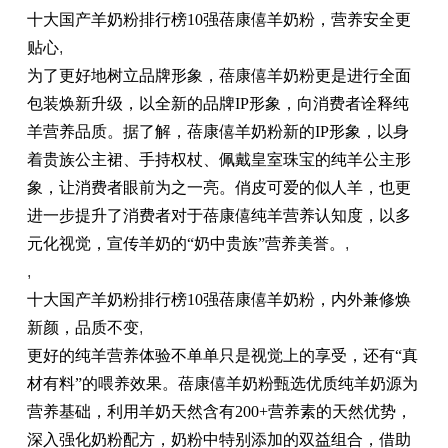
十大国产羊奶粉排行榜10强蓓康僖羊奶粉，营养安全更
贴心
,
为了更好地树立品牌形象，蓓康僖羊奶粉更是进行全面
包装焕新升级，以全新的品牌IP形象，向消费者诠释纯
羊营养品质。据了解，蓓康僖羊奶粉新的IP形象，以身
着贵族公主裙、手持权杖、佩戴皇室珠宝的纯羊公主形
象，让消费者眼前为之一亮。俏皮可爱的似人羊，也更
进一步提升了消费者对于蓓康僖纯羊营养认知度，以多
元化视觉，宣传羊奶的“奶中贵族”营养美誉。
,
,
十大国产羊奶粉排行榜10强蓓康僖羊奶粉，内外兼修焕
新颜，品质不变
,
更好的纯羊营养体验不单单只是视觉上的享受，还有“真
材有料”的喂养效果。蓓康僖羊奶粉甄选优质纯羊奶源为
营养基础，利用羊奶天然含有200+营养素的天然优势，
深入强化奶粉配方，奶粉中特别添加的双益组合，借助