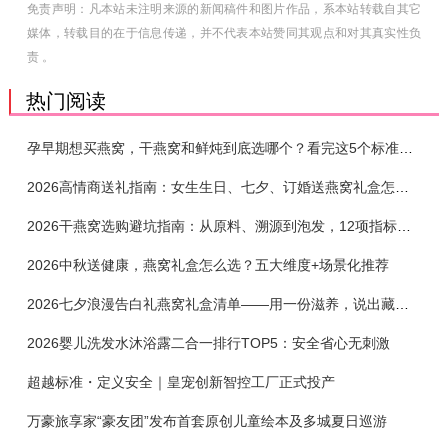
免责声明：凡本站未注明来源的新闻稿件和图片作品，系本站转载自其它
媒体，转载目的在于信息传递，并不代表本站赞同其观点和对其真实性负
责 。
热门阅读
孕早期想买燕窝，干燕窝和鲜炖到底选哪个？看完这5个标准再下单
2026高情商送礼指南：女生生日、七夕、订婚送燕窝礼盒怎么选？不同关系选购攻略
2026干燕窝选购避坑指南：从原料、溯源到泡发，12项指标判断靠谱燕窝
2026中秋送健康，燕窝礼盒怎么选？五大维度+场景化推荐
2026七夕浪漫告白礼燕窝礼盒清单——用一份滋养，说出藏在心底的爱
2026婴儿洗发水沐浴露二合一排行TOP5：安全省心无刺激
超越标准・定义安全｜皇宠创新智控工厂正式投产
万豪旅享家“豪友团”发布首套原创儿童绘本及多城夏日巡游