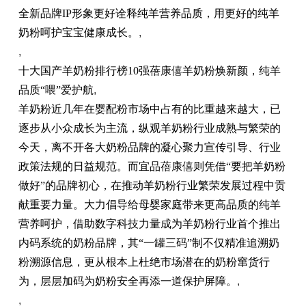
全新品牌IP形象更好诠释纯羊营养品质，用更好的纯羊
奶粉呵护宝宝健康成长。
,
,
十大国产羊奶粉排行榜10强蓓康僖羊奶粉焕新颜，纯羊
品质“喂”爱护航
,
羊奶粉近几年在婴配粉市场中占有的比重越来越大，已
逐步从小众成长为主流，纵观羊奶粉行业成熟与繁荣的
今天，离不开各大奶粉品牌的凝心聚力宣传引导、行业
政策法规的日益规范。而宜品蓓康僖则凭借“要把羊奶粉
做好”的品牌初心，在推动羊奶粉行业繁荣发展过程中贡
献重要力量。大力倡导给母婴家庭带来更高品质的纯羊
营养呵护，借助数字科技力量成为羊奶粉行业首个推出
内码系统的奶粉品牌，其“一罐三码”制不仅精准追溯奶
粉溯源信息，更从根本上杜绝市场潜在的奶粉窜货行
为，层层加码为奶粉安全再添一道保护屏障。
,
,