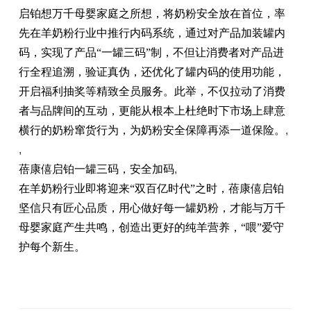
启铂想万千母婴家庭之所想，将奶粉安全放在首位，率
先在羊奶粉行业中推行内码系统，通过对产品加装罐内
码，实现了产品“一罐三码”制，不但让消费者对产品进
行全程追溯，验证真伪，还优化了罐内码的使用功能，
开启福利抽奖等精致全员服务。此举，不仅拉动了消费
者与品牌间的互动，更能从根本上杜绝时下市场上肆意
横行的奶粉窜货行为，为奶粉安全保障再添一道保险。
,
,
蓓康僖启铂一罐三码，安全加码
,
在羊奶粉行业即将迎来“双百亿时代”之时，蓓康僖启铂
坚信只有匠心品质，用心做好每一罐奶粉，才能与万千
母婴家庭产生共鸣，创造出更好的纯羊营养，“喂”爱守
护每个新生。