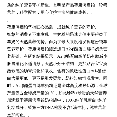
质的纯羊营养守护新生。其明星产品蓓康僖启铂，珍稀
营养，科学配方，用心守护宝宝的健康成长。
,
,
蓓康僖启铂坚持匠心品质，成就纯羊营养的守护
,
智慧的消费者不难发现，羊奶粉的迅速走俏主要得益于
羊奶的天然营养优势。而为了最大限度地发挥这份纯羊
营养守护，蓓康僖启铂甄选进口A2-β酪蛋白绵羊奶为营
养基础。有研究结果显示，A2-β酪蛋白绵羊奶有助减少
肠胃消化不适情形，天然小分子结构，更加贴合宝宝娇
嫩敏感的肠胃消化和吸收。含有的致敏性蛋白αs1-酪蛋
白含量更低，更不易引发婴幼儿奶粉过敏情况发生。同
时，A2-β酪蛋白绵羊奶粉还是全球高度稀缺奶源，全球
产量仅占全球奶产量的1%，如此珍稀+珍贵的天然营养
却满载于蓓康僖启铂奶粉罐中，100%纯羊乳蛋白+纯羊
乳糖成分，经第三方DNA检测不含1滴牛乳，纯羊营养
更加纯正。
,