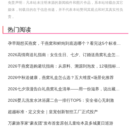
免责声明：凡本站未注明来源的新闻稿件和图片作品，系本站转载自其它
媒体，转载目的在于信息传递，并不代表本站赞同其观点和对其真实性负
责 。
热门阅读
孕早期想买燕窝，干燕窝和鲜炖到底选哪个？看完这5个标准再下单
2026高情商送礼指南：女生生日、七夕、订婚送燕窝礼盒怎么选？不同关系选购攻略
2026干燕窝选购避坑指南：从原料、溯源到泡发，12项指标判断靠谱燕窝
2026中秋送健康，燕窝礼盒怎么选？五大维度+场景化推荐
2026七夕浪漫告白礼燕窝礼盒清单——用一份滋养，说出藏在心底的爱
2026婴儿洗发水沐浴露二合一排行TOP5：安全省心无刺激
超越标准・定义安全｜皇宠创新智控工厂正式投产
万豪旅享家“豪友团”发布首套原创儿童绘本及多城夏日巡游