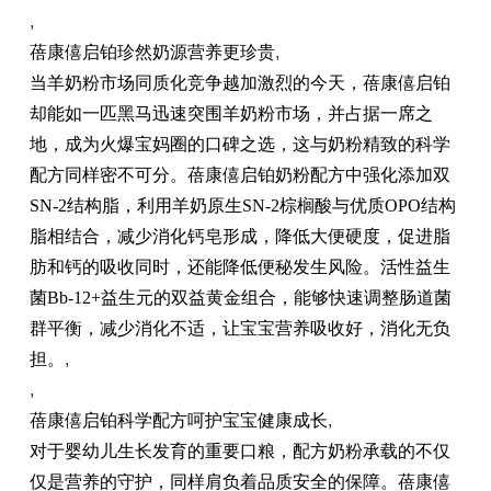
,
蓓康僖启铂珍然奶源营养更珍贵
,
当羊奶粉市场同质化竞争越加激烈的今天，蓓康僖启铂
却能如一匹黑马迅速突围羊奶粉市场，并占据一席之
地，成为火爆宝妈圈的口碑之选，这与奶粉精致的科学
配方同样密不可分。蓓康僖启铂奶粉配方中强化添加双
SN-2结构脂，利用羊奶原生SN-2棕榈酸与优质OPO结构
脂相结合，减少消化钙皂形成，降低大便硬度，促进脂
肪和钙的吸收同时，还能降低便秘发生风险。活性益生
菌Bb-12+益生元的双益黄金组合，能够快速调整肠道菌
群平衡，减少消化不适，让宝宝营养吸收好，消化无负
担。
,
,
蓓康僖启铂科学配方呵护宝宝健康成长
,
对于婴幼儿生长发育的重要口粮，配方奶粉承载的不仅
仅是营养的守护，同样肩负着品质安全的保障。蓓康僖