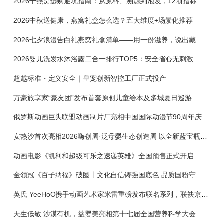
2026干燕窝选购避坑指南：从原料、溯源到泡发，12项指标判断靠谱燕窝
2026中秋送健康，燕窝礼盒怎么选？五大维度+场景化推荐
2026七夕浪漫告白礼燕窝礼盒清单——用一份滋养，说出藏在心底的爱
2026婴儿洗发水沐浴露二合一排行TOP5：安全省心无刺激
超越标准・定义安全｜皇宠创新智控工厂正式投产
万豪旅享家“豪友团”发布首套原创儿童绘本及多城夏日巡游
俄罗斯动画巨头联盟动画制片厂亮相中国国际动漫节90周年庆开启中国之旅新篇章
安热沙首次亮相2026嗨创周·泛母婴生态创造周 以全新蓝宝瓶定义婴童防晒新标杆
动画电影《凯利和超级可乐之速递英雄》全国预售正式开启 春日音舞冒险静待影院相约
金领冠《百子纳福》破圈丨文化自信铸强国底色 品质国粉守护新生
英氏 YeeHoO携手动画艺术家米雷重磅发布联名系列，联袂京东深化全渠道战略
天生低敏 沙漠有机，益婴美亮相第十七届全国营养科学大会，展示中国婴幼儿营养创新成果