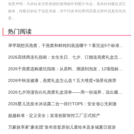
免责声明：凡本站未注明来源的新闻稿件和图片作品，系本站转载自其它
媒体，转载目的在于信息传递，并不代表本站赞同其观点和对其真实性负
责 。
热门阅读
孕早期想买燕窝，干燕窝和鲜炖到底选哪个？看完这5个标准再下单
2026高情商送礼指南：女生生日、七夕、订婚送燕窝礼盒怎么选？不同关系选购攻略
2026干燕窝选购避坑指南：从原料、溯源到泡发，12项指标判断靠谱燕窝
2026中秋送健康，燕窝礼盒怎么选？五大维度+场景化推荐
2026七夕浪漫告白礼燕窝礼盒清单——用一份滋养，说出藏在心底的爱
2026婴儿洗发水沐浴露二合一排行TOP5：安全省心无刺激
超越标准・定义安全｜皇宠创新智控工厂正式投产
万豪旅享家“豪友团”发布首套原创儿童绘本及多城夏日巡游