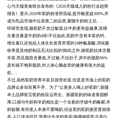
心与天猫美食联合发布的《2020天猫成人奶粉行业趋势
报告》显示,2020年驼奶粉涨势迅猛,提升幅度超300%,并
成为乳品市场中位居第二的品类,紧随牛奶粉之后。
,
经研究发现,骆驼奶不含过敏源,比牛奶更有益健康,其维
生素含量是牛奶的4倍!不仅如此,驼奶中含有丰富的钙、
维生素D,还包括人体生长发育所需的18种氨基酸,消化吸
收率是其他奶制品无法比拟的!除此之外,骆驼奶抗体含量
丰富,而且脂肪含量低,不过敏,不拉肚子,其中的脂肪96%
是长链不饱和脂肪,对人体心脑血管的健康有很大的益
处。
,
不过,虽然驼奶营养丰富且很受欢迎,但是是市场上的驼奶
品牌众多却良莠不齐。为了“让更多人喝上好驼奶”,新疆
本土品牌驼宝驼奶粉应运而生。新疆驼奶的味道香甜醇
厚,口感与牛奶和羊奶相比是一个全新的升级牛奶略腥,羊
奶较膻,有些老人本身不爱喝奶,但这里的驼奶接受度就很
高,入口淡淡回甘,营养比牛羊奶更高!新疆骆驼乳总蛋白