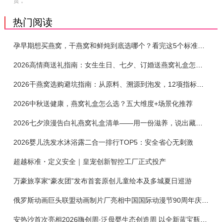
责 。
热门阅读
孕早期想买燕窝，干燕窝和鲜炖到底选哪个？看完这5个标准再下单
2026高情商送礼指南：女生生日、七夕、订婚送燕窝礼盒怎么选？不同关系选购攻略
2026干燕窝选购避坑指南：从原料、溯源到泡发，12项指标判断靠谱燕窝
2026中秋送健康，燕窝礼盒怎么选？五大维度+场景化推荐
2026七夕浪漫告白礼燕窝礼盒清单——用一份滋养，说出藏在心底的爱
2026婴儿洗发水沐浴露二合一排行TOP5：安全省心无刺激
超越标准・定义安全｜皇宠创新智控工厂正式投产
万豪旅享家“豪友团”发布首套原创儿童绘本及多城夏日巡游
俄罗斯动画巨头联盟动画制片厂亮相中国国际动漫节90周年庆开启中国之旅新篇章
安热沙首次亮相2026嗨创周·泛母婴生态创造周 以全新蓝宝瓶定义婴童防晒新标杆