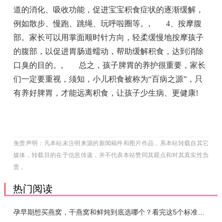
道的消化、吸收功能，促进宝宝积食症状的逐渐缓解，
例如散步、慢跑、跳绳、玩呼啦圈等。
,
4、按摩腹
部。家长可以用掌面顺时针方向，轻柔缓慢地按摩孩子
的腹部，以促进胃肠道蠕动，帮助缓解积食，达到消除
口臭的目的。
,
总之，孩子脾胃的养护很重要，家长
们一定要重视，须知，小儿积食被称为“百病之源”，只
有养好脾胃，才能远离积食，让孩子少生病、更健康!
免责声明：凡本站未注明来源的新闻稿件和图片作品，系本站转载自其它
媒体，转载目的在于信息传递，并不代表本站赞同其观点和对其真实性负
责 。
热门阅读
孕早期想买燕窝，干燕窝和鲜炖到底选哪个？看完这5个标准再下单