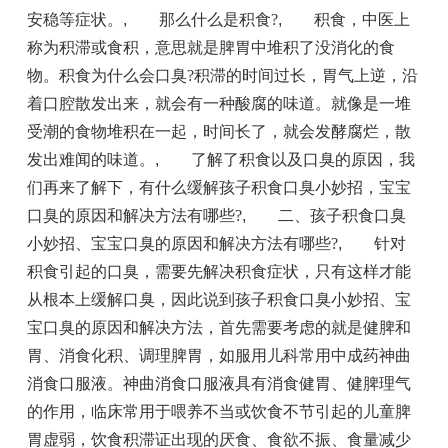
安稳等症状。
,
那么什么是积食?
,
积食，中医上
称为积滞或食积，意思就是脾胃中堆积了没消化的食
物。积食为什么会口臭?积滞的时间过长，胃气上逆，沿
着口腔散发出来，就会有一种酸腐的味道。就像是一堆
受潮的食物堆积在一起，时间长了，就会发酵腐烂，散
发出难闻的味道。
,
了解了积食以及口臭的原因，我
们再来了解下，有什么缓解孩子积食口臭小妙招，宝宝
口臭的原因和解决方法有哪些?
,
二、孩子积食口臭
小妙招、宝宝口臭的原因和解决方法有哪些?
,
针对
积食引起的口臭，需要先解决积食症状，只有这样才能
从根本上缓解口臭，因此说到孩子积食口臭小妙招、宝
宝口臭的原因和解决方法，首先需要考虑的就是健脾和
胃、消食化积、调理脾胃，如服用儿科常用中成药神曲
消食口服液。神曲消食口服液具有消食健胃、健脾理气
的作用，临床常用于喂养不当或饮食不节引起的儿童脾
胃虚弱，饮食积滞证出现的厌食、食欲不振、食量减少