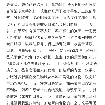
等症状。该药已被选入《儿童功能性消化不良中西医结
合诊治专家共识》，获推荐可用于治疗早饱、上腹部胀
气、过度嗳气、恶心明显等症状。而治疗好了积食，积
食引起的口臭等相关症状自然也会迎刃而解。
,
所
以，如果家中有脾胃不太好，容易积食的孩子，一定要
引起重视，明确症状后，在医生指导下适当服用神曲消
食口服液，以调理脾胃，促进肠胃健康，改善舌苔厚、
口臭、腹胀等症状。
,
另外，除了药物调理，还有哪
些关于孩子积食口臭小妙招、宝宝口臭的原因和解决方
法呢?以下几点需要注意：
,
1、饮食均衡。可以多给
孩子吃一些富含维生素的食物，如新鲜的青菜、水果，
少吃过多肥腻肉类食物以及不容易消化的食物，以免加
重肠胃负担;
,
2、注意口腔清洁。如果宝宝口腔清洁
不到位，附着在牙齿上的食物残渣，导致细菌滋生，就
会散发出腐败性口臭;
,
3、适度运动。适当的运动可
以促进胃肠道的蠕动，加速胃内食物的排空，改善胃肠