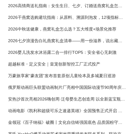
2026高情商送礼指南：女生生日、七夕、订婚送燕窝礼盒怎么选？不同关系选购攻略
2026干燕窝选购避坑指南：从原料、溯源到泡发，12项指标判断靠谱燕窝
2026中秋送健康，燕窝礼盒怎么选？五大维度+场景化推荐
2026七夕浪漫告白礼燕窝礼盒清单——用一份滋养，说出藏在心底的爱
2026婴儿洗发水沐浴露二合一排行TOP5：安全省心无刺激
超越标准・定义安全｜皇宠创新智控工厂正式投产
万豪旅享家“豪友团”发布首套原创儿童绘本及多城夏日巡游
俄罗斯动画巨头联盟动画制片厂亮相中国国际动漫节90周年庆开启中国之旅新篇章
安热沙首次亮相2026嗨创周·泛母婴生态创造周 以全新蓝宝瓶定义婴童防晒新标杆
动画电影《凯利和超级可乐之速递英雄》全国预售正式开启 春日音舞冒险静待影院相约
金领冠《百子纳福》破圈丨文化自信铸强国底色 品质国粉守护新生