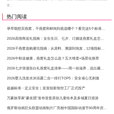
责 。
热门阅读
孕早期想买燕窝，干燕窝和鲜炖到底选哪个？看完这5个标准再下单
2026高情商送礼指南：女生生日、七夕、订婚送燕窝礼盒怎么选？不同关系选购攻略
2026干燕窝选购避坑指南：从原料、溯源到泡发，12项指标判断靠谱燕窝
2026中秋送健康，燕窝礼盒怎么选？五大维度+场景化推荐
2026七夕浪漫告白礼燕窝礼盒清单——用一份滋养，说出藏在心底的爱
2026婴儿洗发水沐浴露二合一排行TOP5：安全省心无刺激
超越标准・定义安全｜皇宠创新智控工厂正式投产
万豪旅享家“豪友团”发布首套原创儿童绘本及多城夏日巡游
俄罗斯动画巨头联盟动画制片厂亮相中国国际动漫节90周年庆开启中国之旅新篇章