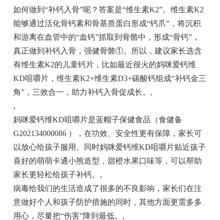
如何做到“补钙入骨”呢？答案是“维生素K2”。维生素K2
能够通过活化骨钙素和骨基质蛋白形成“钙爪”，将沉积
和游离在血管中的“血钙”抓取到骨骼中，形成“骨钙”，
真正做到补钙入骨，强健骨骼①。所以，建议家长选含
有维生素K2的儿童钙片，比如最近很火的妈咪爱钙维
KD咀嚼片，维生素K2+维生素D3+碳酸钙组成“补钙金三
角”，三效合一，助力补钙入骨促成长。
,
,
妈咪爱钙维KD咀嚼片是蓝帽子保健食品（食健备
G202134000086 ），在功效、安全性更有保障，家长可
以放心给孩子服用。同时妈咪爱钙维KD咀嚼片贴近孩子
喜好的萌萌卡通小熊造型，甜橙水果口味等，可以帮助
家长更轻松给孩子补钙。
,
病毒给我们的生活造成了很多的不良影响，家长们在注
意做好个人和孩子防护措施的同时，其他方面更需多多
用心，尽量把“伤害”降到最低。
,