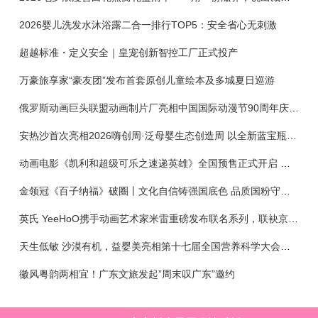
2026婴儿洗发水沐浴露二合一排行TOP5：安全省心无刺激
超越标准・定义安全｜皇宠创新智控工厂正式投产
万豪旅享家“豪友团”发布首套原创儿童绘本及多城夏日巡游
俄罗斯动画巨头联盟动画制片厂亮相中国国际动漫节90周年庆开启中国之旅新篇章
安热沙首次亮相2026嗨创周·泛母婴生态创造周 以全新蓝宝瓶定义婴童防晒新标杆
动画电影《凯利和超级可乐之速递英雄》全国预售正式开启 春日音舞冒险静待影院相约
金领冠《百子纳福》破圈丨文化自信铸强国底色 品质国粉守护新生
英氏 YeeHoO携手动画艺术家米雷重磅发布联名系列，联袂京东深化全渠道战略
天生低敏 沙漠有机，益婴美亮相第十七届全国营养科学大会，展示中国婴幼儿营养创新成果
徽风粤韵两相宜！广东文旅发起”周末叹广东”邀约