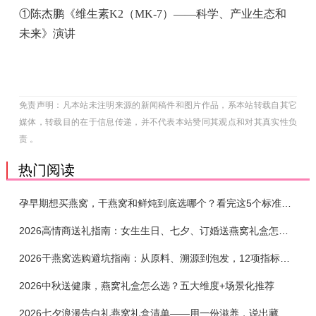
①陈杰鹏《维生素K2（MK-7）——科学、产业生态和
未来》演讲
免责声明：凡本站未注明来源的新闻稿件和图片作品，系本站转载自其它
媒体，转载目的在于信息传递，并不代表本站赞同其观点和对其真实性负
责 。
热门阅读
孕早期想买燕窝，干燕窝和鲜炖到底选哪个？看完这5个标准再下单
2026高情商送礼指南：女生生日、七夕、订婚送燕窝礼盒怎么选？不同关系选购攻略
2026干燕窝选购避坑指南：从原料、溯源到泡发，12项指标判断靠谱燕窝
2026中秋送健康，燕窝礼盒怎么选？五大维度+场景化推荐
2026七夕浪漫告白礼燕窝礼盒清单——用一份滋养，说出藏在心底的爱